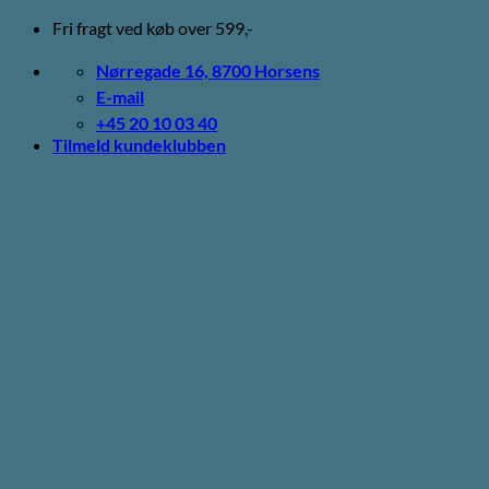
Fortsæt
Fri fragt ved køb over 599,-
til
indhold
Nørregade 16, 8700 Horsens
E-mail
+45 20 10 03 40
Tilmeld kundeklubben