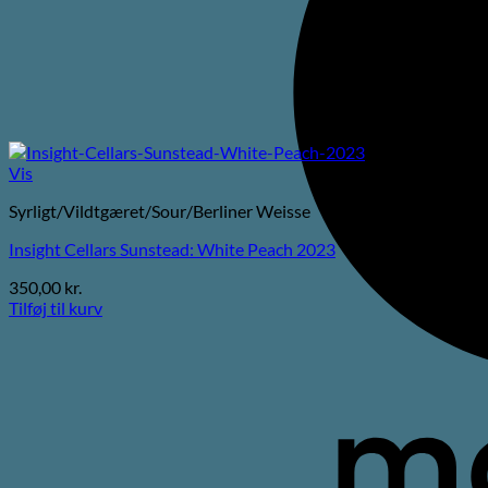
Vis
Syrligt/Vildtgæret/Sour/Berliner Weisse
Insight Cellars Sunstead: White Peach 2023
350,00
kr.
Tilføj til kurv