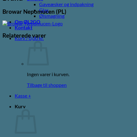
Gaveæsker og indpakning
Glas
Browar Nepomucen (PL)
Ølsmagning
Om ØL2GO
Kontakt
Relaterede varer
Kurv /
0,00
kr.
Ingen varer i kurven.
Tilbage til shoppen
Kasse
+
Kurv