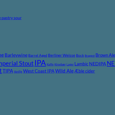
 pastry sour
ne
Barleywine
Brown Al
Berliner Weisse
Barrel Aged
Bock
Braggot
IPA
mperial Stout
NE
NEDIPA
Lambic
Kaffe
Kirsebær
Lager
t
TIPA
Wild Ale
West Coast IPA
Æble cider
Vanilje