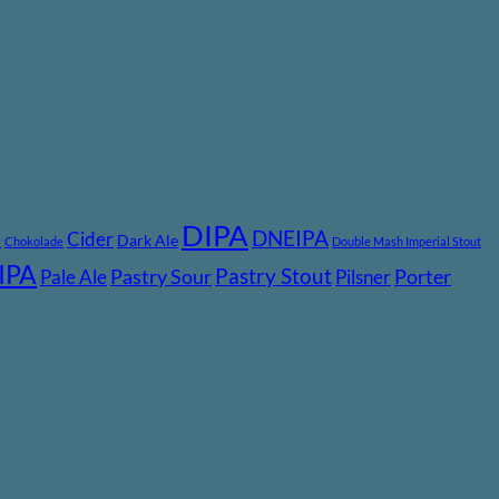
DIPA
DNEIPA
e
Cider
Dark Ale
Chokolade
Double Mash Imperial Stout
IPA
Pastry Stout
Pastry Sour
Porter
Pale Ale
Pilsner