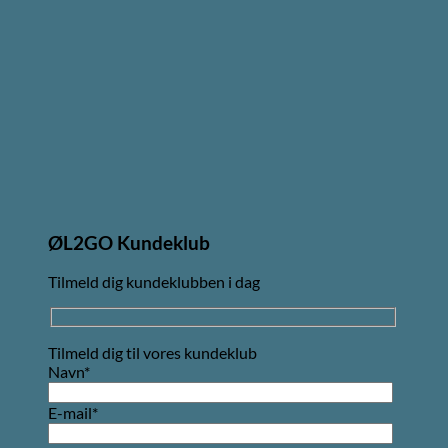
ØL2GO Kundeklub
Tilmeld dig kundeklubben i dag
Tilmeld dig til vores kundeklub
Navn*
E-mail*