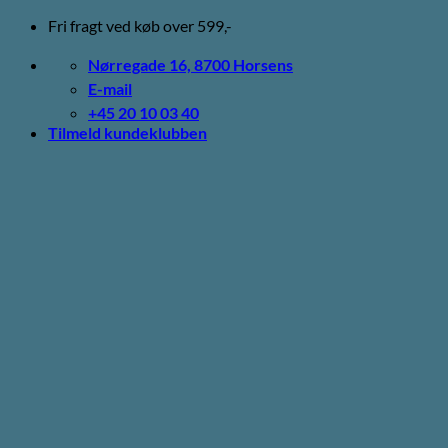
Fortsæt
Fri fragt ved køb over 599,-
til
indhold
Nørregade 16, 8700 Horsens
E-mail
+45 20 10 03 40
Tilmeld kundeklubben