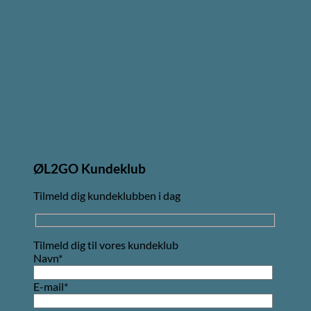
ØL2GO Kundeklub
Tilmeld dig kundeklubben i dag
Tilmeld dig til vores kundeklub
Navn*
E-mail*