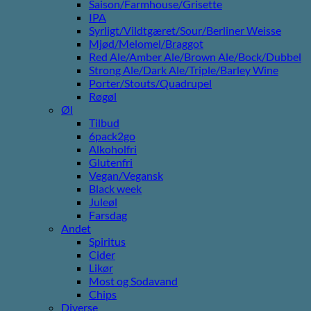
Saison/Farmhouse/Grisette
IPA
Syrligt/Vildtgæret/Sour/Berliner Weisse
Mjød/Melomel/Braggot
Red Ale/Amber Ale/Brown Ale/Bock/Dubbel
Strong Ale/Dark Ale/Triple/Barley Wine
Porter/Stouts/Quadrupel
Røgøl
Øl
Tilbud
6pack2go
Alkoholfri
Glutenfri
Vegan/Vegansk
Black week
Juleøl
Farsdag
Andet
Spiritus
Cider
Likør
Most og Sodavand
Chips
Diverse