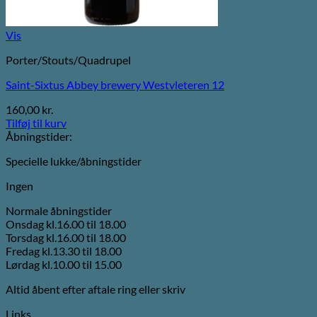
Vis
Porter/Stouts/Quadrupel
Saint-Sixtus Abbey brewery Westvleteren 12
160,00
kr.
Tilføj til kurv
Åbningstider:
Specielle lukke/åbningstider
Ingen
Normale åbningstider
Onsdag kl.16.00 til 18.00
Torsdag kl.16.00 til 18.00
Fredag kl.13.30 til 18.00
Lørdag kl.10.00 til 15.00
Altid åbent efter aftale ring eller skriv
Links