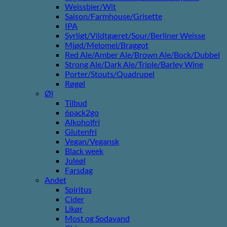
Weissbier/Wit
Saison/Farmhouse/Grisette
IPA
Syrligt/Vildtgæret/Sour/Berliner Weisse
Mjød/Melomel/Braggot
Red Ale/Amber Ale/Brown Ale/Bock/Dubbel
Strong Ale/Dark Ale/Triple/Barley Wine
Porter/Stouts/Quadrupel
Røgøl
Øl
Tilbud
6pack2go
Alkoholfri
Glutenfri
Vegan/Vegansk
Black week
Juleøl
Farsdag
Andet
Spiritus
Cider
Likør
Most og Sodavand