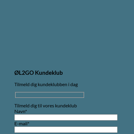
ØL2GO Kundeklub
Tilmeld dig kundeklubben i dag
Tilmeld dig til vores kundeklub
Navn*
E-mail*