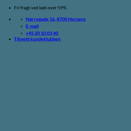
Fortsæt
Fri fragt ved køb over 599,-
til
indhold
Nørregade 16, 8700 Horsens
E-mail
+45 20 10 03 40
Tilmeld kundeklubben