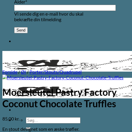
Alder*
Vi sende dig en e-mail hvor du skal
bekræfte din tilmelding
Forside
/
Øl
/
Porter/Stouts/Quadrupel
Moersleutel Pastry Factory
Coconut Chocolate Truffles
85,00
kr.
Søg
efter:
En stout designet som en æske trøfler.