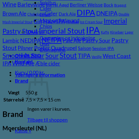
Spiritus
Wine
Barleywine
Berliner Weisse
Barrel Aged
Bock
Braggot
Cider
DIPA
DNEIPA
Brown Ale
Cider
Likør
Dark Ale
Chokolade
Double
Imperial
Most og Sodavand
Gin
Hazy IPA
Mash Imperial Stout
Hindbær
Ice Cream Sour
Chips
IPA
Imperial Stout
Pastry Stout
Diverse
Kaffe
Kirsebær
Lager
Gaveæsker og indpakning
NEIPA
Pastry
NEDIPA
Pastry Sour
Lambic
Pale Ale
Glas
Stout
Porter
Quadrupel
Pilsner
Saison
Session IPA
Ølsmagning
Stout
Sour
Smoothie Sour
TIPA
West Coast
Om ØL2GO
Vanilje
Kontakt
Wild Ale
IPA
Æble cider
Kurv /
0,00
kr.
Yderligere information
Brand
Vægt
550 g
Størrelse
7,5 × 7,5 × 15 cm
Ingen varer i kurven.
Brand
Tilbage til shoppen
Moersleutel (NL)
Kasse
+