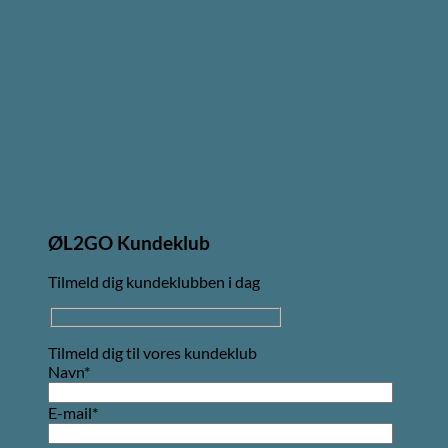
ØL2GO Kundeklub
Tilmeld dig kundeklubben i dag
Tilmeld dig til vores kundeklub
Navn*
E-mail*