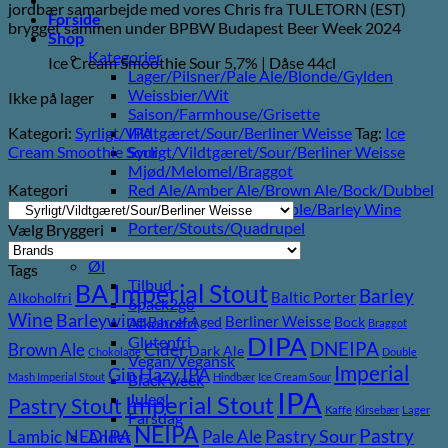
jordbær samarbejde med vores Chris fra TULETORN (EST)
Forside
brygget sammen under BPBW Budapest Beer Week 2024
Shop
Kategorier
Ice Cream Smoothie Sour 5,7% | Dåse 44cl
Lager/Pilsner/Pale Ale/Blonde/Gylden
Weissbier/Wit
Ikke på lager
Saison/Farmhouse/Grisette
Kategori:
Syrligt/Vildtgæret/Sour/Berliner Weisse
Tag:
Ice
IPA
Cream Smoothie Sour
Syrligt/Vildtgæret/Sour/Berliner Weisse
Mjød/Melomel/Braggot
Kategori
Red Ale/Amber Ale/Brown Ale/Bock/Dubbel
Strong Ale/Dark Ale/Triple/Barley Wine
Porter/Stouts/Quadrupel
Vælg Bryggeri
Røgøl
Øl
Tags
Tilbud
BA Imperial Stout
Barley
Baltic Porter
Alkoholfri
6pack2go
Wine
Barleywine
Berliner Weisse
Alkoholfri
Barrel Aged
Bock
Braggot
DIPA
Glutenfri
DNEIPA
Brown Ale
Cider
Dark Ale
Chokolade
Double
Vegan/Vegansk
Imperial
Gin
Hazy IPA
Mash Imperial Stout
Hindbær
Ice Cream Sour
Black week
IPA
Juleøl
Imperial Stout
Pastry Stout
Kaffe
Kirsebær
Lager
Farsdag
NEIPA
Pastry
NEDIPA
Pastry Sour
Lambic
Pale Ale
Andet