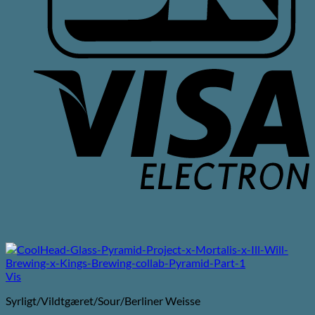
V
E
Vis
Syrligt/Vildtgæret/Sour/Berliner Weisse