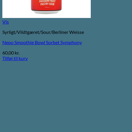
Vis
Syrligt/Vildtgæret/Sour/Berliner Weisse
Nepo Smoothie Bowl Sorbet Symphony
60,00
kr.
Tilføj til kurv