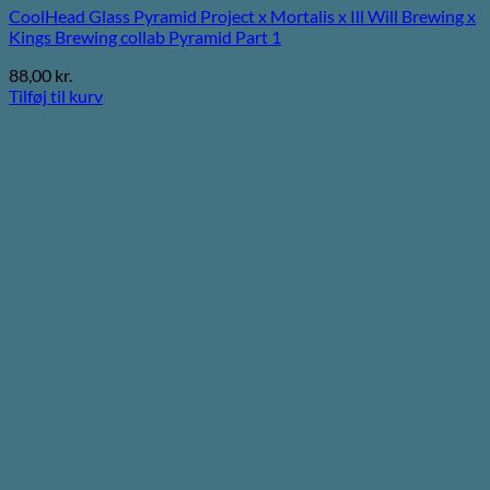
CoolHead Glass Pyramid Project x Mortalis x Ill Will Brewing x
Kings Brewing collab Pyramid Part 1
88,00
kr.
Tilføj til kurv