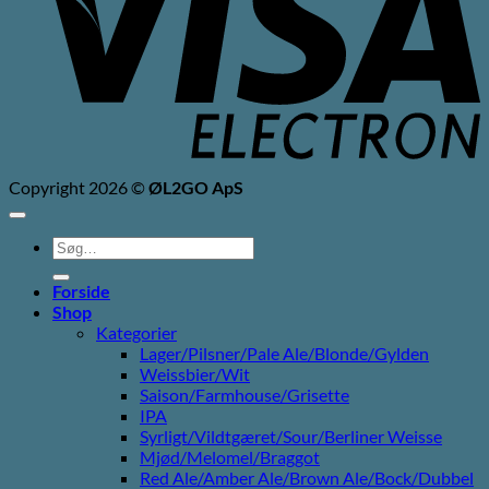
Copyright 2026 ©
ØL2GO ApS
Søg
efter:
Forside
Shop
Kategorier
Lager/Pilsner/Pale Ale/Blonde/Gylden
Weissbier/Wit
Saison/Farmhouse/Grisette
IPA
Syrligt/Vildtgæret/Sour/Berliner Weisse
Mjød/Melomel/Braggot
Red Ale/Amber Ale/Brown Ale/Bock/Dubbel