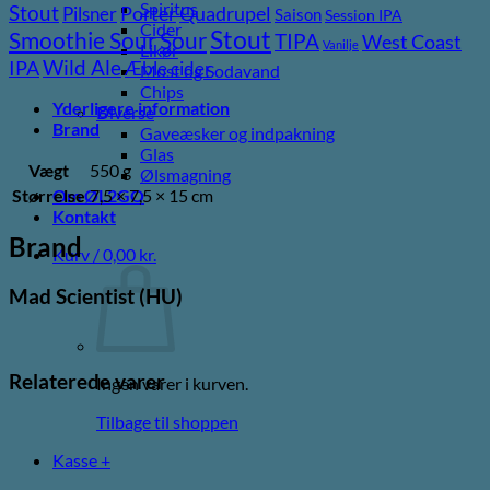
Spiritus
Stout
Porter
Quadrupel
Pilsner
Saison
Session IPA
Cider
Stout
Sour
Smoothie Sour
TIPA
West Coast
Vanilje
Likør
Wild Ale
IPA
Æble cider
Most og Sodavand
Chips
Yderligere information
Diverse
Brand
Gaveæsker og indpakning
Glas
Vægt
550 g
Ølsmagning
Størrelse
7,5 × 7,5 × 15 cm
Om ØL2GO
Kontakt
Brand
Kurv /
0,00
kr.
Mad Scientist (HU)
Relaterede varer
Ingen varer i kurven.
Tilbage til shoppen
Kasse
+