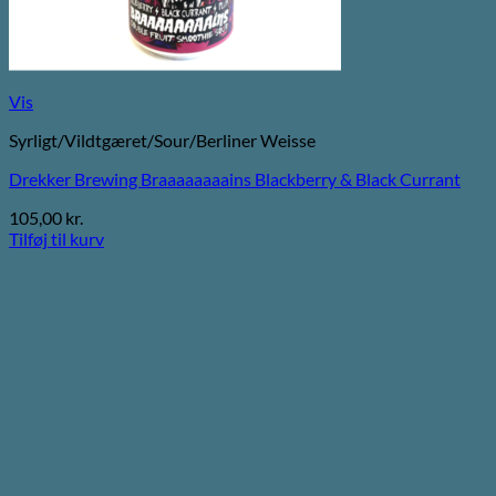
Vis
Syrligt/Vildtgæret/Sour/Berliner Weisse
Drekker Brewing Braaaaaaaains Blackberry & Black Currant
105,00
kr.
Tilføj til kurv