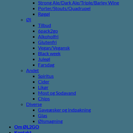
Strong Ale/Dark Ale/Triple/Barley Wine
Porter/Stouts/Quadrupel
Røgøl
Øl
Tilbud
6pack2go
Alkoholfri
Glutenfri
Vegan/Vegansk
Black week
Juleøl
Farsdag
Andet
Spiritus
Cider
Likør
Most og Sodavand
Chips
Diverse
Gaveæsker og indpakning
Glas
Ølsmagning
Om ØL2GO
Kontakt