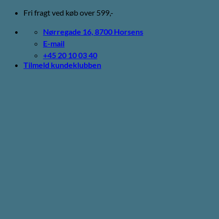
Fortsæt
Fri fragt ved køb over 599,-
til
indhold
Nørregade 16, 8700 Horsens
E-mail
+45 20 10 03 40
Tilmeld kundeklubben