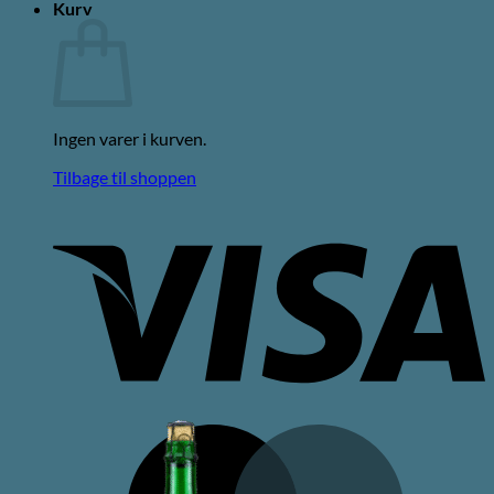
Kurv
Ingen varer i kurven.
Tilbage til shoppen
V
M