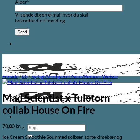
Alder*
Vi sende dig en e-mail hvor du skal
bekræfte din tilmelding
Forside
/
Øl
/
Syrligt/Vildtgæret/Sour/Berliner Weisse
Mad Scientist x Tuletorn
collab House On Fire
70,00
kr.
Søg
efter:
Ice Cream Smoothie Sour med solbær, sorte kirsebær og