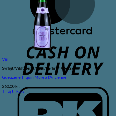
C
D
Vis
Syrligt/Vildtgæret/Sour/Berliner Weisse
Gueuzerie Tilquin Mure a l’Ancienne
260,00
kr.
D
Tilføj til kurv