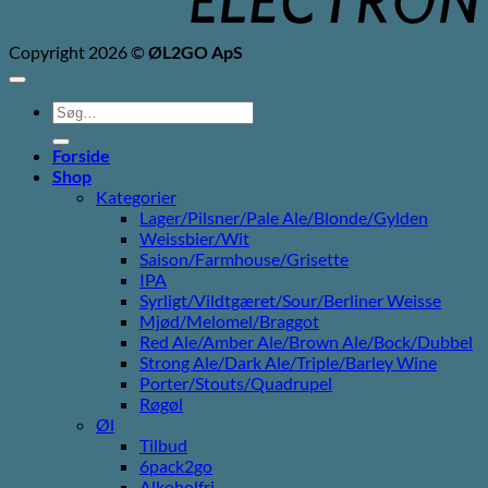
Copyright 2026 ©
ØL2GO ApS
Søg
efter:
Forside
Shop
Kategorier
Lager/Pilsner/Pale Ale/Blonde/Gylden
Weissbier/Wit
Saison/Farmhouse/Grisette
IPA
Syrligt/Vildtgæret/Sour/Berliner Weisse
Mjød/Melomel/Braggot
Red Ale/Amber Ale/Brown Ale/Bock/Dubbel
Strong Ale/Dark Ale/Triple/Barley Wine
Porter/Stouts/Quadrupel
Røgøl
Øl
Tilbud
6pack2go
Alkoholfri