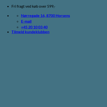
Fortsæt
Fri fragt ved køb over 599,-
til
indhold
Nørregade 16, 8700 Horsens
E-mail
+45 20 10 03 40
Tilmeld kundeklubben