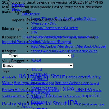
2024 og den ultimative endelige version af 2022’s MEMPHIS
pris
pris
Forside
MAFIA Imperial Risalamande Pastry Stout med surkirsebær,
var:
er:
Shop
mandel og vanilje
65,00 kr..
40,00 kr..
Kategorier
Lager/Pilsner/Pale Ale/Blonde/Gylden
Imperial Pastry Stout 12,5% | Dåse 33cl
Weissbier/Wit
Saison/Farmhouse/Grisette
Ikke på lager
IPA
Kategorier:
Juleøl
,
Porter/Stouts/Quadrupel
,
Tilbud
Tag:
Syrligt/Vildtgæret/Sour/Berliner Weisse
Imperial Pastry Stout
Mjød/Melomel/Braggot
Red Ale/Amber Ale/Brown Ale/Bock/Dubbel
Kategori
Strong Ale/Dark Ale/Triple/Barley Wine
Porter/Stouts/Quadrupel
Røgøl
Vælg Bryggeri
Øl
Tilbud
Tags
6pack2go
BA Imperial Stout
Barley
Baltic Porter
Alkoholfri
Alkoholfri
Wine
Barleywine
Berliner Weisse
Glutenfri
Barrel Aged
Bock
Braggot
DIPA
Vegan/Vegansk
DNEIPA
Brown Ale
Cider
Dark Ale
Chokolade
Double
Black week
Imperial
Gin
Hazy IPA
Mash Imperial Stout
Hindbær
Ice Cream Sour
Juleøl
IPA
Farsdag
Imperial Stout
Pastry Stout
Kaffe
Kirsebær
Lager
Andet