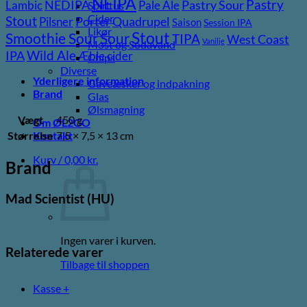
NEIPA
Pastry
NEDIPA
Pastry Sour
Lambic
Pale Ale
Spiritus
Cider
Stout
Porter
Quadrupel
Pilsner
Saison
Session IPA
Likør
Stout
Sour
Smoothie Sour
TIPA
West Coast
Vanilje
Most og Sodavand
Wild Ale
IPA
Æble cider
Chips
Diverse
Yderligere information
Gaveæsker og indpakning
Brand
Glas
Ølsmagning
Vægt
450 g
Om ØL2GO
Størrelse
7,5 × 7,5 × 13 cm
Kontakt
Kurv /
0,00
kr.
Brand
Mad Scientist (HU)
Ingen varer i kurven.
Relaterede varer
Tilbage til shoppen
Kasse
+