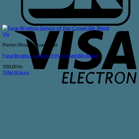
V
Vis
E
Porter/Stouts/Quadrupel
Fanø Bryghus Genius of the Crowd BA Blend
100,00
kr.
Tilføj til kurv