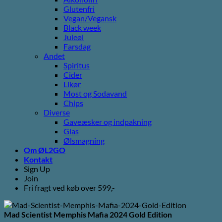
Glutenfri
Vegan/Vegansk
Black week
Juleøl
Farsdag
Andet
Spiritus
Cider
Likør
Most og Sodavand
Chips
Diverse
Gaveæsker og indpakning
Glas
Ølsmagning
Om ØL2GO
Kontakt
Sign Up
Join
Fri fragt ved køb over 599,-
Mad Scientist Memphis Mafia 2024 Gold Edition