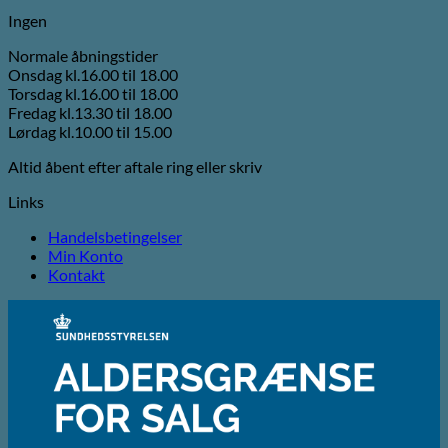
Ingen
Normale åbningstider
Onsdag kl.16.00 til 18.00
Torsdag kl.16.00 til 18.00
Fredag kl.13.30 til 18.00
Lørdag kl.10.00 til 15.00
Altid åbent efter aftale ring eller skriv
Links
Handelsbetingelser
Min Konto
Kontakt