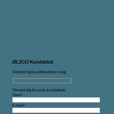
ØL2GO Kundeklub
Tilmeld dig kundeklubben i dag
Tilmeld dig til vores kundeklub
Navn*
E-mail*