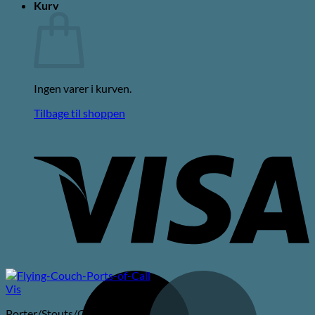
Kurv
Ingen varer i kurven.
Tilbage til shoppen
V
M
Vis
Porter/Stouts/Quadrupel