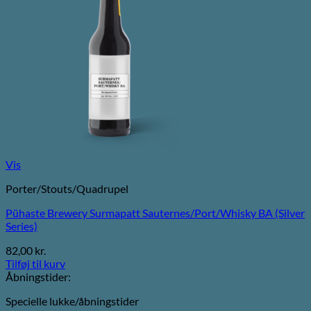
Vis
Porter/Stouts/Quadrupel
Pühaste Brewery Surmapatt Sauternes/Port/Whisky BA (Silver
Series)
82,00
kr.
Tilføj til kurv
Åbningstider:
Specielle lukke/åbningstider