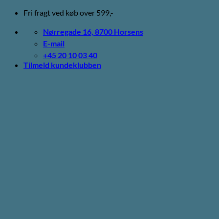
Fortsæt
Fri fragt ved køb over 599,-
til
indhold
Nørregade 16, 8700 Horsens
E-mail
+45 20 10 03 40
Tilmeld kundeklubben