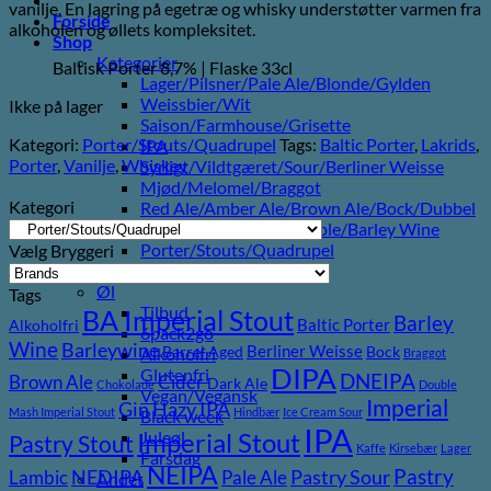
vanilje. En lagring på egetræ og whisky understøtter varmen fra
Forside
alkoholen og øllets kompleksitet.
Shop
Kategorier
Baltisk Porter 8,7% | Flaske 33cl
Lager/Pilsner/Pale Ale/Blonde/Gylden
Weissbier/Wit
Ikke på lager
Saison/Farmhouse/Grisette
Kategori:
Porter/Stouts/Quadrupel
Tags:
Baltic Porter
,
Lakrids
,
IPA
Porter
,
Vanilje
,
Whiskey
Syrligt/Vildtgæret/Sour/Berliner Weisse
Mjød/Melomel/Braggot
Kategori
Red Ale/Amber Ale/Brown Ale/Bock/Dubbel
Strong Ale/Dark Ale/Triple/Barley Wine
Porter/Stouts/Quadrupel
Vælg Bryggeri
Røgøl
Øl
Tags
Tilbud
BA Imperial Stout
Barley
Baltic Porter
Alkoholfri
6pack2go
Wine
Barleywine
Berliner Weisse
Barrel Aged
Bock
Alkoholfri
Braggot
DIPA
Glutenfri
DNEIPA
Brown Ale
Cider
Dark Ale
Chokolade
Double
Vegan/Vegansk
Imperial
Gin
Hazy IPA
Mash Imperial Stout
Hindbær
Ice Cream Sour
Black week
IPA
Imperial Stout
Juleøl
Pastry Stout
Kaffe
Kirsebær
Lager
Farsdag
NEIPA
Pastry
NEDIPA
Pastry Sour
Lambic
Pale Ale
Andet