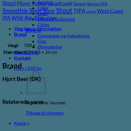
Spiritus
Stout
Porter
Quadrupel
Pilsner
Saison
Session IPA
Cider
Stout
Sour
Smoothie Sour
TIPA
West Coast
Vanilje
Likør
Wild Ale
IPA
Æble cider
Most og Sodavand
Chips
Yderligere information
Diverse
Brand
Gaveæsker og indpakning
Glas
Vægt
700 g
Ølsmagning
Størrelse
6,5 × 6,5 × 24 cm
Om ØL2GO
Kontakt
Brand
Kurv /
0,00
kr.
Hjort Beer (DK)
Relaterede varer
Ingen varer i kurven.
Tilbage til shoppen
Kasse
+