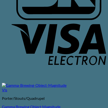
V
E
Vis
Porter/Stouts/Quadrupel
Gamma Brewing Object Magnitude