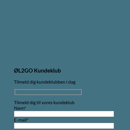
ØL2GO Kundeklub
Tilmeld dig kundeklubben i dag
Tilmeld dig til vores kundeklub
Navn*
E-mail*