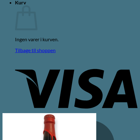
Kurv
Ingen varer i kurven.
Tilbage til shoppen
V
M