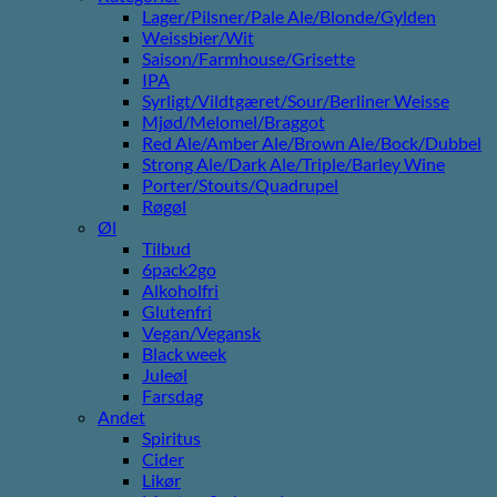
Lager/Pilsner/Pale Ale/Blonde/Gylden
Weissbier/Wit
Saison/Farmhouse/Grisette
IPA
Syrligt/Vildtgæret/Sour/Berliner Weisse
Mjød/Melomel/Braggot
Red Ale/Amber Ale/Brown Ale/Bock/Dubbel
Strong Ale/Dark Ale/Triple/Barley Wine
Porter/Stouts/Quadrupel
Røgøl
Øl
Tilbud
6pack2go
Alkoholfri
Glutenfri
Vegan/Vegansk
Black week
Juleøl
Farsdag
Andet
Spiritus
Cider
Likør