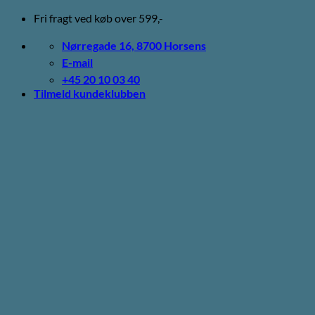
Fortsæt
Fri fragt ved køb over 599,-
til
indhold
Nørregade 16, 8700 Horsens
E-mail
+45 20 10 03 40
Tilmeld kundeklubben