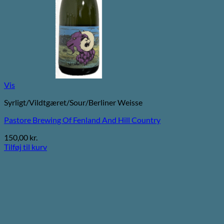
Vis
Syrligt/Vildtgæret/Sour/Berliner Weisse
Pastore Brewing Of Fenland And Hill Country
150,00
kr.
Tilføj til kurv