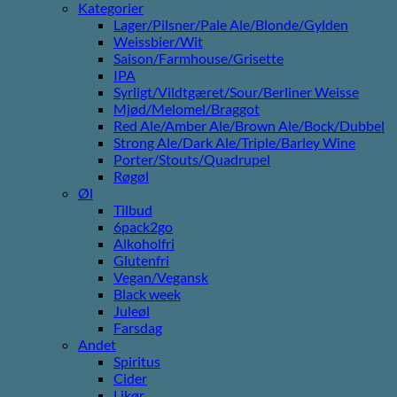
Kategorier
Lager/Pilsner/Pale Ale/Blonde/Gylden
Weissbier/Wit
Saison/Farmhouse/Grisette
IPA
Syrligt/Vildtgæret/Sour/Berliner Weisse
Mjød/Melomel/Braggot
Red Ale/Amber Ale/Brown Ale/Bock/Dubbel
Strong Ale/Dark Ale/Triple/Barley Wine
Porter/Stouts/Quadrupel
Røgøl
Øl
Tilbud
6pack2go
Alkoholfri
Glutenfri
Vegan/Vegansk
Black week
Juleøl
Farsdag
Andet
Spiritus
Cider
Likør