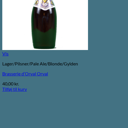
Vis
Lager/Pilsner/Pale Ale/Blonde/Gylden
Brasserie d’Orval Orval
40,00
kr.
Tilføj til kurv