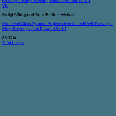
Vis
Syrligt/Vildtgæret/Sour/Berliner Weisse
CoolHead Glass Pyramid Project x Mortalis x Ill Will Brewing x
Kings Brewing collab Pyramid Part 1
88,00
kr.
Tilføj til kurv