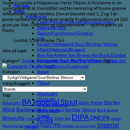
Oude Groseille à Maquereau Verte Tilquin à l’Ancienne er en
Forside
spontangæret øl, fremstillet ved fermentering af frosne grønne
Shop
stikkelsbær i unge lambics. Den er blendet med 1, 2 og 3 år
Kategorier
gamle lambics for at opnå en endelig frugtkoncentration på 260
Lager/Pilsner/Pale Ale/Blonde/Gylden
gram per liter. Ufiltreret og upasteuriseret – og eftergæret på
Weissbier/Wit
flaske.
Saison/Farmhouse/Grisette
IPA
Lambic 5,5% | Flaske 75cl
Syrligt/Vildtgæret/Sour/Berliner Weisse
Mjød/Melomel/Braggot
Ikke på lager
Red Ale/Amber Ale/Brown Ale/Bock/Dubbel
Kategori:
Syrligt/Vildtgæret/Sour/Berliner Weisse
Tag:
Lambic
Strong Ale/Dark Ale/Triple/Barley Wine
Porter/Stouts/Quadrupel
Kategori
Røgøl
Øl
Tilbud
Vælg Bryggeri
6pack2go
Alkoholfri
Tags
Glutenfri
BA Imperial Stout
Barley
Baltic Porter
Alkoholfri
Vegan/Vegansk
Wine
Barleywine
Berliner Weisse
Black week
Barrel Aged
Bock
Braggot
DIPA
Juleøl
DNEIPA
Brown Ale
Cider
Dark Ale
Chokolade
Double
Farsdag
Imperial
Gin
Hazy IPA
Mash Imperial Stout
Hindbær
Ice Cream Sour
Andet