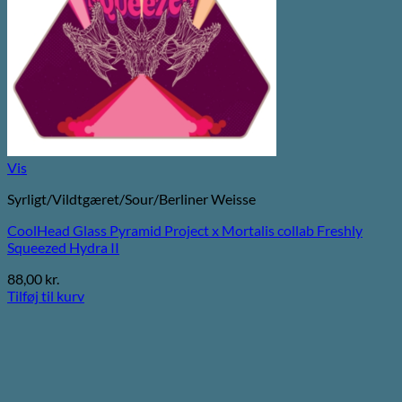
Vis
Syrligt/Vildtgæret/Sour/Berliner Weisse
CoolHead Glass Pyramid Project x Mortalis collab Freshly
Squeezed Hydra II
88,00
kr.
Tilføj til kurv