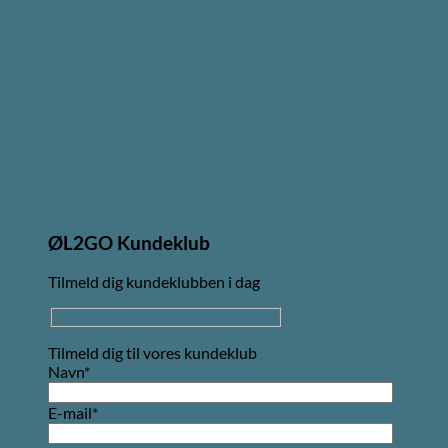
ØL2GO Kundeklub
Tilmeld dig kundeklubben i dag
Tilmeld dig til vores kundeklub
Navn*
E-mail*