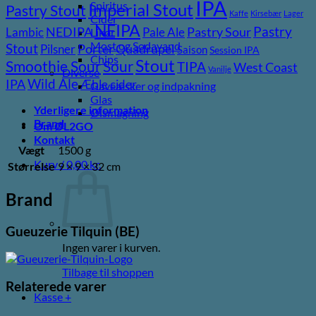
IPA
Spiritus
Imperial Stout
Pastry Stout
Kaffe
Kirsebær
Lager
Cider
NEIPA
Pastry
NEDIPA
Pastry Sour
Lambic
Pale Ale
Likør
Most og Sodavand
Stout
Porter
Quadrupel
Pilsner
Saison
Session IPA
Chips
Stout
Sour
Smoothie Sour
TIPA
West Coast
Vanilje
Diverse
Wild Ale
IPA
Æble cider
Gaveæsker og indpakning
Glas
Yderligere information
Ølsmagning
Brand
Om ØL2GO
Kontakt
Vægt
1500 g
Kurv /
0,00
kr.
Størrelse
9 × 9 × 32 cm
Brand
Gueuzerie Tilquin (BE)
Ingen varer i kurven.
Tilbage til shoppen
Relaterede varer
Kasse
+