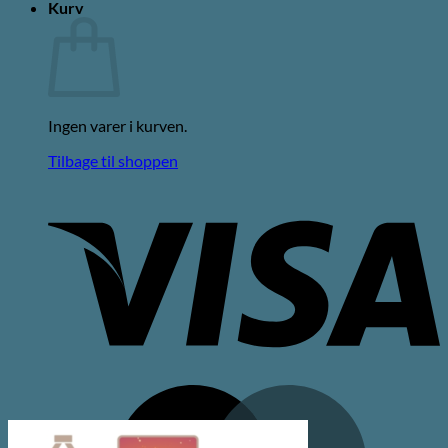
Kurv
Ingen varer i kurven.
Tilbage til shoppen
V
M