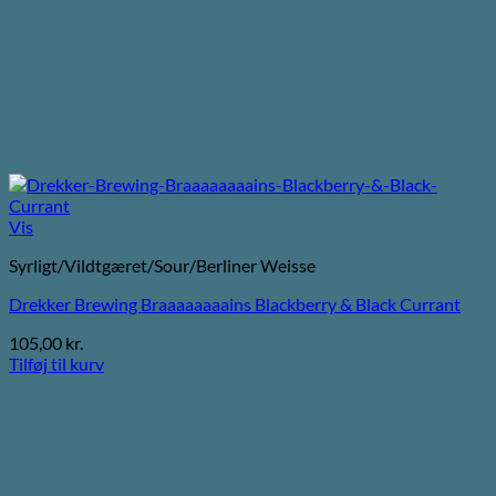
Vis
Syrligt/Vildtgæret/Sour/Berliner Weisse
Drekker Brewing Braaaaaaaains Blackberry & Black Currant
105,00
kr.
Tilføj til kurv