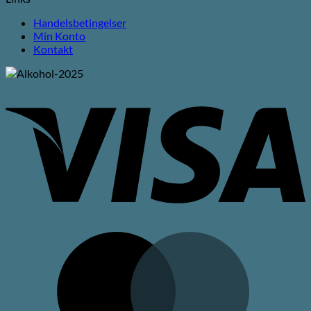
Handelsbetingelser
Min Konto
Kontakt
V
M