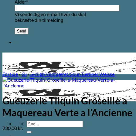
Alder*
Vi sende dig en e-mail hvor du skal
bekræfte din tilmelding
Forside
/
Øl
/
Syrligt/Vildtgæret/Sour/Berliner Weisse
Gueuzerie Tilquin Groseille a
Maquereau Verte a l’Ancienne
Søg
230,00
kr.
efter: