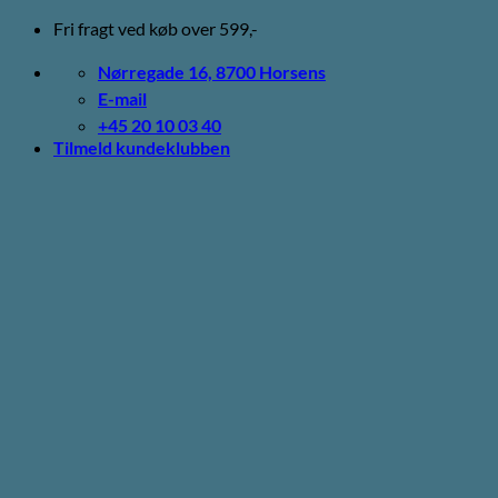
Fortsæt
Fri fragt ved køb over 599,-
til
indhold
Nørregade 16, 8700 Horsens
E-mail
+45 20 10 03 40
Tilmeld kundeklubben