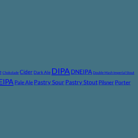
DIPA
DNEIPA
e
Cider
Dark Ale
Chokolade
Double Mash Imperial Stout
EIPA
Pastry Stout
Pastry Sour
Pale Ale
Pilsner
Porter