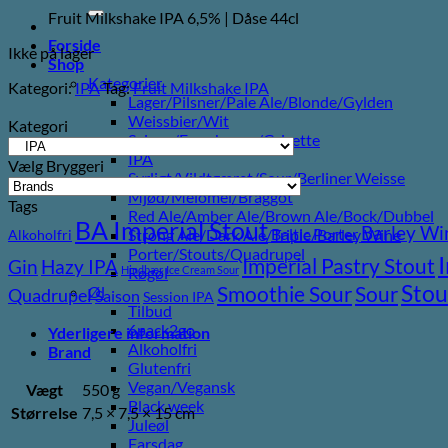
efter:
Fruit Milkshake IPA 6,5% | Dåse 44cl
Forside
Ikke på lager
Shop
Kategorier
Kategori:
IPA
Tag:
Fruit Milkshake IPA
Lager/Pilsner/Pale Ale/Blonde/Gylden
Weissbier/Wit
Kategori
Saison/Farmhouse/Grisette
IPA
Vælg Bryggeri
Syrligt/Vildtgæret/Sour/Berliner Weisse
Mjød/Melomel/Braggot
Tags
Red Ale/Amber Ale/Brown Ale/Bock/Dubbel
BA Imperial Stout
Barley Wi
Baltic Porter
Strong Ale/Dark Ale/Triple/Barley Wine
Alkoholfri
Porter/Stouts/Quadrupel
Imperial Pastry Stout
Gin
Hazy IPA
Hindbær
Ice Cream Sour
Røgøl
Stou
Sour
Smoothie Sour
Øl
Quadrupel
Saison
Session IPA
Tilbud
6pack2go
Yderligere information
Alkoholfri
Brand
Glutenfri
Vegan/Vegansk
Vægt
550 g
Black week
Størrelse
7,5 × 7,5 × 15 cm
Juleøl
Farsdag