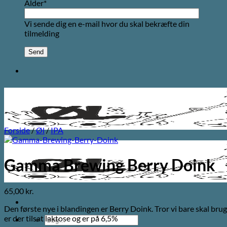
Alder*
Vi sende dig en e-mail hvor du skal bekræfte din
tilmelding
Forside
/
Øl
/
IPA
Gamma Brewing Berry Doink
65,00
kr.
Den første nye i blandingen er Berry Doink. Tror vi bare skal bru
er der tilsat laktose og er på 6,5%
Søg