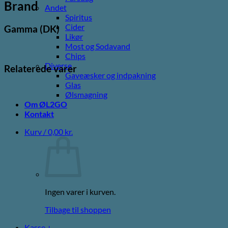
Brand
Andet
Spiritus
Cider
Gamma (DK)
Likør
Most og Sodavand
Chips
Diverse
Relaterede varer
Gaveæsker og indpakning
Glas
Ølsmagning
Om ØL2GO
Kontakt
Kurv /
0,00
kr.
Ingen varer i kurven.
Tilbage til shoppen
Kasse
+