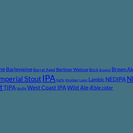
ne
Barleywine
Brown Al
Berliner Weisse
Barrel Aged
Bock
Braggot
IPA
Imperial Stout
N
NEDIPA
Lambic
Kaffe
Kirsebær
Lager
t
TIPA
Wild Ale
West Coast IPA
Æble cider
Vanilje