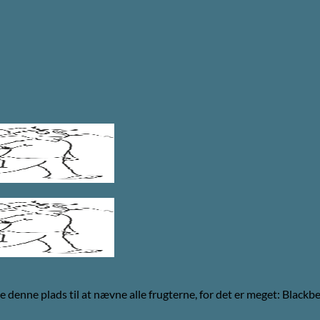
ge denne plads til at nævne alle frugterne, for det er meget: Black