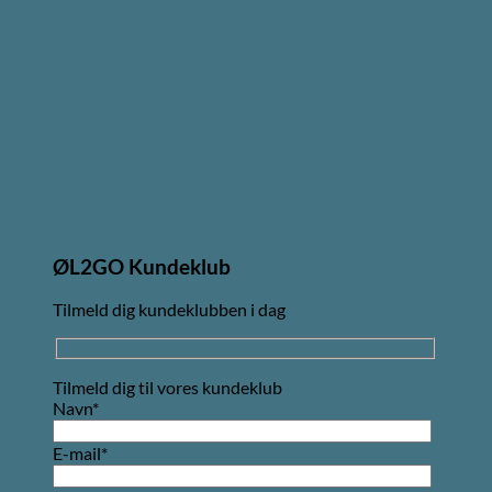
ØL2GO Kundeklub
Tilmeld dig kundeklubben i dag
Tilmeld dig til vores kundeklub
Navn*
E-mail*