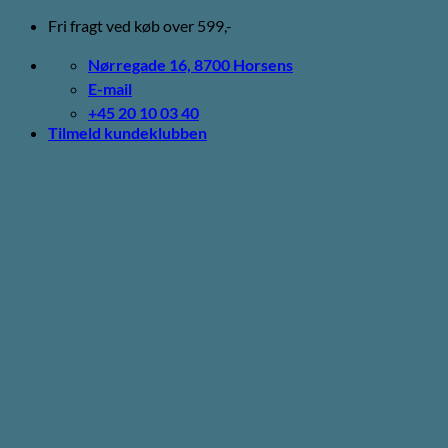
Fortsæt
Fri fragt ved køb over 599,-
til
indhold
Nørregade 16, 8700 Horsens
E-mail
+45 20 10 03 40
Tilmeld kundeklubben