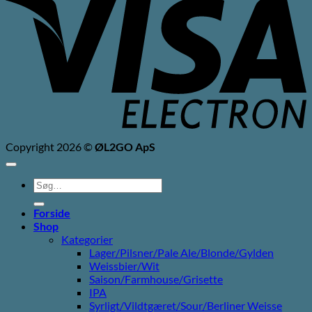
E
Copyright 2026 ©
ØL2GO ApS
Søg
efter:
Forside
Shop
Kategorier
Lager/Pilsner/Pale Ale/Blonde/Gylden
Weissbier/Wit
Saison/Farmhouse/Grisette
IPA
Syrligt/Vildtgæret/Sour/Berliner Weisse