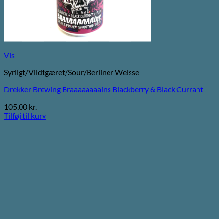
Vis
Syrligt/Vildtgæret/Sour/Berliner Weisse
Drekker Brewing Braaaaaaaains Blackberry & Black Currant
105,00
kr.
Tilføj til kurv