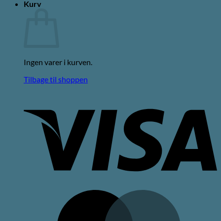
Kurv
Ingen varer i kurven.
Tilbage til shoppen
V
M