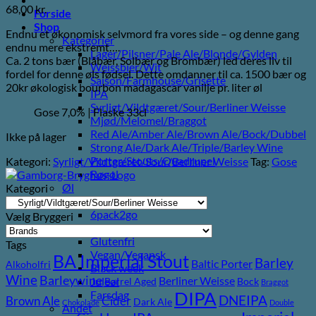
68,00
kr.
Forside
Shop
Endnu et økonomisk selvmord fra vores side – og denne gang
Kategorier
endnu mere ekstremt….
Lager/Pilsner/Pale Ale/Blonde/Gylden
Ca. 2 tons bær (Blåbær, Solbær og Brombær) led deres liv til
Weissbier/Wit
fordel for denne øls fødsel. Dette omdanner til ca. 1500 bær og
Saison/Farmhouse/Grisette
20kr økologisk bourbon madagascar vanilje pr. liter øl
IPA
Syrligt/Vildtgæret/Sour/Berliner Weisse
Gose 7,0% | Flaske 33cl
Mjød/Melomel/Braggot
Red Ale/Amber Ale/Brown Ale/Bock/Dubbel
Ikke på lager
Strong Ale/Dark Ale/Triple/Barley Wine
Porter/Stouts/Quadrupel
Kategori:
Syrligt/Vildtgæret/Sour/Berliner Weisse
Tag:
Gose
Røgøl
Øl
Kategori
Tilbud
6pack2go
Vælg Bryggeri
Alkoholfri
Glutenfri
Tags
Vegan/Vegansk
BA Imperial Stout
Barley
Baltic Porter
Alkoholfri
Black week
Wine
Barleywine
Berliner Weisse
Juleøl
Barrel Aged
Bock
Braggot
DIPA
Farsdag
DNEIPA
Brown Ale
Cider
Dark Ale
Chokolade
Double
Andet