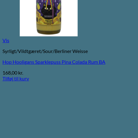
Vis
Syrligt/Vildtgæret/Sour/Berliner Weisse
Hop Hooligans Sparklepuss Pina Colada Rum BA
168,00
kr.
Tilføj til kurv