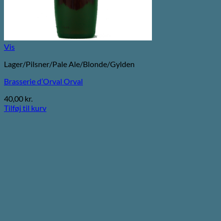
Vis
Lager/Pilsner/Pale Ale/Blonde/Gylden
Brasserie d’Orval Orval
40,00
kr.
Tilføj til kurv