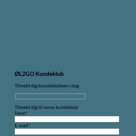
ØL2GO Kundeklub
Tilmeld dig kundeklubben i dag
Tilmeld dig til vores kundeklub
Navn*
E-mail*