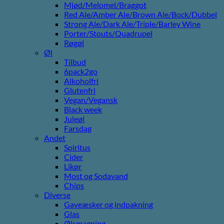
Mjød/Melomel/Braggot
Red Ale/Amber Ale/Brown Ale/Bock/Dubbel
Strong Ale/Dark Ale/Triple/Barley Wine
Porter/Stouts/Quadrupel
Røgøl
Øl
Tilbud
6pack2go
Alkoholfri
Glutenfri
Vegan/Vegansk
Black week
Juleøl
Farsdag
Andet
Spiritus
Cider
Likør
Most og Sodavand
Chips
Diverse
Gaveæsker og indpakning
Glas
Ølsmagning