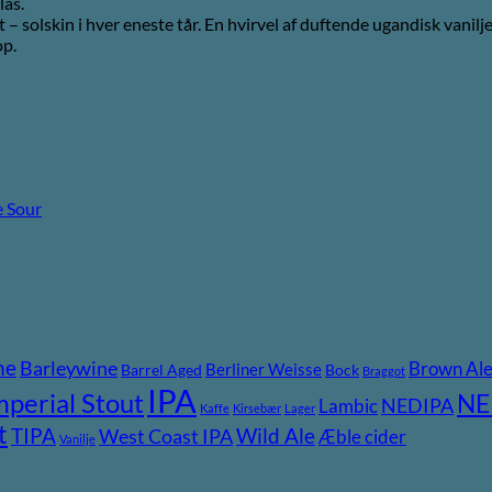
las.
– solskin i hver eneste tår. En hvirvel af duftende ugandisk vanil
op.
 Sour
ne
Barleywine
Brown Al
Berliner Weisse
Barrel Aged
Bock
Braggot
IPA
mperial Stout
NE
NEDIPA
Lambic
Kaffe
Kirsebær
Lager
t
TIPA
Wild Ale
West Coast IPA
Æble cider
Vanilje