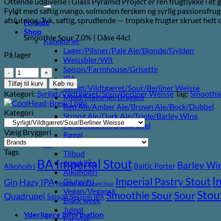
Ottende udgivelse i Glass Pyramid Project er ren frugtlykke i et g
efter:
Fyldt med saftig mango, solmoden fersken og syrlig passionsfrugt 
afslutning. Tyk, saftig, sprudlende — tropiske frugter skruet helt 
Forside
Shop
Smoothie Sour 7,0% | Dåse 44cl
Kategorier
Lager/Pilsner/Pale Ale/Blonde/Gylden
På lager
Weissbier/Wit
Saison/Farmhouse/Grisette
CoolHead
IPA
Glass
Tilføj til kurv
Køb nu
Syrligt/Vildtgæret/Sour/Berliner Weisse
Pyramid
Kategori:
Syrligt/Vildtgæret/Sour/Berliner Weisse
Tag:
Smoothie
Mjød/Melomel/Braggot
Project
Red Ale/Amber Ale/Brown Ale/Bock/Dubbel
Freshly
Kategori
Strong Ale/Dark Ale/Triple/Barley Wine
Squeezed
Porter/Stouts/Quadrupel
Mango
Vælg Bryggeri
Røgøl
Peach
Øl
Passion
Tags
Tilbud
Fruit
BA Imperial Stout
6pack2go
Barley Wi
Ugandian
Baltic Porter
Alkoholfri
Alkoholfri
Vanilla
I
Imperial Pastry Stout
Gin
Hazy IPA
Glutenfri
antal
Hindbær
Ice Cream Sour
Vegan/Vegansk
Stou
Sour
Smoothie Sour
Quadrupel
Saison
Session IPA
Black week
Juleøl
Yderligere information
Farsdag