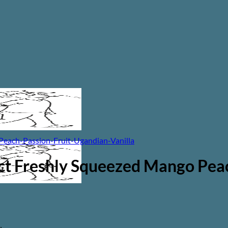
ct Freshly Squeezed Mango Peac