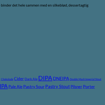
je binder det hele sammen med en silkeblød, dessertagtig
DIPA
DNEIPA
e
Cider
Dark Ale
Chokolade
Double Mash Imperial Stout
IPA
Pastry Stout
Pastry Sour
Porter
Pale Ale
Pilsner