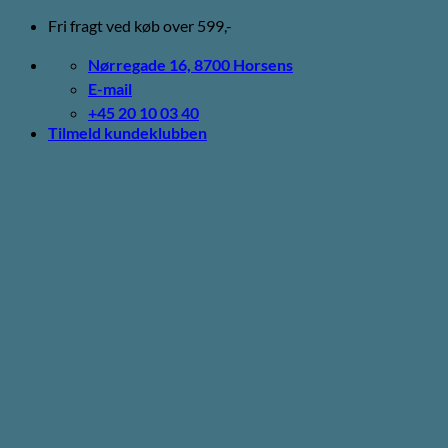
Fortsæt
Fri fragt ved køb over 599,-
til
indhold
Nørregade 16, 8700 Horsens
E-mail
+45 20 10 03 40
Tilmeld kundeklubben