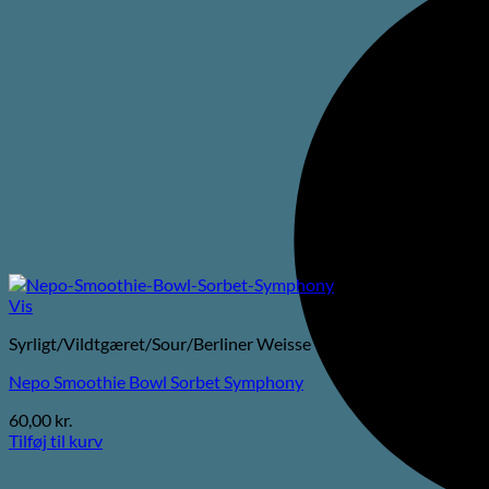
Vis
Syrligt/Vildtgæret/Sour/Berliner Weisse
Nepo Smoothie Bowl Sorbet Symphony
60,00
kr.
Tilføj til kurv