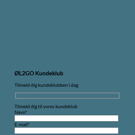
ØL2GO Kundeklub
Tilmeld dig kundeklubben i dag
Tilmeld dig til vores kundeklub
Navn*
E-mail*