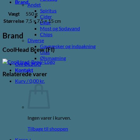
Brand
Andet
Spiritus
Vægt
550 g
Cider
Størrelse
7,5 × 7,5 × 15 cm
Likør
Most og Sodavand
Brand
Chips
Diverse
Gaveæsker og indpakning
CoolHead Brew (FI)
Glas
Ølsmagning
Om ØL2GO
Kontakt
Relaterede varer
Kurv /
0,00
kr.
Ingen varer i kurven.
Tilbage til shoppen
Kasse
+