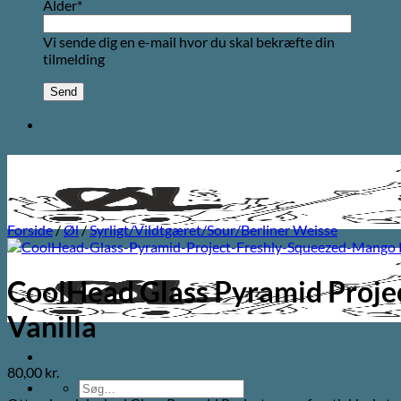
Alder*
Vi sende dig en e-mail hvor du skal bekræfte din
tilmelding
Forside
/
Øl
/
Syrligt/Vildtgæret/Sour/Berliner Weisse
CoolHead Glass Pyramid Proje
Vanilla
80,00
kr.
Søg