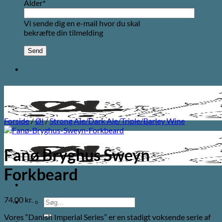
Alder*
Vi sende dig en e-mail hvor du skal
bekræfte din tilmelding
Forside
/
Øl
/
Strong Ale/Dark Ale/Triple/Barley Wine
Fanø Bryghus Sweyn
Forkbeard
74,00
kr.
Søg
efter:
Vores “Danish Imperial Series” er en stadigt voksende serie af