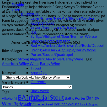
kejserlige styrkeøl, der hver især hylder et andet individ fra
Forside
Danmarks lange kejserhistorie. “Kong Sweyn Forkbeard” var en
Shop
af ​​Danmarks mest magtfulde vikingekonger, der regerede dele
Kategorier
af Norge og Storbritannien i hans liv. For at hædre ham har vi på
Lager/Pilsner/Pale Ale/Blonde/Gylden
Fanø brygget denne kraftfulde barley wine. Britiske malte giver
Weissbier/Wit
en dyb ravfarve og noter af ristet karamel og rosiner. En
Saison/Farmhouse/Grisette
generøs dosis Citra, Cascade og Green Bullet humle hjælper
IPA
med at balancere denne imponerende store maltnæb.
Syrligt/Vildtgæret/Sour/Berliner Weisse
Mjød/Melomel/Braggot
American Barley Wine 11,3% | Flaske 50cl
Red Ale/Amber Ale/Brown Ale/Bock/Dubbel
Strong Ale/Dark Ale/Triple/Barley Wine
Ikke på lager
Porter/Stouts/Quadrupel
Kategori:
Strong Ale/Dark Ale/Triple/Barley Wine
Tags:
Røgøl
American Barley Wine
,
Barley Wine
Øl
Tilbud
Kategori
6pack2go
Alkoholfri
Glutenfri
Vælg Bryggeri
Vegan/Vegansk
Black week
Tags
Juleøl
BA Imperial Stout
Barley
Baltic Porter
Alkoholfri
Farsdag
Wine
Barleywine
Berliner Weisse
Barrel Aged
Bock
Andet
Braggot