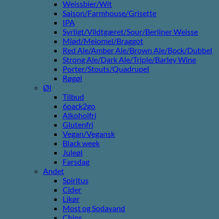
Weissbier/Wit
Saison/Farmhouse/Grisette
IPA
Syrligt/Vildtgæret/Sour/Berliner Weisse
Mjød/Melomel/Braggot
Red Ale/Amber Ale/Brown Ale/Bock/Dubbel
Strong Ale/Dark Ale/Triple/Barley Wine
Porter/Stouts/Quadrupel
Røgøl
Øl
Tilbud
6pack2go
Alkoholfri
Glutenfri
Vegan/Vegansk
Black week
Juleøl
Farsdag
Andet
Spiritus
Cider
Likør
Most og Sodavand
Chips