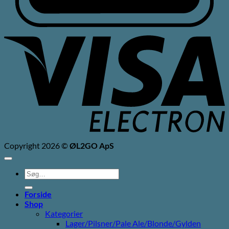
V
E
Copyright 2026 ©
ØL2GO ApS
Søg
efter:
Forside
Shop
Kategorier
Lager/Pilsner/Pale Ale/Blonde/Gylden