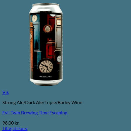
Vis
Strong Ale/Dark Ale/Triple/Barley Wine
Evil Twin Brewing Time Escaping
98,00
kr.
Tilføj til kurv