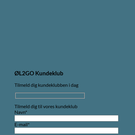
ØL2GO Kundeklub
Tilmeld dig kundeklubben i dag
Tilmeld dig til vores kundeklub
Navn*
E-mail*