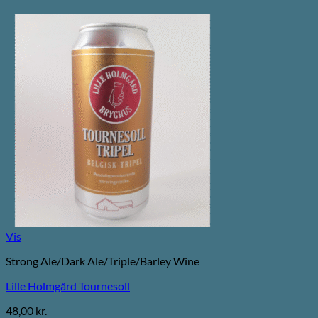
Vis
Strong Ale/Dark Ale/Triple/Barley Wine
Lille Holmgård Tournesoll
48,00
kr.