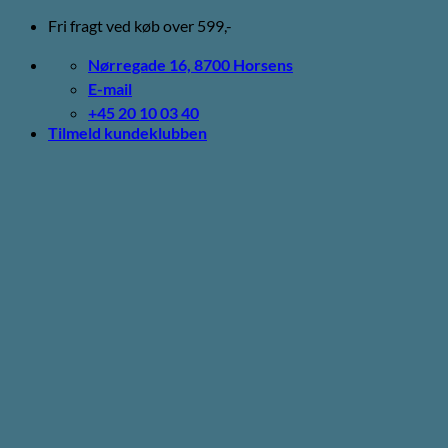
Fortsæt
Fri fragt ved køb over 599,-
til
indhold
Nørregade 16, 8700 Horsens
E-mail
+45 20 10 03 40
Tilmeld kundeklubben