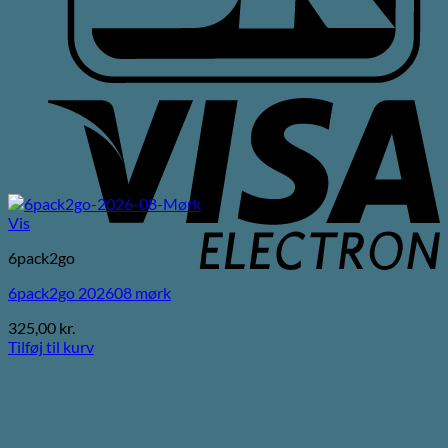
V
E
Vis
6pack2go
6pack2go 202608 mørk
325,00
kr.
Tilføj til kurv