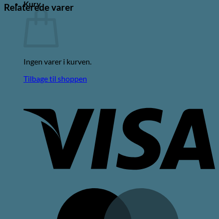
Kurv
Relaterede varer
Ingen varer i kurven.
Tilbage til shoppen
V
M