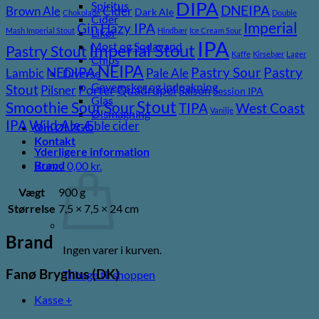
DIPA
Spiritus
DNEIPA
Brown Ale
Cider
Dark Ale
Chokolade
Double
Cider
Imperial
Gin
Hazy IPA
Mash Imperial Stout
Hindbær
Ice Cream Sour
Likør
IPA
Most og Sodavand
Imperial Stout
Pastry Stout
Kaffe
Kirsebær
Lager
Chips
NEIPA
Pastry
NEDIPA
Pastry Sour
Lambic
Pale Ale
Diverse
Gaveæsker og indpakning
Stout
Pilsner
Porter
Quadrupel
Saison
Session IPA
Glas
Stout
Sour
Smoothie Sour
TIPA
West Coast
Vanilje
Ølsmagning
Wild Ale
IPA
Æble cider
Om ØL2GO
Kontakt
Yderligere information
Brand
Kurv /
0,00
kr.
Vægt
900 g
Størrelse
7,5 × 7,5 × 24 cm
Brand
Ingen varer i kurven.
Fanø Bryghus (DK)
Tilbage til shoppen
Kasse
+