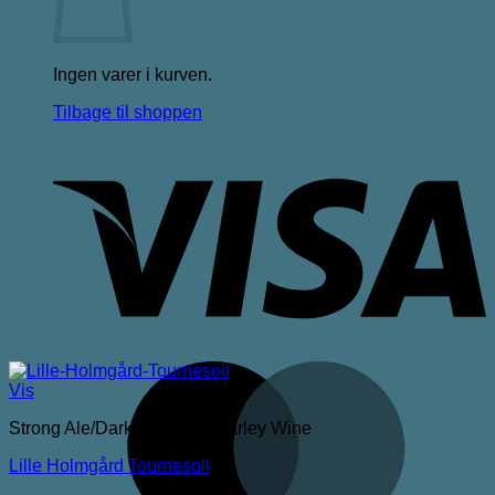
Ingen varer i kurven.
Tilbage til shoppen
V
M
Vis
Strong Ale/Dark Ale/Triple/Barley Wine
Lille Holmgård Tournesoll