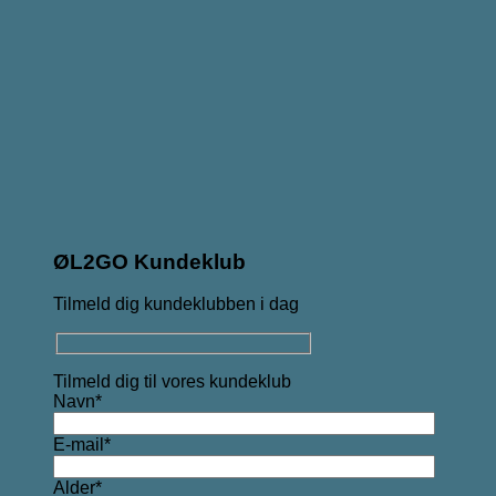
ØL2GO Kundeklub
Tilmeld dig kundeklubben i dag
Tilmeld dig til vores kundeklub
Navn*
E-mail*
Alder*