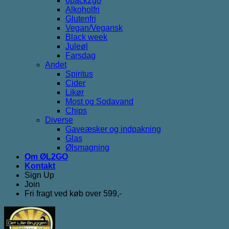
6pack2go
Alkoholfri
Glutenfri
Vegan/Vegansk
Black week
Juleøl
Farsdag
Andet
Spiritus
Cider
Likør
Most og Sodavand
Chips
Diverse
Gaveæsker og indpakning
Glas
Ølsmagning
Om ØL2GO
Kontakt
Sign Up
Join
Fri fragt ved køb over 599,-