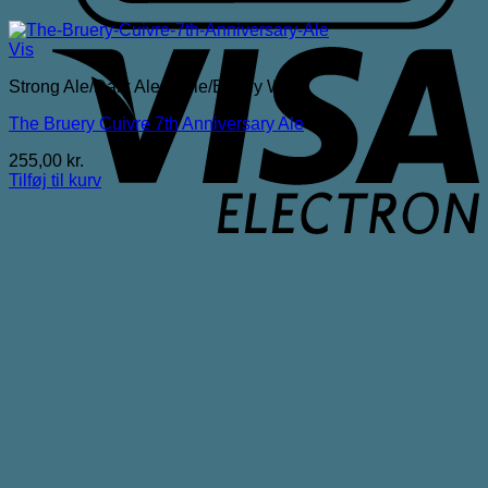
V
Vis
E
Strong Ale/Dark Ale/Triple/Barley Wine
The Bruery Cuivre 7th Anniversary Ale
255,00
kr.
Tilføj til kurv