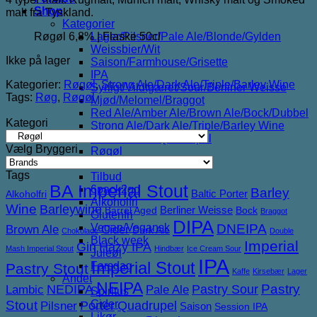
Shop
malt fra Tyskland.
Kategorier
Røgøl 6,8% | Flaske 50cl
Lager/Pilsner/Pale Ale/Blonde/Gylden
Weissbier/Wit
Ikke på lager
Saison/Farmhouse/Grisette
IPA
Kategorier:
Røgøl
,
Strong Ale/Dark Ale/Triple/Barley Wine
Syrligt/Vildtgæret/Sour/Berliner Weisse
Tags:
Røg
,
Røgøl
Mjød/Melomel/Braggot
Red Ale/Amber Ale/Brown Ale/Bock/Dubbel
Kategori
Strong Ale/Dark Ale/Triple/Barley Wine
Porter/Stouts/Quadrupel
Vælg Bryggeri
Røgøl
Øl
Tags
Tilbud
BA Imperial Stout
6pack2go
Barley
Baltic Porter
Alkoholfri
Alkoholfri
Wine
Barleywine
Berliner Weisse
Barrel Aged
Bock
Braggot
Glutenfri
DIPA
DNEIPA
Vegan/Vegansk
Brown Ale
Cider
Dark Ale
Chokolade
Double
Black week
Imperial
Gin
Hazy IPA
Mash Imperial Stout
Hindbær
Ice Cream Sour
Juleøl
IPA
Imperial Stout
Farsdag
Pastry Stout
Kaffe
Kirsebær
Lager
Andet
NEIPA
NEDIPA
Pastry Sour
Pastry
Lambic
Pale Ale
Spiritus
Stout
Cider
Porter
Quadrupel
Pilsner
Saison
Session IPA
Likør