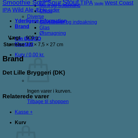
Stout
Smoothie Sour
Sour
TIPA
West Coast
Vanilje
Most og Sodavand
IPA
Wild Ale
Æble cider
Chips
Diverse
Yderligere information
Gaveæsker og indpakning
Brand
Glas
Ølsmagning
Vægt
900 g
Om ØL2GO
Kontakt
Størrelse
7,5 × 7,5 × 27 cm
Kurv /
0,00
kr.
Brand
Det Lille Bryggeri (DK)
Ingen varer i kurven.
Relaterede varer
Tilbage til shoppen
Kasse
+
Kurv