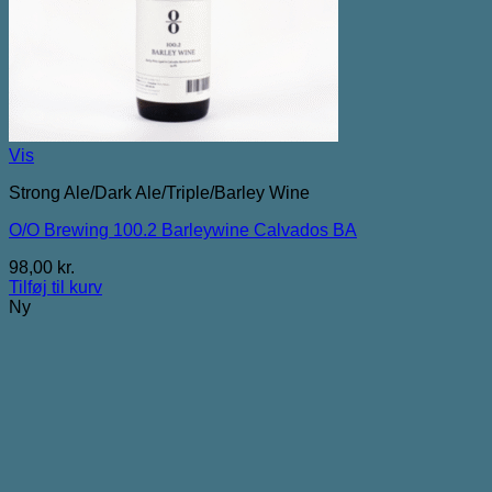
Vis
Strong Ale/Dark Ale/Triple/Barley Wine
O/O Brewing 100.2 Barleywine Calvados BA
98,00
kr.
Tilføj til kurv
Ny