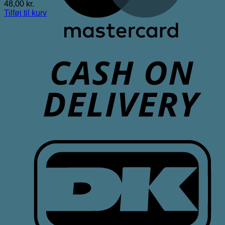
48,00
kr.
Tilføj til kurv
D
D