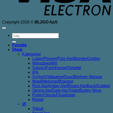
Copyright 2026 ©
ØL2GO ApS
Søg
efter:
Forside
Shop
Kategorier
Lager/Pilsner/Pale Ale/Blonde/Gylden
Weissbier/Wit
Saison/Farmhouse/Grisette
IPA
Syrligt/Vildtgæret/Sour/Berliner Weisse
Mjød/Melomel/Braggot
Red Ale/Amber Ale/Brown Ale/Bock/Dubbel
Strong Ale/Dark Ale/Triple/Barley Wine
Porter/Stouts/Quadrupel
Røgøl
Øl
Tilbud