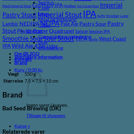
Spiritus
Imperial
Gin
Hazy IPA
Mash Imperial Stout
Hindbær
Ice Cream Sour
Cider
IPA
Imperial Stout
Likør
Pastry Stout
Kaffe
Kirsebær
Lager
Most og Sodavand
NEIPA
Pastry
NEDIPA
Pastry Sour
Lambic
Pale Ale
Chips
Stout
Porter
Quadrupel
Diverse
Pilsner
Saison
Session IPA
Gaveæsker og indpakning
Stout
Sour
Smoothie Sour
TIPA
West Coast
Vanilje
Glas
Wild Ale
IPA
Æble cider
Ølsmagning
Om ØL2GO
Yderligere information
Kontakt
Brand
Kurv /
0,00
kr.
Vægt
550 g
Størrelse
7,5 × 7,5 × 15 cm
Brand
Ingen varer i kurven.
Bad Seed Brewing (DK)
Tilbage til shoppen
Kasse
+
Relaterede varer