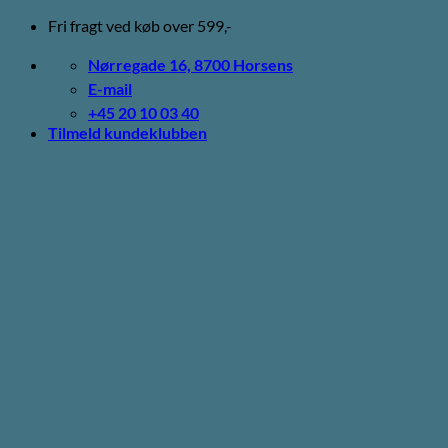
Fortsæt
Fri fragt ved køb over 599,-
til
indhold
Nørregade 16, 8700 Horsens
E-mail
+45 20 10 03 40
Tilmeld kundeklubben