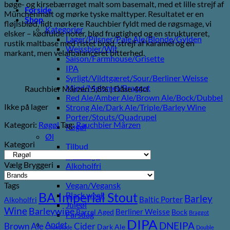
bøge- og kirsebærrøget malt som basemalt, med et lille strejf af
Forside
Münchenmalt og mørke tyske malttyper. Resultatet er en
Shop
fløjlsblød, lidt mørkere Rauchbier fyldt med de røgsmage, vi
Kategorier
elsker – kødfulde noter, blød frugtighed og en struktureret,
Lager/Pilsner/Pale Ale/Blonde/Gylden
rustik maltbase med ristet brød, strejf af karamel og en
Weissbier/Wit
markant, men velafbalanceret bitterhed.
Saison/Farmhouse/Grisette
IPA
Syrligt/Vildtgæret/Sour/Berliner Weisse
Mjød/Melomel/Braggot
Rauchbier Märzen 5,8% | Dåse 44cl
Red Ale/Amber Ale/Brown Ale/Bock/Dubbel
Ikke på lager
Strong Ale/Dark Ale/Triple/Barley Wine
Porter/Stouts/Quadrupel
Kategori:
Røgøl
Tag:
Rauchbier Märzen
Røgøl
Øl
Kategori
Tilbud
6pack2go
Vælg Bryggeri
Alkoholfri
Glutenfri
Tags
Vegan/Vegansk
BA Imperial Stout
Black week
Barley
Baltic Porter
Alkoholfri
Juleøl
Wine
Barleywine
Berliner Weisse
Barrel Aged
Bock
Braggot
Farsdag
DIPA
Andet
DNEIPA
Brown Ale
Cider
Dark Ale
Chokolade
Double