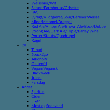
Weissbier/Wit
Saison/Farmhouse/Grisette
IPA
Syrligt/Vildtgæret/Sour/Berliner Weisse
Mjød/Melomel/Braggot
Red Ale/Amber Ale/Brown Ale/Bock/Dubbel
Strong Ale/Dark Ale/Triple/Barley Wine
Porter/Stouts/Quadrupel
Røgøl
Øl
Tilbud
6pack2go
Alkoholfri
Glutenfri
Vegan/Vegansk
Black week
Juleøl
Farsdag
Andet
Spiritus
Cider
Likør
Most og Sodavand