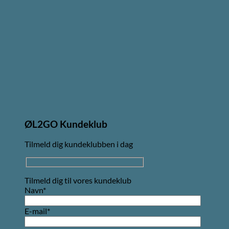
ØL2GO Kundeklub
Tilmeld dig kundeklubben i dag
Tilmeld dig til vores kundeklub
Navn*
E-mail*