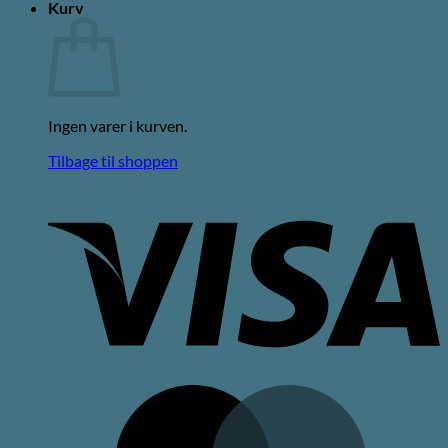
Kurv
Ingen varer i kurven.
Tilbage til shoppen
V
M