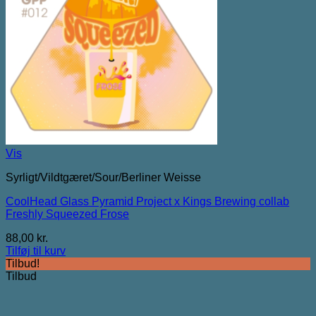
Vis
Syrligt/Vildtgæret/Sour/Berliner Weisse
CoolHead Glass Pyramid Project x Kings Brewing collab
Freshly Squeezed Frose
88,00
kr.
Tilføj til kurv
Tilbud!
Tilbud