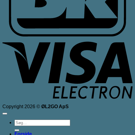
V
E
Copyright 2026 ©
ØL2GO ApS
Søg
efter:
Forside