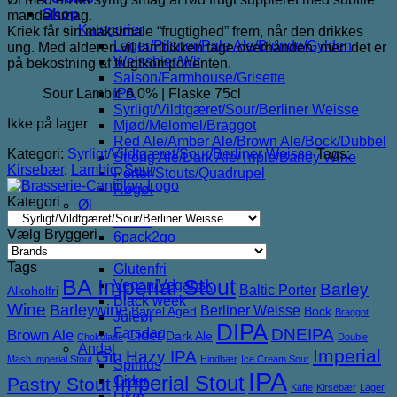
Shop
mandelsmag.
Kategorier
Kriek får sin maksimale “frugtighed” frem, når den drikkes
Lager/Pilsner/Pale Ale/Blonde/Gylden
ung. Med alderen vil lambikken tage overhånden, men det er
Weissbier/Wit
på bekostning af frugtkomponenten.
Saison/Farmhouse/Grisette
Sour Lambic 6,0% | Flaske 75cl
IPA
Syrligt/Vildtgæret/Sour/Berliner Weisse
Ikke på lager
Mjød/Melomel/Braggot
Red Ale/Amber Ale/Brown Ale/Bock/Dubbel
Kategori:
Syrligt/Vildtgæret/Sour/Berliner Weisse
Tags:
Strong Ale/Dark Ale/Triple/Barley Wine
Kirsebær
,
Lambic
,
Sour
Porter/Stouts/Quadrupel
Røgøl
Kategori
Øl
Tilbud
Vælg Bryggeri
6pack2go
Alkoholfri
Tags
Glutenfri
BA Imperial Stout
Vegan/Vegansk
Barley
Baltic Porter
Alkoholfri
Black week
Wine
Barleywine
Berliner Weisse
Barrel Aged
Bock
Braggot
Juleøl
DIPA
DNEIPA
Farsdag
Brown Ale
Cider
Dark Ale
Chokolade
Double
Andet
Imperial
Gin
Hazy IPA
Mash Imperial Stout
Hindbær
Ice Cream Sour
Spiritus
IPA
Imperial Stout
Cider
Pastry Stout
Kaffe
Kirsebær
Lager
Likør