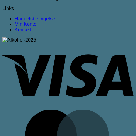
Links
Handelsbetingelser
Min Konto
Kontakt
V
M