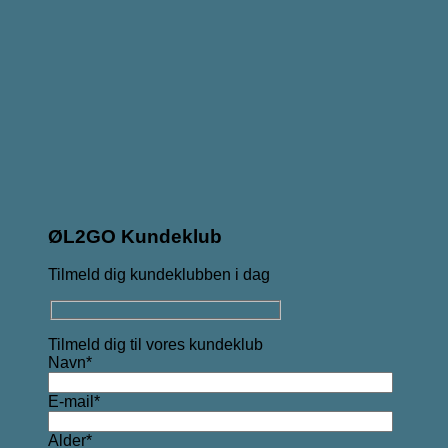
ØL2GO Kundeklub
Tilmeld dig kundeklubben i dag
Tilmeld dig til vores kundeklub
Navn*
E-mail*
Alder*