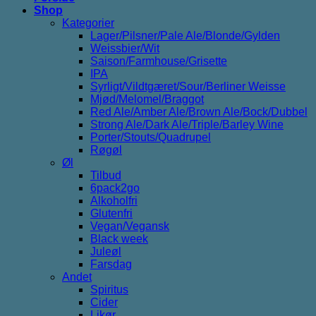
Shop
Kategorier
Lager/Pilsner/Pale Ale/Blonde/Gylden
Weissbier/Wit
Saison/Farmhouse/Grisette
IPA
Syrligt/Vildtgæret/Sour/Berliner Weisse
Mjød/Melomel/Braggot
Red Ale/Amber Ale/Brown Ale/Bock/Dubbel
Strong Ale/Dark Ale/Triple/Barley Wine
Porter/Stouts/Quadrupel
Røgøl
Øl
Tilbud
6pack2go
Alkoholfri
Glutenfri
Vegan/Vegansk
Black week
Juleøl
Farsdag
Andet
Spiritus
Cider
Likør