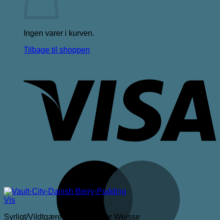
Ingen varer i kurven.
Tilbage til shoppen
V
M
Vis
Syrligt/Vildtgæret/Sour/Berliner Weisse