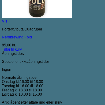
Vis
Porter/Stouts/Quadrupel
Nerdbrewing Fold
85,00
kr.
Tilføj til kurv
Åbningstider:
Specielle lukke/åbningstider
Ingen
Normale åbningstider
Onsdag kl.16.00 til 18.00
Torsdag kl.16.00 til 18.00
Fredag kl.13.30 til 18.00
Lørdag kl.10.00 til 15.00
Altid åbent efter aftale ring eller skriv