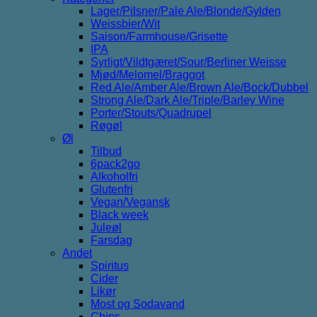
Lager/Pilsner/Pale Ale/Blonde/Gylden
Weissbier/Wit
Saison/Farmhouse/Grisette
IPA
Syrligt/Vildtgæret/Sour/Berliner Weisse
Mjød/Melomel/Braggot
Red Ale/Amber Ale/Brown Ale/Bock/Dubbel
Strong Ale/Dark Ale/Triple/Barley Wine
Porter/Stouts/Quadrupel
Røgøl
Øl
Tilbud
6pack2go
Alkoholfri
Glutenfri
Vegan/Vegansk
Black week
Juleøl
Farsdag
Andet
Spiritus
Cider
Likør
Most og Sodavand
Chips