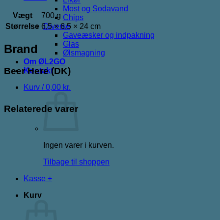
Most og Sodavand
Vægt
700 g
Chips
Størrelse
6,5 × 6,5 × 24 cm
Diverse
Gaveæsker og indpakning
Glas
Brand
Ølsmagning
Om ØL2GO
Beer Here (DK)
Kontakt
Kurv /
0,00
kr.
Relaterede varer
Ingen varer i kurven.
Tilbage til shoppen
Kasse
+
Kurv