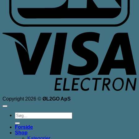
V
E
Copyright 2026 ©
ØL2GO ApS
Søg
efter:
Forside
Shop
Kategorier