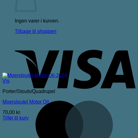
Ingen varer i kurven.
Tilbage til shoppen
V
Vis
Porter/Stouts/Quadrupel
Moersleutel Motor Oil
M
70,00
kr.
Tilføj til kurv