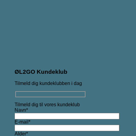
ØL2GO Kundeklub
Tilmeld dig kundeklubben i dag
Tilmeld dig til vores kundeklub
Navn*
E-mail*
Alder*