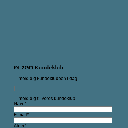
ØL2GO Kundeklub
Tilmeld dig kundeklubben i dag
Tilmeld dig til vores kundeklub
Navn*
E-mail*
Alder*