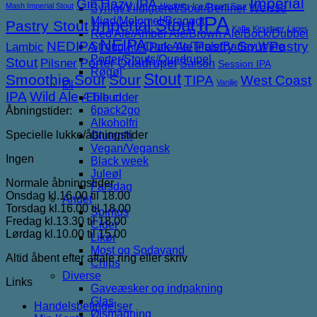
Imperial
Gin
Hazy IPA
Mash Imperial Stout
Hindbær
Ice Cream Sour
Syrligt/Vildtgæret/Sour/Berliner Weisse
IPA
Mjød/Melomel/Braggot
Imperial Stout
Pastry Stout
Kaffe
Kirsebær
Lager
Red Ale/Amber Ale/Brown Ale/Bock/Dubbel
NEIPA
NEDIPA
Pastry Sour
Pastry
Lambic
Strong Ale/Dark Ale/Triple/Barley Wine
Pale Ale
Porter/Stouts/Quadrupel
Stout
Porter
Quadrupel
Pilsner
Saison
Session IPA
Røgøl
Stout
Smoothie Sour
Sour
TIPA
West Coast
Vanilje
Øl
IPA
Wild Ale
Æble cider
Tilbud
6pack2go
Åbningstider:
Alkoholfri
Specielle lukke/åbningstider
Glutenfri
Vegan/Vegansk
Ingen
Black week
Juleøl
Normale åbningstider
Farsdag
Onsdag kl.16.00 til 18.00
Andet
Torsdag kl.16.00 til 18.00
Spiritus
Fredag kl.13.30 til 18.00
Cider
Lørdag kl.10.00 til 15.00
Likør
Most og Sodavand
Altid åbent efter aftale ring eller skriv
Chips
Diverse
Links
Gaveæsker og indpakning
Glas
Handelsbetingelser
Ølsmagning