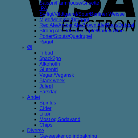
Saison/Farmhouse/Grisette
IPA
Syrligt/Vildtgæret/Sour/Berliner Weisse
Mjød/Melomel/Braggot
Red Ale/Amber Ale/Brown Ale/Bock/Dubbel
Strong Ale/Dark Ale/Triple/Barley Wine
Porter/Stouts/Quadrupel
Røgøl
Øl
Tilbud
6pack2go
Alkoholfri
Glutenfri
Vegan/Vegansk
Black week
Juleøl
Farsdag
Andet
Spiritus
Cider
Likør
Most og Sodavand
Chips
Diverse
Gaveæsker og indpakning