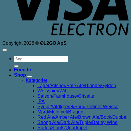
Copyright 2026 ©
ØL2GO ApS
Søg
efter:
Forside
Shop
Kategorier
Lager/Pilsner/Pale Ale/Blonde/Gylden
Weissbier/Wit
Saison/Farmhouse/Grisette
IPA
Syrligt/Vildtgæret/Sour/Berliner Weisse
Mjød/Melomel/Braggot
Red Ale/Amber Ale/Brown Ale/Bock/Dubbel
Strong Ale/Dark Ale/Triple/Barley Wine
Porter/Stouts/Quadrupel