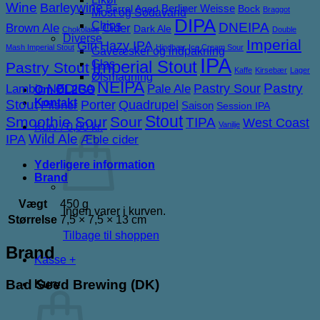
Wine
Barleywine
Berliner Weisse
Barrel Aged
Bock
Braggot
Most og Sodavand
DIPA
Chips
DNEIPA
Brown Ale
Cider
Dark Ale
Chokolade
Double
Diverse
Imperial
Gin
Hazy IPA
Mash Imperial Stout
Hindbær
Ice Cream Sour
Gaveæsker og indpakning
IPA
Imperial Stout
Glas
Pastry Stout
Kaffe
Kirsebær
Lager
Ølsmagning
NEIPA
NEDIPA
Pastry Sour
Pastry
Lambic
Pale Ale
Om ØL2GO
Kontakt
Stout
Porter
Quadrupel
Pilsner
Saison
Session IPA
Stout
Smoothie Sour
Sour
TIPA
West Coast
Vanilje
Kurv /
0,00
kr.
IPA
Wild Ale
Æble cider
Yderligere information
Brand
Vægt
450 g
Ingen varer i kurven.
Størrelse
7,5 × 7,5 × 13 cm
Tilbage til shoppen
Brand
Kasse
+
Bad Seed Brewing (DK)
Kurv