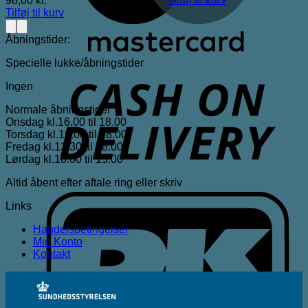
98,00
kr.
Tilføj til kurv
Åbningstider:
Specielle lukke/åbningstider
D
Ingen
Normale åbningstider
Onsdag kl.16.00 til 18.00
Torsdag kl.16.00 til 18.00
Fredag kl.13.30 til 18.00
Lørdag kl.10.00 til 15.00
Altid åbent efter aftale ring eller skriv
D
Links
Handelsbetingelser
Min Konto
Kontakt