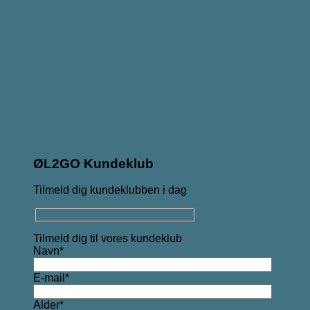
ØL2GO Kundeklub
Tilmeld dig kundeklubben i dag
Tilmeld dig til vores kundeklub
Navn*
E-mail*
Alder*