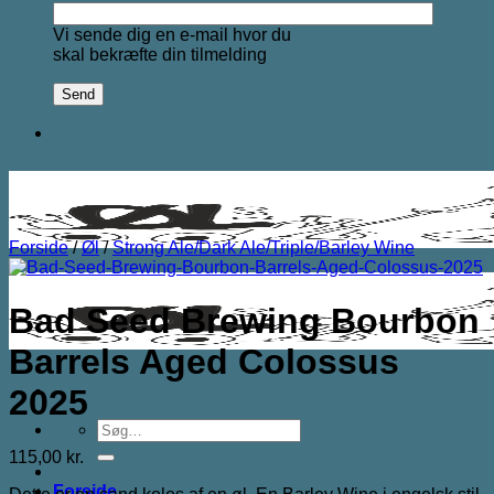
Vi sende dig en e-mail hvor du
skal bekræfte din tilmelding
Forside
/
Øl
/
Strong Ale/Dark Ale/Triple/Barley Wine
Bad Seed Brewing Bourbon
Barrels Aged Colossus
2025
Søg
efter:
115,00
kr.
Forside