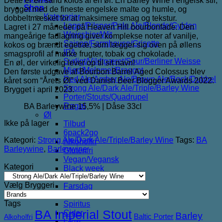
Dette er en sand kolos af en øl. En Barley Wine i engelsk stil,
Shop
brygget med de fineste engelske malte og humle, og
Kategorier
dobbeltmæsket for at maksimere smag og tekstur.
Lager/Pilsner/Pale Ale/Blonde/Gylden
Lagret i 27 måneder på Heaven Hill bourbonfade. Den
Weissbier/Wit
mangeårige fadlagring giver komplekse noter af vanilje,
Saison/Farmhouse/Grisette
kokos og brændt egetræ, som lægger sig oven på øllens
IPA
smagsprofil af mørke frugter, tobak og chokolade.
Syrligt/Vildtgæret/Sour/Berliner Weisse
En øl, der virkelig lever op til sit navn!
Mjød/Melomel/Braggot
Den første udgave af Bourbon Barrel Aged Colossus blev
Red Ale/Amber Ale/Brown Ale/Bock/Dubbel
kåret som “Årets Øl” ved Danish Beer Blogger Awards 2022.
Strong Ale/Dark Ale/Triple/Barley Wine
Brygget i april 2023.
Porter/Stouts/Quadrupel
Røgøl
BA Barleywine 15,5% | Dåse 33cl
Øl
Ikke på lager
Tilbud
6pack2go
Kategori:
Strong Ale/Dark Ale/Triple/Barley Wine
Tags:
BA
Alkoholfri
Barleywine
,
Barleywine
Glutenfri
Vegan/Vegansk
Kategori
Black week
Juleøl
Vælg Bryggeri
Farsdag
Andet
Tags
Spiritus
BA Imperial Stout
Cider
Barley
Baltic Porter
Alkoholfri
Likør