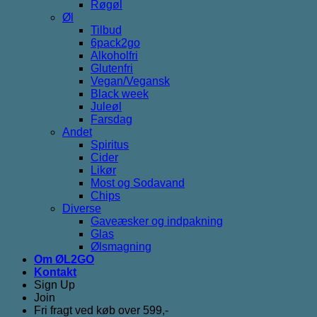
Røgøl
Øl
Tilbud
6pack2go
Alkoholfri
Glutenfri
Vegan/Vegansk
Black week
Juleøl
Farsdag
Andet
Spiritus
Cider
Likør
Most og Sodavand
Chips
Diverse
Gaveæsker og indpakning
Glas
Ølsmagning
Om ØL2GO
Kontakt
Sign Up
Join
Fri fragt ved køb over 599,-