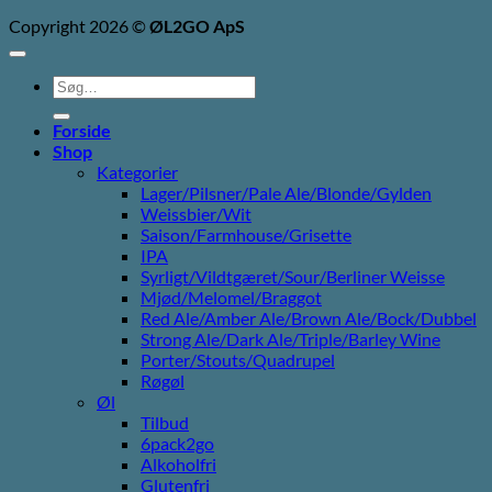
Copyright 2026 ©
ØL2GO ApS
Søg
efter:
Forside
Shop
Kategorier
Lager/Pilsner/Pale Ale/Blonde/Gylden
Weissbier/Wit
Saison/Farmhouse/Grisette
IPA
Syrligt/Vildtgæret/Sour/Berliner Weisse
Mjød/Melomel/Braggot
Red Ale/Amber Ale/Brown Ale/Bock/Dubbel
Strong Ale/Dark Ale/Triple/Barley Wine
Porter/Stouts/Quadrupel
Røgøl
Øl
Tilbud
6pack2go
Alkoholfri
Glutenfri