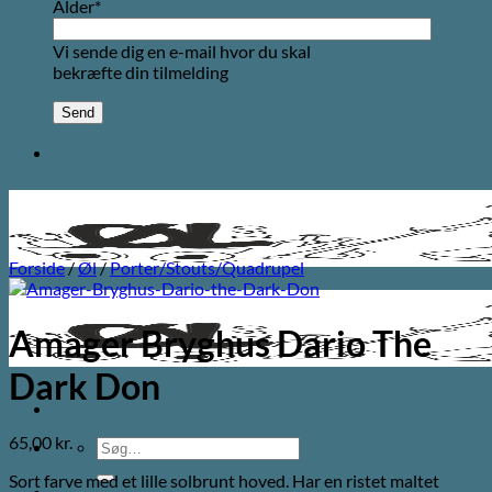
Alder*
Vi sende dig en e-mail hvor du skal
bekræfte din tilmelding
Forside
/
Øl
/
Porter/Stouts/Quadrupel
Amager Bryghus Dario The
Dark Don
65,00
kr.
Søg
efter:
Sort farve med et lille solbrunt hoved. Har en ristet maltet