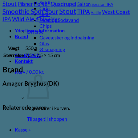
Spiritus
Stout
Porter
Quadrupel
Pilsner
Saison
Session IPA
Cider
Stout
Sour
Smoothie Sour
TIPA
West Coast
Vanilje
Likør
Wild Ale
IPA
Æble cider
Most og Sodavand
Chips
Yderligere information
Diverse
Brand
Gaveæsker og indpakning
Glas
Vægt
550 g
Ølsmagning
Størrelse
7,5 × 7,5 × 15 cm
Om ØL2GO
Kontakt
Brand
Kurv /
0,00
kr.
Amager Bryghus (DK)
Relaterede varer
Ingen varer i kurven.
Tilbage til shoppen
Kasse
+