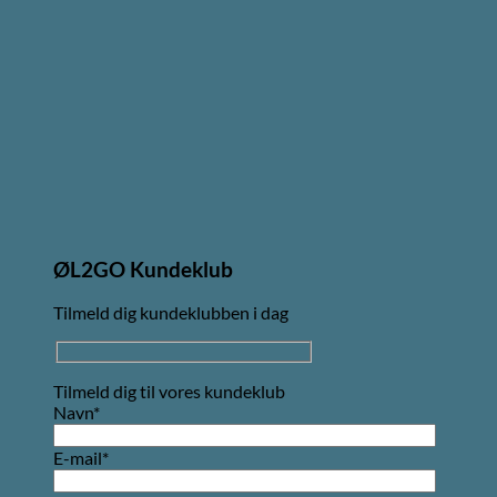
ØL2GO Kundeklub
Tilmeld dig kundeklubben i dag
Tilmeld dig til vores kundeklub
Navn*
E-mail*