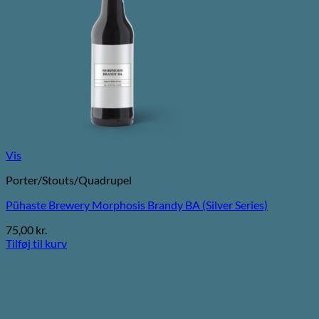
Vis
Porter/Stouts/Quadrupel
Pühaste Brewery Morphosis Brandy BA (Silver Series)
75,00
kr.
Tilføj til kurv