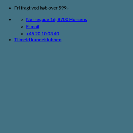
Fortsæt
Fri fragt ved køb over 599,-
til
indhold
Nørregade 16, 8700 Horsens
E-mail
+45 20 10 03 40
Tilmeld kundeklubben