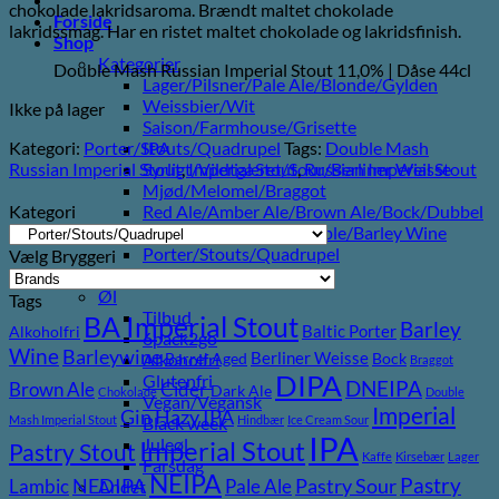
chokolade lakridsaroma. Brændt maltet chokolade
Forside
lakridssmag. Har en ristet maltet chokolade og lakridsfinish.
Shop
Kategorier
Double Mash Russian Imperial Stout 11,0% | Dåse 44cl
Lager/Pilsner/Pale Ale/Blonde/Gylden
Weissbier/Wit
Ikke på lager
Saison/Farmhouse/Grisette
Kategori:
Porter/Stouts/Quadrupel
Tags:
Double Mash
IPA
Russian Imperial Stout
,
Imperial Stout
,
Russian Imperial Stout
Syrligt/Vildtgæret/Sour/Berliner Weisse
Mjød/Melomel/Braggot
Kategori
Red Ale/Amber Ale/Brown Ale/Bock/Dubbel
Strong Ale/Dark Ale/Triple/Barley Wine
Porter/Stouts/Quadrupel
Vælg Bryggeri
Røgøl
Øl
Tags
Tilbud
BA Imperial Stout
Barley
Baltic Porter
Alkoholfri
6pack2go
Wine
Barleywine
Berliner Weisse
Alkoholfri
Barrel Aged
Bock
Braggot
DIPA
Glutenfri
DNEIPA
Brown Ale
Cider
Dark Ale
Chokolade
Double
Vegan/Vegansk
Imperial
Gin
Hazy IPA
Mash Imperial Stout
Hindbær
Ice Cream Sour
Black week
IPA
Juleøl
Imperial Stout
Pastry Stout
Kaffe
Kirsebær
Lager
Farsdag
NEIPA
Pastry
NEDIPA
Pastry Sour
Lambic
Pale Ale
Andet