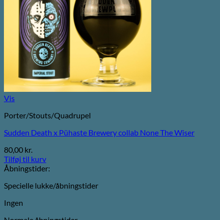
Vis
Porter/Stouts/Quadrupel
Sudden Death x Pühaste Brewery collab None The Wiser
80,00
kr.
Tilføj til kurv
Åbningstider:
Specielle lukke/åbningstider
Ingen
Normale åbningstider