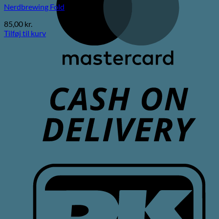
Nerdbrewing Fold
85,00
kr.
Tilføj til kurv
C
D
D