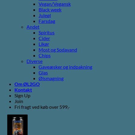
Vegan/Vegansk
Black week
Juleøl
Farsdag
Andet
Spiritus
Cider
Likør
Most og Sodavand
Chips
Diverse
Gaveæsker og indpakning
Glas
Ølsmagning
Om ØL2GO
Kontakt
Sign Up
Join
Fri fragt ved køb over 599,-