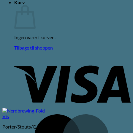
Kurv
Ingen varer i kurven.
Tilbage til shoppen
V
Vis
M
Porter/Stouts/Quadrupel