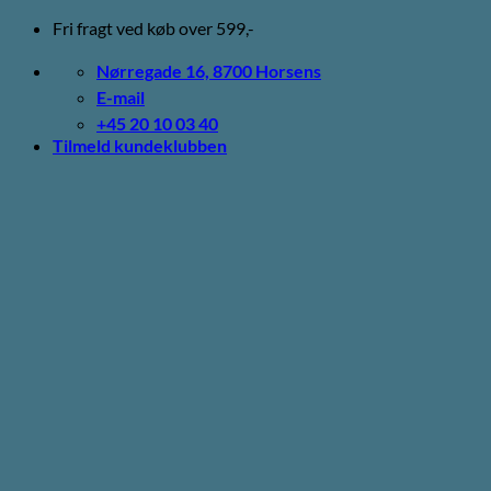
Fortsæt
Fri fragt ved køb over 599,-
til
indhold
Nørregade 16, 8700 Horsens
E-mail
+45 20 10 03 40
Tilmeld kundeklubben