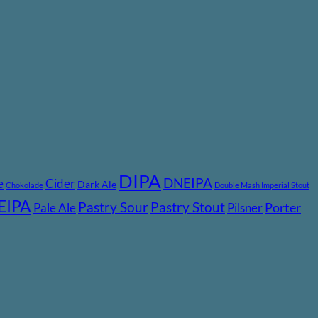
DIPA
DNEIPA
e
Cider
Dark Ale
Chokolade
Double Mash Imperial Stout
EIPA
Pastry Stout
Pastry Sour
Pale Ale
Pilsner
Porter