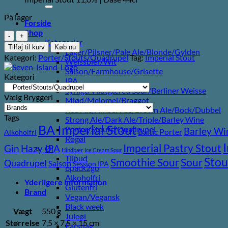
efter:
På lager
Forside
Shop
Seven
Kategorier
Island
Tilføj til kurv
Køb nu
Lager/Pilsner/Pale Ale/Blonde/Gylden
Dark
Kategori:
Porter/Stouts/Quadrupel
Tag:
Imperial Stout
Weissbier/Wit
Ages
Saison/Farmhouse/Grisette
Light
Kategori
IPA
Devourer
Syrligt/Vildtgæret/Sour/Berliner Weisse
antal
Vælg Bryggeri
Mjød/Melomel/Braggot
Red Ale/Amber Ale/Brown Ale/Bock/Dubbel
Tags
Strong Ale/Dark Ale/Triple/Barley Wine
BA Imperial Stout
Porter/Stouts/Quadrupel
Barley Wi
Baltic Porter
Alkoholfri
Røgøl
Imperial Pastry Stout
Gin
Hazy IPA
Øl
Hindbær
Ice Cream Sour
Tilbud
Stou
Sour
Smoothie Sour
Quadrupel
Saison
Session IPA
6pack2go
Alkoholfri
Yderligere information
Glutenfri
Brand
Vegan/Vegansk
Black week
Vægt
550 g
Juleøl
Størrelse
7,5 × 7,5 × 15 cm
Farsdag