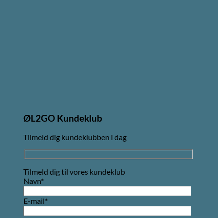
ØL2GO Kundeklub
Tilmeld dig kundeklubben i dag
Tilmeld dig til vores kundeklub
Navn*
E-mail*