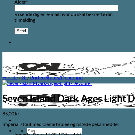
Alder*
Vi sende dig en e-mail hvor du skal bekræfte din
tilmelding
Forside
/
Øl
/
Porter/Stouts/Quadrupel
Seven Island Dark Ages Light 
85,00
kr.
Imperial stout med crème brûlée og ristede pekannødder
Søg
Imperial Stout 11,0% | Dåse 44cl