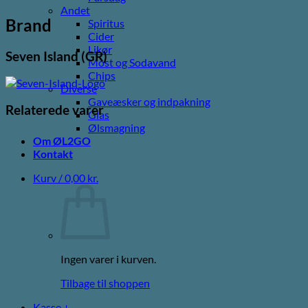
Andet
Brand
Spiritus
Cider
Likør
Seven Island (GR)
Most og Sodavand
Chips
Diverse
Gaveæsker og indpakning
Relaterede varer
Glas
Ølsmagning
Om ØL2GO
Kontakt
Kurv /
0,00
kr.
Ingen varer i kurven.
Tilbage til shoppen
Kasse
+