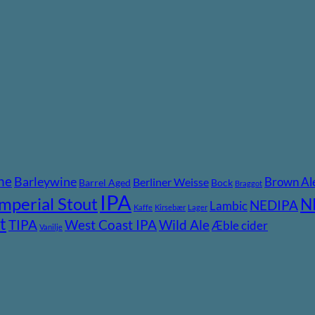
ne
Barleywine
Brown Al
Berliner Weisse
Barrel Aged
Bock
Braggot
IPA
Imperial Stout
N
NEDIPA
Lambic
Kaffe
Kirsebær
Lager
t
TIPA
Wild Ale
West Coast IPA
Æble cider
Vanilje