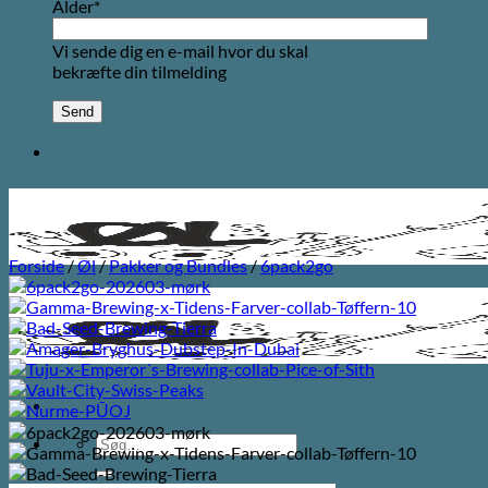
Alder*
Vi sende dig en e-mail hvor du skal
bekræfte din tilmelding
Forside
/
Øl
/
Pakker og Bundles
/
6pack2go
Søg
efter: