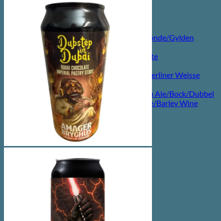
Forside
Shop
Kategorier
Lager/Pilsner/Pale Ale/Blonde/Gylden
Weissbier/Wit
Saison/Farmhouse/Grisette
IPA
Syrligt/Vildtgæret/Sour/Berliner Weisse
Mjød/Melomel/Braggot
Red Ale/Amber Ale/Brown Ale/Bock/Dubbel
Strong Ale/Dark Ale/Triple/Barley Wine
Porter/Stouts/Quadrupel
Røgøl
Øl
Tilbud
6pack2go
Alkoholfri
Glutenfri
Vegan/Vegansk
Black week
Juleøl
Farsdag
Andet