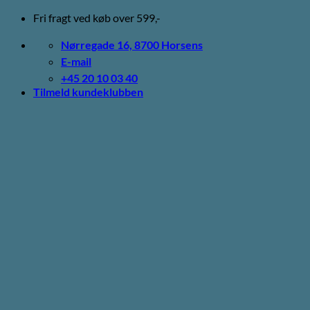
Fortsæt
Fri fragt ved køb over 599,-
til
indhold
Nørregade 16, 8700 Horsens
E-mail
+45 20 10 03 40
Tilmeld kundeklubben