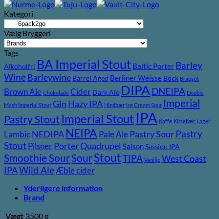
Kategori
Vælg Bryggeri
Tags
BA Imperial Stout
Barley
Baltic Porter
Alkoholfri
Wine
Barleywine
Berliner Weisse
Barrel Aged
Bock
Braggot
DIPA
DNEIPA
Brown Ale
Cider
Dark Ale
Chokolade
Double
Imperial
Gin
Hazy IPA
Mash Imperial Stout
Hindbær
Ice Cream Sour
IPA
Imperial Stout
Pastry Stout
Kaffe
Kirsebær
Lager
NEIPA
Pastry
NEDIPA
Pastry Sour
Lambic
Pale Ale
Stout
Porter
Quadrupel
Pilsner
Saison
Session IPA
Stout
Sour
Smoothie Sour
TIPA
West Coast
Vanilje
Wild Ale
IPA
Æble cider
Yderligere information
Brand
Vægt
3500 g