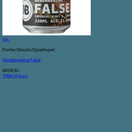
Vis
Porter/Stouts/Quadrupel
Nerdbrewing False
60,00
kr.
Tilføj til kurv