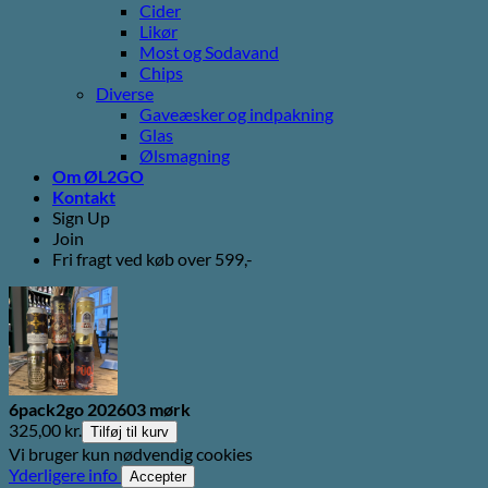
Cider
Likør
Most og Sodavand
Chips
Diverse
Gaveæsker og indpakning
Glas
Ølsmagning
Om ØL2GO
Kontakt
Sign Up
Join
Fri fragt ved køb over 599,-
6pack2go 202603 mørk
325,00
kr.
Tilføj til kurv
Vi bruger kun nødvendig cookies
Yderligere info
Accepter