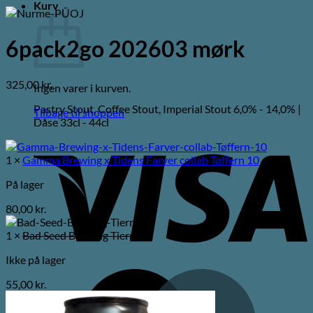
Kurv
6pack2go 202603 mørk
325,00
kr.
Ingen varer i kurven.
Pastry Stout, Coffee Stout, Imperial Stout 6,0% - 14,0% |
Tilbage til shoppen
Dåse 33cl - 44cl
V
1 ×
Gamma Brewing x Tidens Farver collab Tøffern 10
På lager
80,00
kr.
1 ×
Bad Seed Brewing Tierra
Ikke på lager
M
55,00
kr.