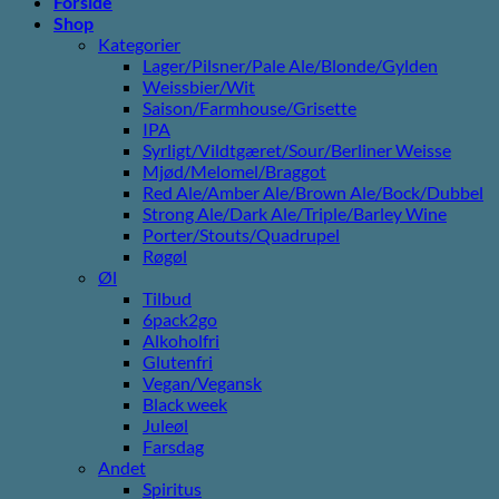
Forside
Shop
Kategorier
Lager/Pilsner/Pale Ale/Blonde/Gylden
Weissbier/Wit
Saison/Farmhouse/Grisette
IPA
Syrligt/Vildtgæret/Sour/Berliner Weisse
Mjød/Melomel/Braggot
Red Ale/Amber Ale/Brown Ale/Bock/Dubbel
Strong Ale/Dark Ale/Triple/Barley Wine
Porter/Stouts/Quadrupel
Røgøl
Øl
Tilbud
6pack2go
Alkoholfri
Glutenfri
Vegan/Vegansk
Black week
Juleøl
Farsdag
Andet
Spiritus