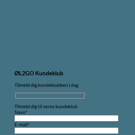
ØL2GO Kundeklub
Tilmeld dig kundeklubben i dag
Tilmeld dig til vores kundeklub
Navn*
E-mail*