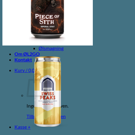
Spiritus
Cider
Likør
Most og Sodavand
Chips
Diverse
Gaveæsker og indpakning
Glas
Ølsmagning
Om ØL2GO
Kontakt
Kurv /
0,00
kr.
Ingen varer i kurven.
Tilbage til shoppen
Kasse
+