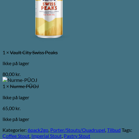
1 ×
Vault City Swiss Peaks
Ikke på lager
80,00
kr.
1 ×
Nurme PŪOJ
Ikke på lager
65,00
kr.
Ikke på lager
Kategorier:
6pack2go
,
Porter/Stouts/Quadrupel
,
Tilbud
Tags:
Coffee Stout
,
Imperial Stout
,
Pastry Stout