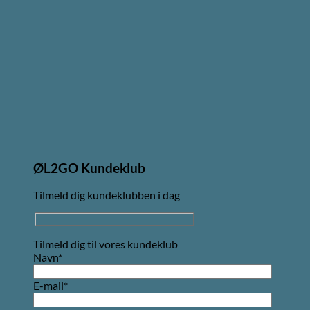
ØL2GO Kundeklub
Tilmeld dig kundeklubben i dag
Tilmeld dig til vores kundeklub
Navn*
E-mail*