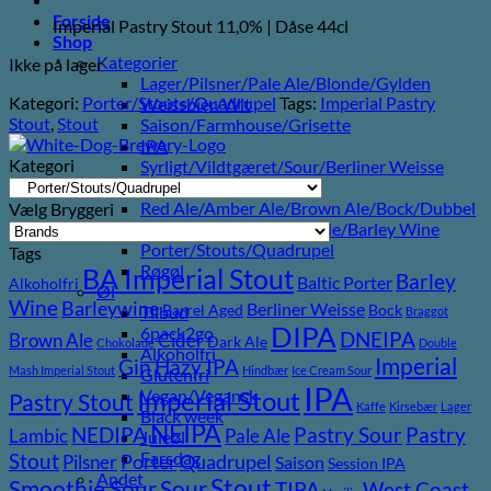
Forside
Imperial Pastry Stout 11,0% | Dåse 44cl
Shop
Kategorier
Ikke på lager
Lager/Pilsner/Pale Ale/Blonde/Gylden
Kategori:
Porter/Stouts/Quadrupel
Tags:
Imperial Pastry
Weissbier/Wit
Stout
,
Stout
Saison/Farmhouse/Grisette
IPA
Kategori
Syrligt/Vildtgæret/Sour/Berliner Weisse
Mjød/Melomel/Braggot
Red Ale/Amber Ale/Brown Ale/Bock/Dubbel
Vælg Bryggeri
Strong Ale/Dark Ale/Triple/Barley Wine
Porter/Stouts/Quadrupel
Tags
Røgøl
BA Imperial Stout
Barley
Baltic Porter
Alkoholfri
Øl
Wine
Barleywine
Berliner Weisse
Barrel Aged
Bock
Tilbud
Braggot
DIPA
6pack2go
DNEIPA
Brown Ale
Cider
Dark Ale
Chokolade
Double
Alkoholfri
Imperial
Gin
Hazy IPA
Mash Imperial Stout
Hindbær
Ice Cream Sour
Glutenfri
IPA
Imperial Stout
Vegan/Vegansk
Pastry Stout
Kaffe
Kirsebær
Lager
Black week
NEIPA
Pastry
NEDIPA
Pastry Sour
Lambic
Pale Ale
Juleøl
Farsdag
Stout
Pilsner
Porter
Quadrupel
Saison
Session IPA
Andet
Stout
Sour
Smoothie Sour
TIPA
West Coast