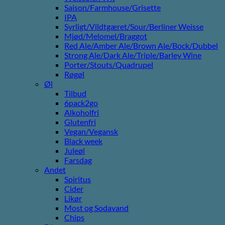
Saison/Farmhouse/Grisette
IPA
Syrligt/Vildtgæret/Sour/Berliner Weisse
Mjød/Melomel/Braggot
Red Ale/Amber Ale/Brown Ale/Bock/Dubbel
Strong Ale/Dark Ale/Triple/Barley Wine
Porter/Stouts/Quadrupel
Røgøl
Øl
Tilbud
6pack2go
Alkoholfri
Glutenfri
Vegan/Vegansk
Black week
Juleøl
Farsdag
Andet
Spiritus
Cider
Likør
Most og Sodavand
Chips