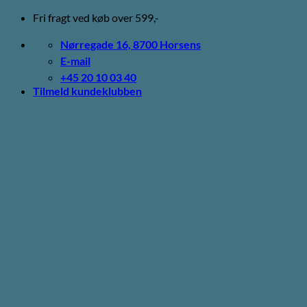
Fortsæt
Fri fragt ved køb over 599,-
til
indhold
Nørregade 16, 8700 Horsens
E-mail
+45 20 10 03 40
Tilmeld kundeklubben