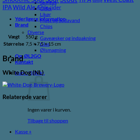
Vanilje
Spiritus
Wild Ale
IPA
Æble cider
Cider
Likør
Yderligere information
Most og Sodavand
Brand
Chips
Diverse
Vægt
550 g
Gaveæsker og indpakning
Størrelse
7,5 × 7,5 × 15 cm
Glas
Ølsmagning
Om ØL2GO
Brand
Kontakt
White Dog (NL)
Kurv /
0,00
kr.
Relaterede varer
Ingen varer i kurven.
Tilbage til shoppen
Kasse
+