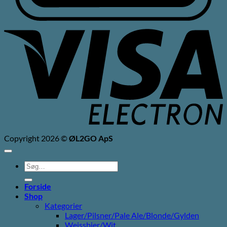
V
E
Copyright 2026 ©
ØL2GO ApS
Søg
efter:
Forside
Shop
Kategorier
Lager/Pilsner/Pale Ale/Blonde/Gylden
Weissbier/Wit