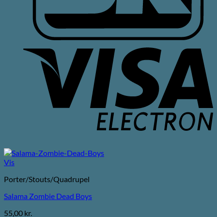
V
E
Vis
Porter/Stouts/Quadrupel
Salama Zombie Dead Boys
55,00
kr.