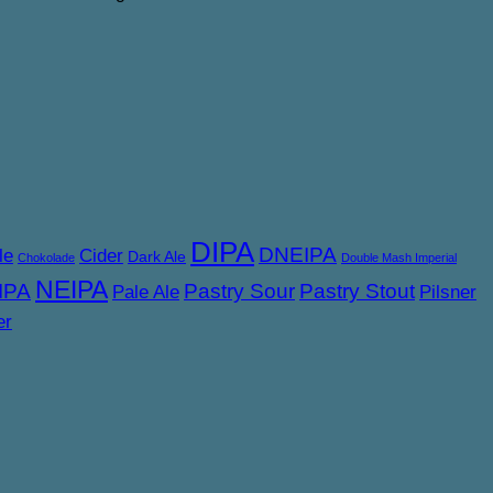
DIPA
DNEIPA
le
Cider
Dark Ale
Chokolade
Double Mash Imperial
NEIPA
IPA
Pastry Sour
Pastry Stout
Pale Ale
Pilsner
er