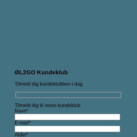
ØL2GO Kundeklub
Tilmeld dig kundeklubben i dag
Tilmeld dig til vores kundeklub
Navn*
E-mail*
Alder*