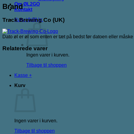
Om ØL2GO
Brand
Kontakt
Track Brewing Co (UK)
Kurv /
0,00
kr.
Dato øl er øl som enten er tæt på bedst før datoen eller måsk
Relaterede varer
Ingen varer i kurven.
Tilbage til shoppen
Kasse
+
Kurv
Ingen varer i kurven.
Tilbage til shoppen