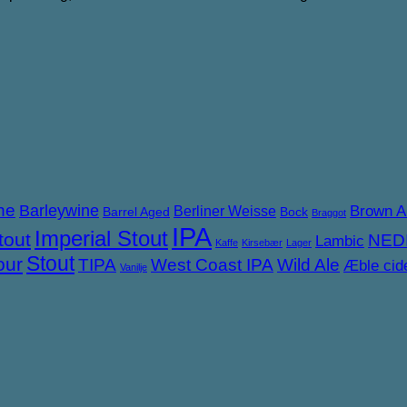
ne
Barleywine
Brown A
Berliner Weisse
Barrel Aged
Bock
Braggot
IPA
Imperial Stout
tout
NED
Lambic
Kaffe
Kirsebær
Lager
Stout
our
TIPA
West Coast IPA
Wild Ale
Æble cid
Vanilje