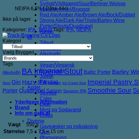
Syrligt/Vildtgæret/Sour/Berliner Weisse
66,00 kr..
30,00 kr..
NEIPA 6,5% | Dåse 44cl
Mjød/Melomel/Braggot
Red Ale/Amber Ale/Brown Ale/Bock/Dubbel
Ikke på lager
Strong Ale/Dark Ale/Triple/Barley Wine
Porter/Stouts/Quadrupel
Kategorier:
IPA
,
Tilbud
Tags:
IPA
,
NEIPA
Røgøl
Øl
Kategori
Tilbud
6pack2go
Vælg Bryggeri
Alkoholfri
Glutenfri
Tags
Vegan/Vegansk
BA Imperial Stout
Black week
Barley Wi
Baltic Porter
Alkoholfri
Juleøl
Imperial Pastry S
Gin
Hazy IPA
Farsdag
Stout
Hindbær
Ice Cream Sour
Andet
Smoothie Sour
S
Porter
Quadrupel
Saison
Session IPA
Spiritus
Cider
Yderligere information
Likør
Brand
Most og Sodavand
Info om dato øl
Chips
Diverse
Vægt
550 g
Gaveæsker og indpakning
Størrelse
7,5 × 7,5 × 15 cm
Glas
Ølsmagning