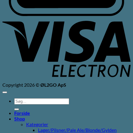
V
E
Copyright 2026 ©
ØL2GO ApS
Søg
efter:
Forside
Shop
Kategorier
Lager/Pilsner/Pale Ale/Blonde/Gylden