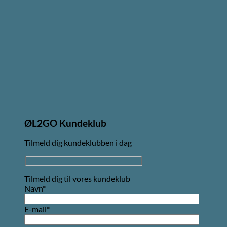
ØL2GO Kundeklub
Tilmeld dig kundeklubben i dag
Tilmeld dig til vores kundeklub
Navn*
E-mail*