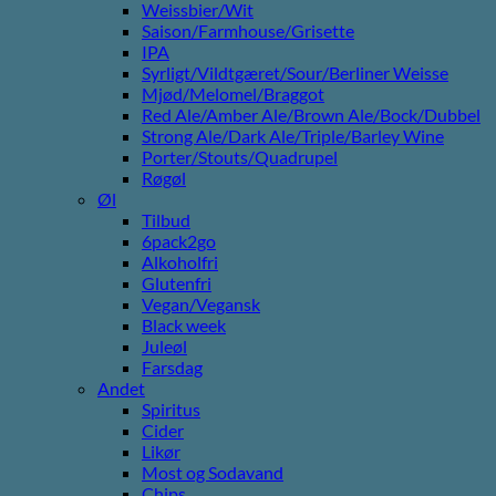
Weissbier/Wit
Saison/Farmhouse/Grisette
IPA
Syrligt/Vildtgæret/Sour/Berliner Weisse
Mjød/Melomel/Braggot
Red Ale/Amber Ale/Brown Ale/Bock/Dubbel
Strong Ale/Dark Ale/Triple/Barley Wine
Porter/Stouts/Quadrupel
Røgøl
Øl
Tilbud
6pack2go
Alkoholfri
Glutenfri
Vegan/Vegansk
Black week
Juleøl
Farsdag
Andet
Spiritus
Cider
Likør
Most og Sodavand
Chips