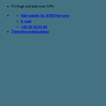
Fortsæt
Fri fragt ved køb over 599,-
til
indhold
Nørregade 16, 8700 Horsens
E-mail
+45 20 10 03 40
Tilmeld kundeklubben