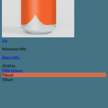
Vis
Weissbier/Wit
Åben Nifty
35,00
kr.
Tilføj til kurv
Tilbud!
Tilbud