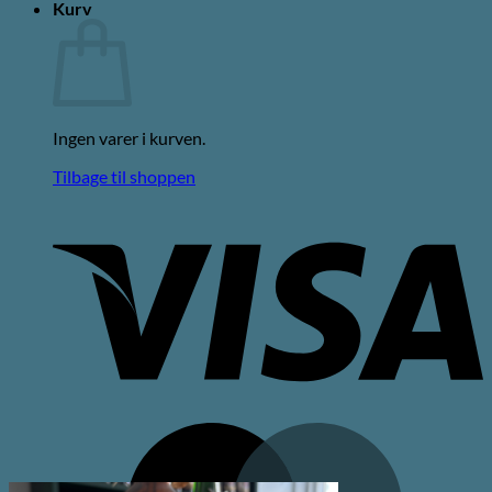
Kurv
Ingen varer i kurven.
Tilbage til shoppen
V
M