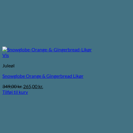
Vis
Juleøl
Snowglobe Orange & Gingerbread Likør
Den
Den
349,00
kr.
265,00
kr.
oprindelige
aktuelle
Tilføj til kurv
pris
pris
var:
er:
349,00 kr..
265,00 kr..