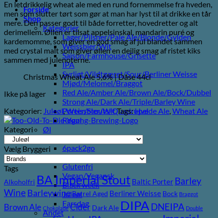
En letdrikkelig wheat ale med en rund fornemmelse fra hveden,
pris
pris
Forside
men som slutter tørt som gør at man har lyst til at drikke en tår
var:
er:
Shop
mere. Den passer godt til både forretter, hovedretter og alt
55,00 kr..
40,00 kr..
Kategorier
derimellem. Øllen er tilsat appelsinskal, mandarin puré og
Lager/Pilsner/Pale Ale/Blonde/Gylden
kardemomme, som giver en god smag af jul blandet sammen
Weissbier/Wit
med crystal malt som giver øllen en dejlig smag af ristet kiks
Saison/Farmhouse/Grisette
sammen med julenoterne.
IPA
Syrligt/Vildtgæret/Sour/Berliner Weisse
Christmas Wheat Ale 5,6% | Dåse 44cl
Mjød/Melomel/Braggot
Red Ale/Amber Ale/Brown Ale/Bock/Dubbel
Ikke på lager
Strong Ale/Dark Ale/Triple/Barley Wine
Kategorier:
Juleøl
,
Weissbier/Wit
Tags:
Hvede Ale
,
Wheat Ale
Porter/Stouts/Quadrupel
Røgøl
Kategori
Øl
Tilbud
6pack2go
Vælg Bryggeri
Alkoholfri
Glutenfri
Tags
Vegan/Vegansk
BA Imperial Stout
Barley
Baltic Porter
Alkoholfri
Black week
Wine
Barleywine
Berliner Weisse
Juleøl
Barrel Aged
Bock
Braggot
DIPA
Farsdag
DNEIPA
Brown Ale
Cider
Dark Ale
Chokolade
Double
Andet