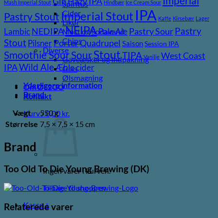
Imperial
Gin
Hazy IPA
Mash Imperial Stout
Hindbær
Ice Cream Sour
Spiritus
IPA
Cider
Imperial Stout
Pastry Stout
Kaffe
Kirsebær
Lager
Likør
NEIPA
Pastry
NEDIPA
Pastry Sour
Lambic
Pale Ale
Most og Sodavand
Chips
Stout
Porter
Quadrupel
Pilsner
Saison
Session IPA
Diverse
Stout
Sour
Smoothie Sour
TIPA
West Coast
Vanilje
Gaveæsker og indpakning
Wild Ale
IPA
Æble cider
Glas
Ølsmagning
Yderligere information
Om ØL2GO
Brand
Kontakt
Vægt
550 g
Kurv /
0,00
kr.
Størrelse
7,5 × 7,5 × 15 cm
Brand
Too Old To Die Young Brewing (DK)
Ingen varer i kurven.
Tilbage til shoppen
Kasse
+
Relaterede varer