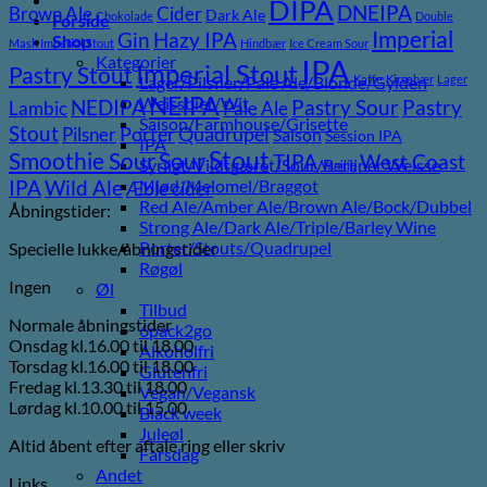
DIPA
DNEIPA
Brown Ale
Cider
Dark Ale
Chokolade
Double
Forside
Imperial
Gin
Hazy IPA
Shop
Mash Imperial Stout
Hindbær
Ice Cream Sour
Kategorier
IPA
Imperial Stout
Pastry Stout
Lager/Pilsner/Pale Ale/Blonde/Gylden
Kaffe
Kirsebær
Lager
NEIPA
Weissbier/Wit
Pastry
NEDIPA
Pastry Sour
Lambic
Pale Ale
Saison/Farmhouse/Grisette
Stout
Pilsner
Porter
Quadrupel
Saison
Session IPA
IPA
Stout
Sour
Smoothie Sour
TIPA
West Coast
Syrligt/Vildtgæret/Sour/Berliner Weisse
Vanilje
Wild Ale
Mjød/Melomel/Braggot
IPA
Æble cider
Red Ale/Amber Ale/Brown Ale/Bock/Dubbel
Åbningstider:
Strong Ale/Dark Ale/Triple/Barley Wine
Porter/Stouts/Quadrupel
Specielle lukke/åbningstider
Røgøl
Ingen
Øl
Tilbud
Normale åbningstider
6pack2go
Onsdag kl.16.00 til 18.00
Alkoholfri
Torsdag kl.16.00 til 18.00
Glutenfri
Fredag kl.13.30 til 18.00
Vegan/Vegansk
Lørdag kl.10.00 til 15.00
Black week
Juleøl
Altid åbent efter aftale ring eller skriv
Farsdag
Andet
Links