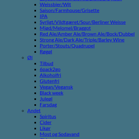
Weissbier/Wit
Saison/Farmhouse/Grisette
IPA
Syrligt/Vildtgæret/Sour/Berliner Weisse
Mjød/Melomel/Braggot
Red Ale/Amber Ale/Brown Ale/Bock/Dubbel
Strong Ale/Dark Ale/Triple/Barley Wine
Porter/Stouts/Quadrupel
Røgøl
Øl
Tilbud
6pack2go
Alkoholfri
Glutenfri
Vegan/Vegansk
Black week
Juleøl
Farsdag
Andet
Spiritus
Cider
Likør
Most og Sodavand