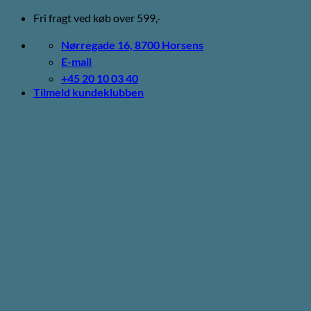
Fortsæt
Fri fragt ved køb over 599,-
til
indhold
Nørregade 16, 8700 Horsens
E-mail
+45 20 10 03 40
Tilmeld kundeklubben