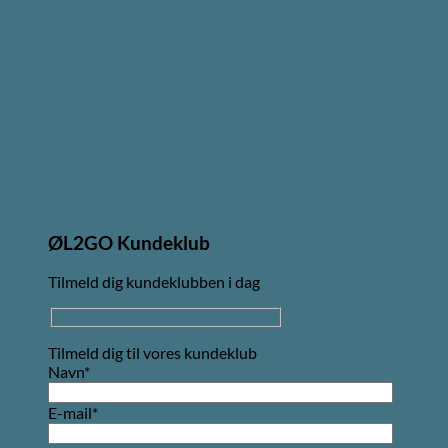
ØL2GO Kundeklub
Tilmeld dig kundeklubben i dag
Tilmeld dig til vores kundeklub
Navn*
E-mail*