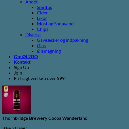
Andet
Spiritus
Cider
Likør
Most og Sodavand
Chips
Diverse
Gaveæsker og indpakning
Glas
Ølsmagning
Om ØL2GO
Kontakt
Sign Up
Join
Fri fragt ved køb over 599,-
Thornbridge Brewery Cocoa Wanderland
Ikke på lager