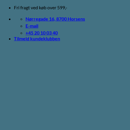
Fortsæt
Fri fragt ved køb over 599,-
til
indhold
Nørregade 16, 8700 Horsens
E-mail
+45 20 10 03 40
Tilmeld kundeklubben