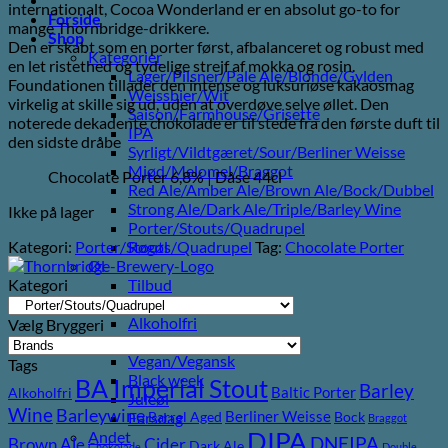
internationalt, Cocoa Wonderland er en absolut go-to for
Forside
mange Thornbridge-drikkere.
Shop
Den er skabt som en porter først, afbalanceret og robust med
Kategorier
en let ristethed og tydelige strejf af mokka og rosin.
Lager/Pilsner/Pale Ale/Blonde/Gylden
Foundationen tillader den intense og luksuriøse kakaosmag
Weissbier/Wit
virkelig at skille sig ud, uden at overdøve selve øllet. Den
Saison/Farmhouse/Grisette
noterede dekadente chokolade er til stede fra den første duft til
IPA
den sidste dråbe
Syrligt/Vildtgæret/Sour/Berliner Weisse
Mjød/Melomel/Braggot
Chocolate Porter 6,8% | Dåse 44cl
Red Ale/Amber Ale/Brown Ale/Bock/Dubbel
Strong Ale/Dark Ale/Triple/Barley Wine
Ikke på lager
Porter/Stouts/Quadrupel
Kategori:
Porter/Stouts/Quadrupel
Tag:
Chocolate Porter
Røgøl
Øl
Kategori
Tilbud
6pack2go
Alkoholfri
Vælg Bryggeri
Glutenfri
Vegan/Vegansk
Tags
Black week
BA Imperial Stout
Barley
Baltic Porter
Alkoholfri
Juleøl
Wine
Barleywine
Berliner Weisse
Farsdag
Barrel Aged
Bock
Braggot
DIPA
Andet
DNEIPA
Brown Ale
Cider
Dark Ale
Chokolade
Double