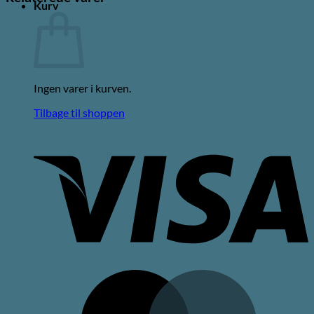
Kurv
Ingen varer i kurven.
Tilbage til shoppen
V
M