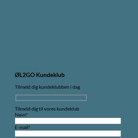
ØL2GO Kundeklub
Tilmeld dig kundeklubben i dag
Tilmeld dig til vores kundeklub
Navn*
E-mail*