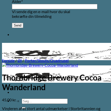
Alder*
Vi sende dig en e-mail hvor du skal
bekræfte din tilmelding
Forside
/
Øl
/
Porter/Stouts/Quadrupel
Thornbridge Brewery Cocoa
Wanderland
45,00
kr.
Søg
efter:
Vinderen af ​​et stort antal udmærkelser i Storbritannien og