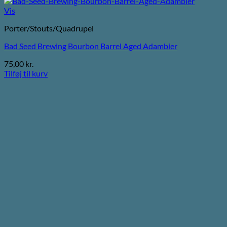
Vis
Porter/Stouts/Quadrupel
Bad Seed Brewing Bourbon Barrel Aged Adambier
75,00
kr.
Tilføj til kurv