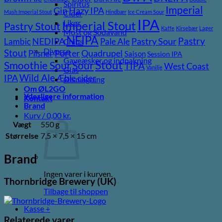
Spiritus
Imperial
Gin
Hazy IPA
Mash Imperial Stout
Hindbær
Ice Cream Sour
Cider
IPA
Likør
Imperial Stout
Pastry Stout
Kaffe
Kirsebær
Lager
Most og Sodavand
NEIPA
Pastry
NEDIPA
Pastry Sour
Lambic
Pale Ale
Chips
Diverse
Stout
Porter
Quadrupel
Pilsner
Saison
Session IPA
Gaveæsker og indpakning
Stout
Sour
Smoothie Sour
TIPA
West Coast
Vanilje
Glas
Wild Ale
IPA
Æble cider
Ølsmagning
Om ØL2GO
Yderligere information
Kontakt
Brand
Kurv /
0,00
kr.
Vægt
550 g
Størrelse
7,5 × 7,5 × 15 cm
Brand
Ingen varer i kurven.
Thornbridge Brewery (UK)
Tilbage til shoppen
Kasse
+
Relaterede varer