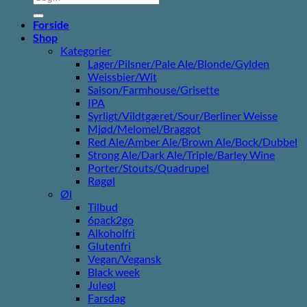
efter:
Forside
Shop
Kategorier
Lager/Pilsner/Pale Ale/Blonde/Gylden
Weissbier/Wit
Saison/Farmhouse/Grisette
IPA
Syrligt/Vildtgæret/Sour/Berliner Weisse
Mjød/Melomel/Braggot
Red Ale/Amber Ale/Brown Ale/Bock/Dubbel
Strong Ale/Dark Ale/Triple/Barley Wine
Porter/Stouts/Quadrupel
Røgøl
Øl
Tilbud
6pack2go
Alkoholfri
Glutenfri
Vegan/Vegansk
Black week
Juleøl
Farsdag