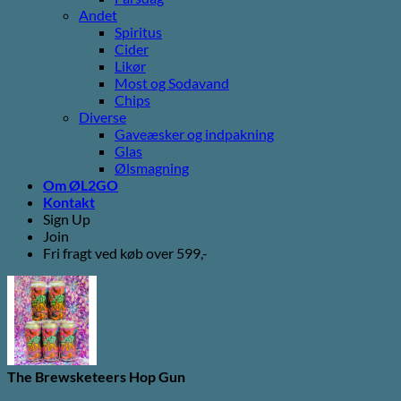
Andet
Spiritus
Cider
Likør
Most og Sodavand
Chips
Diverse
Gaveæsker og indpakning
Glas
Ølsmagning
Om ØL2GO
Kontakt
Sign Up
Join
Fri fragt ved køb over 599,-
The Brewsketeers Hop Gun