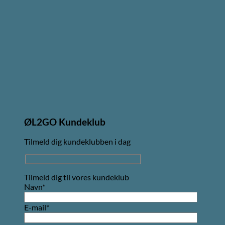
ØL2GO Kundeklub
Tilmeld dig kundeklubben i dag
Tilmeld dig til vores kundeklub
Navn*
E-mail*