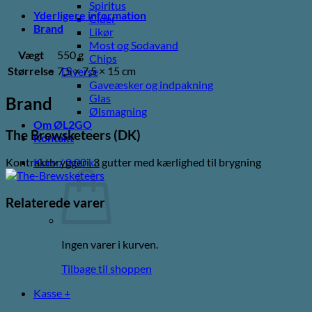
Spiritus
Yderligere information
Cider
Brand
Likør
Most og Sodavand
Vægt
550 g
Chips
Størrelse
7,5 × 7,5 × 15 cm
Diverse
Gaveæsker og indpakning
Glas
Brand
Ølsmagning
Om ØL2GO
The Brewsketeers (DK)
Kontakt
Kurv /
0,00
kr.
Kontraktbryggeri, 3 gutter med kærlighed til brygning
Relaterede varer
Ingen varer i kurven.
Tilbage til shoppen
Kasse
+