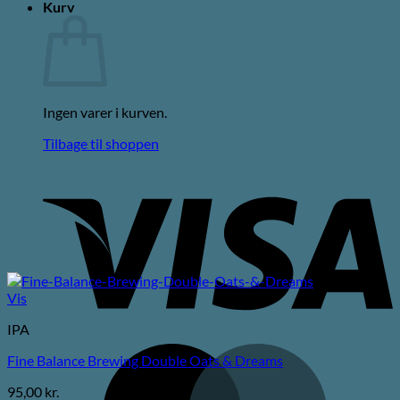
Kurv
Ingen varer i kurven.
Tilbage til shoppen
V
Vis
IPA
M
Fine Balance Brewing Double Oats & Dreams
95,00
kr.