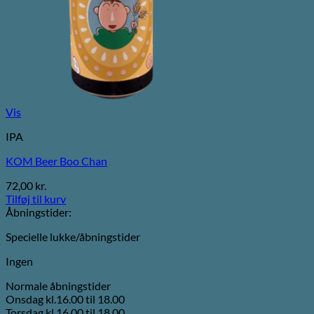
Vis
IPA
KOM Beer Boo Chan
72,00
kr.
Tilføj til kurv
Åbningstider:
Specielle lukke/åbningstider
Ingen
Normale åbningstider
Onsdag kl.16.00 til 18.00
Torsdag kl.16.00 til 18.00