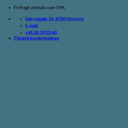
Fortsæt
Fri fragt ved køb over 599,-
til
indhold
Nørregade 16, 8700 Horsens
E-mail
+45 20 10 03 40
Tilmeld kundeklubben