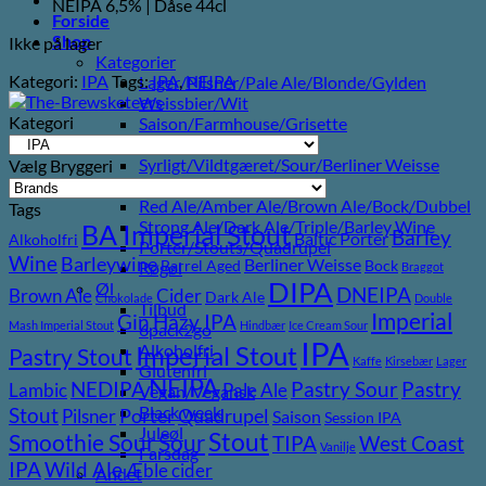
NEIPA 6,5% | Dåse 44cl
Forside
Shop
Ikke på lager
Kategorier
Kategori:
IPA
Tags:
IPA
,
NEIPA
Lager/Pilsner/Pale Ale/Blonde/Gylden
Weissbier/Wit
Kategori
Saison/Farmhouse/Grisette
IPA
Syrligt/Vildtgæret/Sour/Berliner Weisse
Vælg Bryggeri
Mjød/Melomel/Braggot
Red Ale/Amber Ale/Brown Ale/Bock/Dubbel
Tags
Strong Ale/Dark Ale/Triple/Barley Wine
BA Imperial Stout
Barley
Baltic Porter
Alkoholfri
Porter/Stouts/Quadrupel
Wine
Barleywine
Berliner Weisse
Barrel Aged
Bock
Røgøl
Braggot
DIPA
Øl
DNEIPA
Brown Ale
Cider
Dark Ale
Chokolade
Double
Tilbud
Imperial
Gin
Hazy IPA
Mash Imperial Stout
Hindbær
Ice Cream Sour
6pack2go
IPA
Imperial Stout
Alkoholfri
Pastry Stout
Kaffe
Kirsebær
Lager
Glutenfri
NEIPA
Pastry
NEDIPA
Pastry Sour
Lambic
Pale Ale
Vegan/Vegansk
Black week
Stout
Pilsner
Porter
Quadrupel
Saison
Session IPA
Juleøl
Stout
Sour
Smoothie Sour
TIPA
West Coast
Vanilje
Farsdag
Wild Ale
IPA
Æble cider
Andet