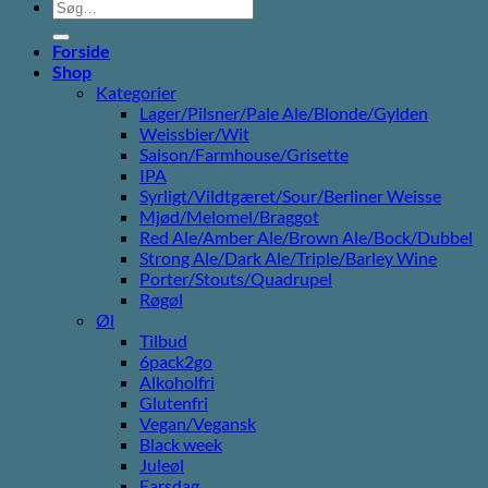
Søg
efter:
Forside
Shop
Kategorier
Lager/Pilsner/Pale Ale/Blonde/Gylden
Weissbier/Wit
Saison/Farmhouse/Grisette
IPA
Syrligt/Vildtgæret/Sour/Berliner Weisse
Mjød/Melomel/Braggot
Red Ale/Amber Ale/Brown Ale/Bock/Dubbel
Strong Ale/Dark Ale/Triple/Barley Wine
Porter/Stouts/Quadrupel
Røgøl
Øl
Tilbud
6pack2go
Alkoholfri
Glutenfri
Vegan/Vegansk
Black week
Juleøl
Farsdag