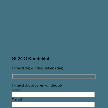
ØL2GO Kundeklub
Tilmeld dig kundeklubben i dag
Tilmeld dig til vores kundeklub
Navn*
E-mail*