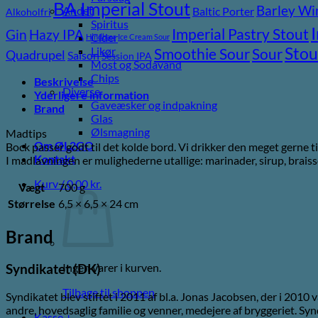
BA Imperial Stout
Barley Wi
Andet
Baltic Porter
Alkoholfri
Spiritus
Imperial Pastry Stout
Gin
Hazy IPA
Cider
Hindbær
Ice Cream Sour
Stou
Likør
Sour
Smoothie Sour
Quadrupel
Saison
Session IPA
Most og Sodavand
Chips
Beskrivelse
Diverse
Yderligere information
Gaveæsker og indpakning
Brand
Glas
Ølsmagning
Madtips
Om ØL2GO
Bock passer godt til det kolde bord. Vi drikker den meget gerne til
Kontakt
I madlavningen er mulighederne utallige: marinader, sirup, braisse
Kurv /
0,00
kr.
Vægt
700 g
Størrelse
6,5 × 6,5 × 24 cm
Brand
Ingen varer i kurven.
Syndikatet (DK)
Tilbage til shoppen
Syndikatet blev stiftet i 2011 af bl.a. Jonas Jacobsen, der i 
andre, hovedsaglig familie og venner, medejere af bryggeriet. Syn
Kasse
+