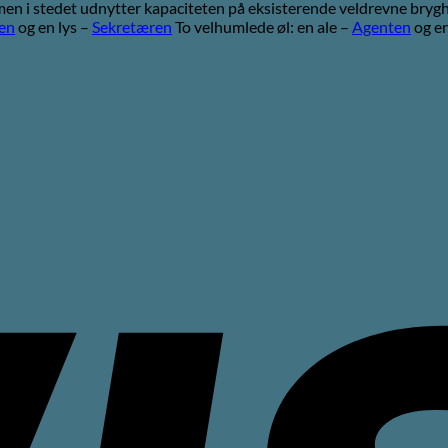
men i stedet udnytter kapaciteten på eksisterende veldrevne brygh
en
og en lys –
Sekretæren
To velhumlede øl: en ale –
Agenten
og en