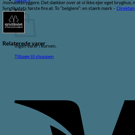
/nomadebryggere. Det dækker over at vi ikke ejer eget bryghus, 
Syndikatets første fire øl. To “belgiere”: en stærk mørk –
Direktør
Kurv
Relaterede varer
Ingen varer i kurven.
Tilbage til shoppen