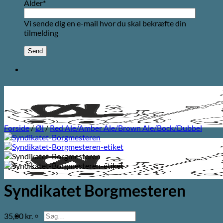
Alder*
Vi sende dig en e-mail hvor du skal bekræfte din
tilmelding
Forside
/
Øl
/
Red Ale/Amber Ale/Brown Ale/Bock/Dubbel
Syndikatet Borgmesteren
Søg
35,00
kr.