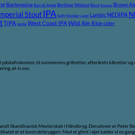
ne
Barleywine
Brown Al
Berliner Weisse
Barrel Aged
Bock
Braggot
IPA
Imperial Stout
N
NEDIPA
Lambic
Kaffe
Kirsebær
Lager
t
TIPA
Wild Ale
West Coast IPA
Æble cider
Vanilje
 påskefrokosten, til sommerens grillretter, efterårets kålretter og 
ring, øl-is osv.
2010 vandt Skandinavisk Mesterskab i Håndbryg. Derudover er Pete
dikatet er et kontraktbryggeri. Med et glimt i øjet kalder vi os g