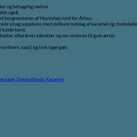
ter og behagelig sødme.
tet også.
ed borgmesteren af Hjortshøj nord for Århus.
tede smag suppleres med delikate indslag af karamel og chokolade
t kolde bord.
etter, efterårets kålretter og om vinteren til gule ærter.
northern, saaz) og tysk lagergær.
kolade
,
Dobbeltbock
,
Karamel