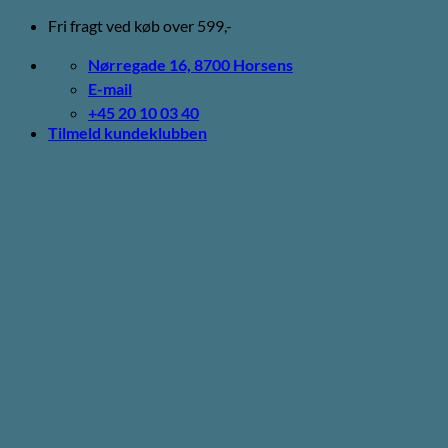
Fortsæt
Fri fragt ved køb over 599,-
til
indhold
Nørregade 16, 8700 Horsens
E-mail
+45 20 10 03 40
Tilmeld kundeklubben