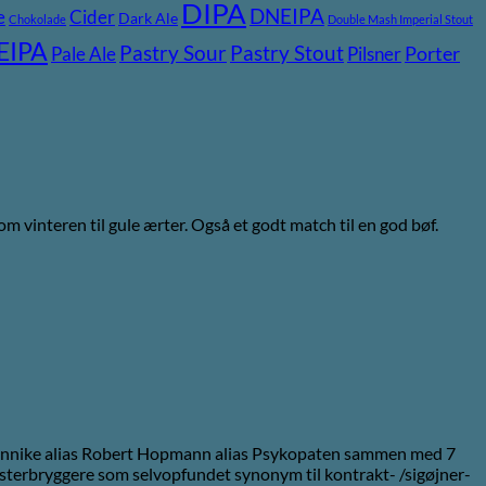
DIPA
DNEIPA
e
Cider
Dark Ale
Chokolade
Double Mash Imperial Stout
EIPA
Pastry Stout
Pastry Sour
Pale Ale
Pilsner
Porter
om vinteren til gule ærter. Også et godt match til en god bøf.
r Bennike alias Robert Hopmann alias Psykopaten sammen med 7
angsterbryggere som selvopfundet synonym til kontrakt- /sigøjner-