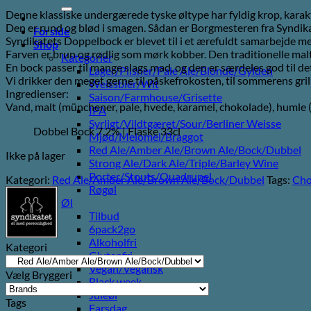
efter:
Denne klassiske undergærede tyske øltype har fyldig krop, karak
Den er rund og blød i smagen. Sådan er Borgmesteren fra Syndika
Forside
Syndikatets Doppelbock er blevet til i et ærefuldt samarbejde m
Shop
Farven er brun og rødlig som mørk kobber. Den traditionelle mal
Kategorier
En bock passer til mange slags mad, og den er særdeles god til de
Lager/Pilsner/Pale Ale/Blonde/Gylden
Vi drikker den meget gerne til påskefrokosten, til sommerens grillr
Weissbier/Wit
Ingredienser:
Saison/Farmhouse/Grisette
Vand, malt (münchener, pale, hvede, karamel, chokolade), humle (
IPA
Syrligt/Vildtgæret/Sour/Berliner Weisse
Dobbel Bock 7,2% | Flaske 33cl
Mjød/Melomel/Braggot
Red Ale/Amber Ale/Brown Ale/Bock/Dubbel
Ikke på lager
Strong Ale/Dark Ale/Triple/Barley Wine
Porter/Stouts/Quadrupel
Kategori:
Red Ale/Amber Ale/Brown Ale/Bock/Dubbel
Tags:
Cho
Røgøl
Øl
Tilbud
6pack2go
Alkoholfri
Kategori
Glutenfri
Vegan/Vegansk
Vælg Bryggeri
Black week
Juleøl
Tags
Farsdag