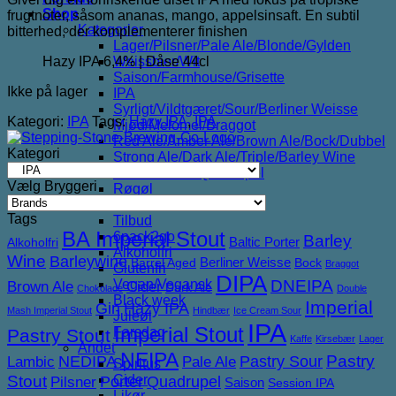
Shop
frugtnoter, såsom ananas, mango, appelsinsaft. En subtil
Kategorier
bitterhed, der komplementerer finishen
Lager/Pilsner/Pale Ale/Blonde/Gylden
Hazy IPA 6,4% | Dåse 44cl
Weissbier/Wit
Saison/Farmhouse/Grisette
Ikke på lager
IPA
Syrligt/Vildtgæret/Sour/Berliner Weisse
Kategori:
IPA
Tags:
Hazy IPA
,
IPA
Mjød/Melomel/Braggot
Red Ale/Amber Ale/Brown Ale/Bock/Dubbel
Kategori
Strong Ale/Dark Ale/Triple/Barley Wine
Porter/Stouts/Quadrupel
Vælg Bryggeri
Røgøl
Øl
Tags
Tilbud
BA Imperial Stout
6pack2go
Barley
Baltic Porter
Alkoholfri
Alkoholfri
Wine
Barleywine
Berliner Weisse
Barrel Aged
Bock
Braggot
Glutenfri
DIPA
DNEIPA
Vegan/Vegansk
Brown Ale
Cider
Dark Ale
Chokolade
Double
Black week
Imperial
Gin
Hazy IPA
Mash Imperial Stout
Hindbær
Ice Cream Sour
Juleøl
IPA
Imperial Stout
Farsdag
Pastry Stout
Kaffe
Kirsebær
Lager
Andet
NEIPA
NEDIPA
Pastry Sour
Pastry
Lambic
Pale Ale
Spiritus
Stout
Cider
Porter
Quadrupel
Pilsner
Saison
Session IPA
Likør