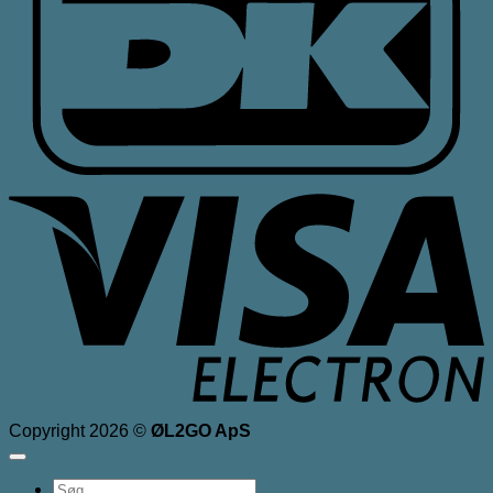
V
E
Copyright 2026 ©
ØL2GO ApS
Søg