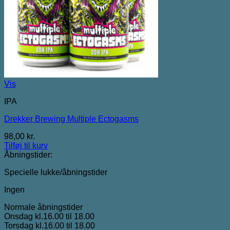
Vis
IPA
Drekker Brewing Multiple Ectogasms
98,00
kr.
Tilføj til kurv
Åbningstider:
Specielle lukke/åbningstider
Ingen
Normale åbningstider
Onsdag kl.16.00 til 18.00
Torsdag kl.16.00 til 18.00