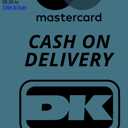
98,00
kr.
Tilføj til kurv
D
D