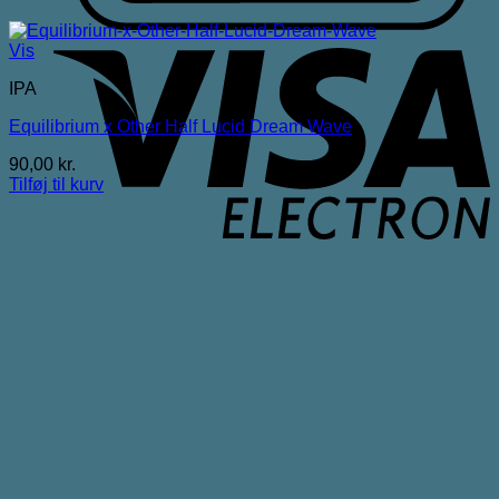
V
Vis
E
IPA
Equilibrium x Other Half Lucid Dream Wave
90,00
kr.
Tilføj til kurv