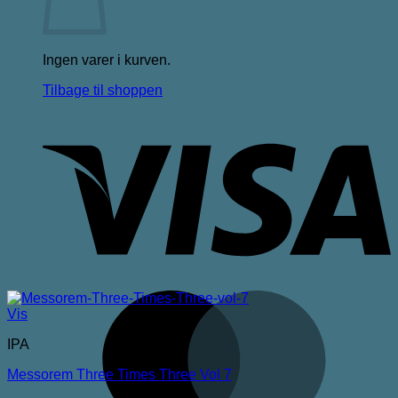
Ingen varer i kurven.
Tilbage til shoppen
V
M
Vis
IPA
Messorem Three Times Three Vol 7