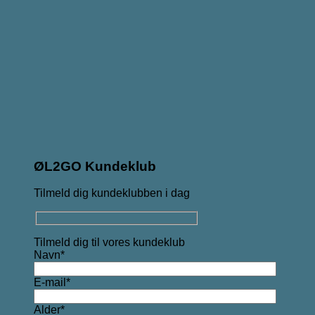
ØL2GO Kundeklub
Tilmeld dig kundeklubben i dag
Tilmeld dig til vores kundeklub
Navn*
E-mail*
Alder*