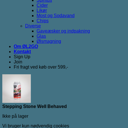
Spiritus
Cider
Likør
Most og Sodavand
Chips
Diverse
Gaveæsker og indpakning
Glas
Ølsmagning
Om ØL2GO
Kontakt
Sign Up
Join
Fri fragt ved køb over 599,-
Stepping Stone Well Behaved
Ikke på lager
Vi bruger kun nødvendig cookies