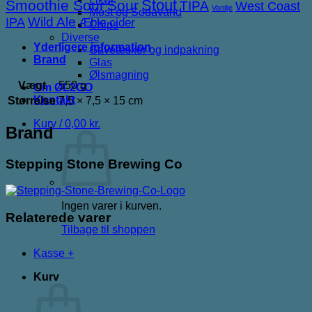
Stout
Smoothie Sour
Sour
TIPA
West Coast
Vanilje
Most og Sodavand
IPA
Wild Ale
Æble cider
Chips
Diverse
Yderligere information
Gaveæsker og indpakning
Brand
Glas
Ølsmagning
Vægt
550 g
Om ØL2GO
Kontakt
Størrelse
7,5 × 7,5 × 15 cm
Kurv /
0,00
kr.
Brand
Stepping Stone Brewing Co
Ingen varer i kurven.
Relaterede varer
Tilbage til shoppen
Kasse
+
Kurv