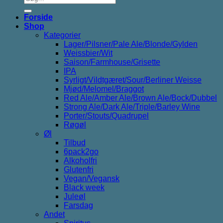
efter:
Forside
Shop
Kategorier
Lager/Pilsner/Pale Ale/Blonde/Gylden
Weissbier/Wit
Saison/Farmhouse/Grisette
IPA
Syrligt/Vildtgæret/Sour/Berliner Weisse
Mjød/Melomel/Braggot
Red Ale/Amber Ale/Brown Ale/Bock/Dubbel
Strong Ale/Dark Ale/Triple/Barley Wine
Porter/Stouts/Quadrupel
Røgøl
Øl
Tilbud
6pack2go
Alkoholfri
Glutenfri
Vegan/Vegansk
Black week
Juleøl
Farsdag
Andet