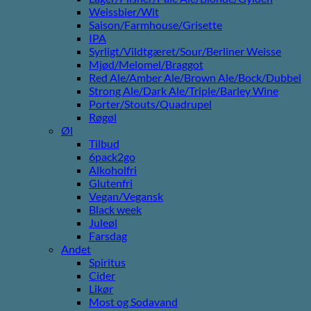
Weissbier/Wit
Saison/Farmhouse/Grisette
IPA
Syrligt/Vildtgæret/Sour/Berliner Weisse
Mjød/Melomel/Braggot
Red Ale/Amber Ale/Brown Ale/Bock/Dubbel
Strong Ale/Dark Ale/Triple/Barley Wine
Porter/Stouts/Quadrupel
Røgøl
Øl
Tilbud
6pack2go
Alkoholfri
Glutenfri
Vegan/Vegansk
Black week
Juleøl
Farsdag
Andet
Spiritus
Cider
Likør
Most og Sodavand