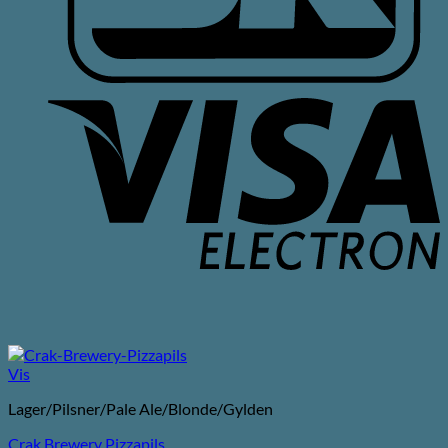
V
E
Vis
Lager/Pilsner/Pale Ale/Blonde/Gylden
Crak Brewery Pizzapils