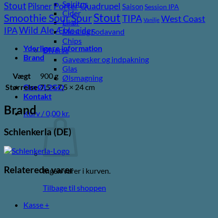
Spiritus
Stout
Porter
Quadrupel
Pilsner
Saison
Session IPA
Cider
Stout
Sour
Smoothie Sour
TIPA
West Coast
Vanilje
Likør
Wild Ale
IPA
Æble cider
Most og Sodavand
Chips
Yderligere information
Diverse
Brand
Gaveæsker og indpakning
Glas
Vægt
900 g
Ølsmagning
Størrelse
7,5 × 7,5 × 24 cm
Om ØL2GO
Kontakt
Brand
Kurv /
0,00
kr.
Schlenkerla (DE)
Relaterede varer
Ingen varer i kurven.
Tilbage til shoppen
Kasse
+