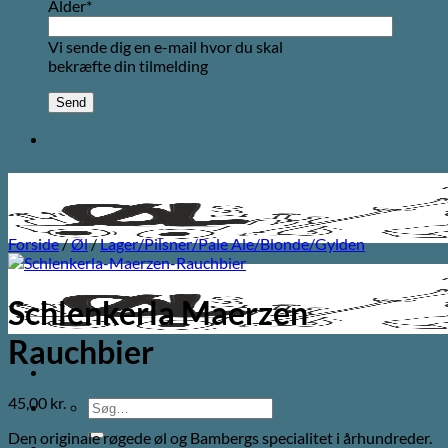
Alder*
Vi sende dig en e-mail hvor du skal
bekræfte din tilmelding
Forside
/
Øl
/
Lager/Pilsner/Pale Ale/Blonde/Gylden
Schlenkerla Maerzen
Rauchbier
45,00
kr.
Søg
efter:
Den originale røgede øl og Bambergs specialitet i århundreder.