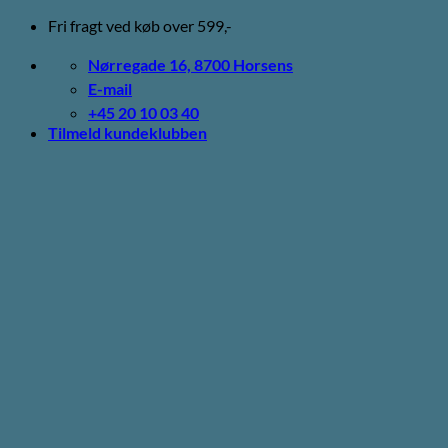
Fortsæt
Fri fragt ved køb over 599,-
til
indhold
Nørregade 16, 8700 Horsens
E-mail
+45 20 10 03 40
Tilmeld kundeklubben