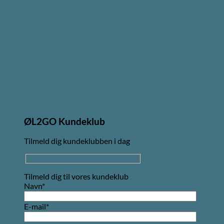
ØL2GO Kundeklub
Tilmeld dig kundeklubben i dag
Tilmeld dig til vores kundeklub
Navn*
E-mail*