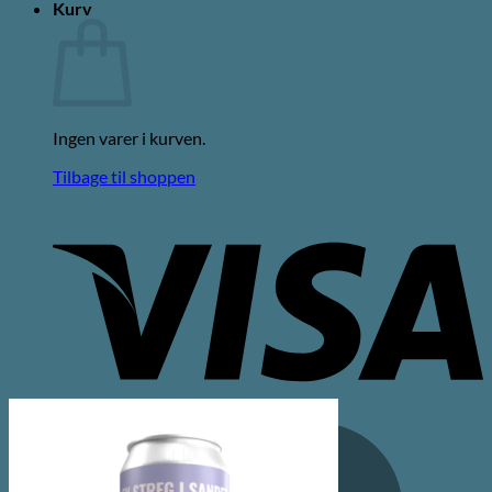
Kurv
Ingen varer i kurven.
Tilbage til shoppen
V
M