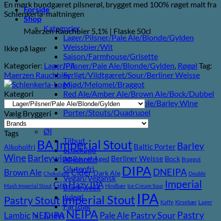
En mørk bundgæret pilsnerøl, brygget med 100% røget malt fra
Forside
Schlenkerla-maltningen
Shop
Kategorier
Maerzen Rauchbier 5,1% | Flaske 50cl
Lager/Pilsner/Pale Ale/Blonde/Gylden
Weissbier/Wit
Ikke på lager
Saison/Farmhouse/Grisette
Kategorier:
Lager/Pilsner/Pale Ale/Blonde/Gylden
,
Røgøl
Tag:
IPA
Maerzen Rauchbier
Syrligt/Vildtgæret/Sour/Berliner Weisse
Mjød/Melomel/Braggot
Kategori
Red Ale/Amber Ale/Brown Ale/Bock/Dubbel
Strong Ale/Dark Ale/Triple/Barley Wine
Porter/Stouts/Quadrupel
Vælg Bryggeri
Røgøl
Øl
Tags
Tilbud
BA Imperial Stout
Barley
Baltic Porter
Alkoholfri
6pack2go
Wine
Barleywine
Berliner Weisse
Alkoholfri
Barrel Aged
Bock
Braggot
DIPA
Glutenfri
DNEIPA
Brown Ale
Cider
Dark Ale
Chokolade
Double
Vegan/Vegansk
Imperial
Gin
Hazy IPA
Mash Imperial Stout
Hindbær
Ice Cream Sour
Black week
IPA
Juleøl
Imperial Stout
Pastry Stout
Kaffe
Kirsebær
Lager
Farsdag
NEIPA
Pastry
NEDIPA
Pastry Sour
Lambic
Pale Ale
Andet