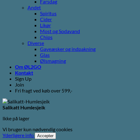
Farsdag
Andet
Spiritus
Cider
Likør
Most og Sodavand
Chips
Diverse
Gaveæsker og indpakning
Glas
Ølsmagning
Om ØL2GO
Kontakt
Sign Up
Join
Fri fragt ved køb over 599,-
Salikatt Humlesjeik
Ikke på lager
Vi bruger kun nødvendig cookies
Yderligere info
Accepter