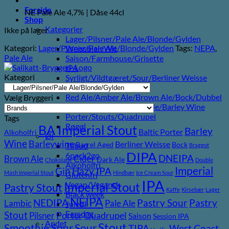
Forside
NE Pale Ale 4,7% | Dåse 44cl
Shop
Kategorier
Ikke på lager
Lager/Pilsner/Pale Ale/Blonde/Gylden
Kategori:
Lager/Pilsner/Pale Ale/Blonde/Gylden
Tags:
NEPA
,
Weissbier/Wit
Pale Ale
Saison/Farmhouse/Grisette
IPA
Kategori
Syrligt/Vildtgæret/Sour/Berliner Weisse
Mjød/Melomel/Braggot
Red Ale/Amber Ale/Brown Ale/Bock/Dubbel
Vælg Bryggeri
Strong Ale/Dark Ale/Triple/Barley Wine
Porter/Stouts/Quadrupel
Tags
Røgøl
BA Imperial Stout
Barley
Baltic Porter
Alkoholfri
Øl
Wine
Barleywine
Berliner Weisse
Barrel Aged
Bock
Tilbud
Braggot
DIPA
6pack2go
DNEIPA
Brown Ale
Cider
Dark Ale
Chokolade
Double
Alkoholfri
Imperial
Gin
Hazy IPA
Mash Imperial Stout
Hindbær
Ice Cream Sour
Glutenfri
IPA
Imperial Stout
Vegan/Vegansk
Pastry Stout
Kaffe
Kirsebær
Lager
Black week
NEIPA
Pastry
NEDIPA
Pastry Sour
Lambic
Pale Ale
Juleøl
Farsdag
Stout
Pilsner
Porter
Quadrupel
Saison
Session IPA
Andet
Stout
Sour
Smoothie Sour
TIPA
West Coast