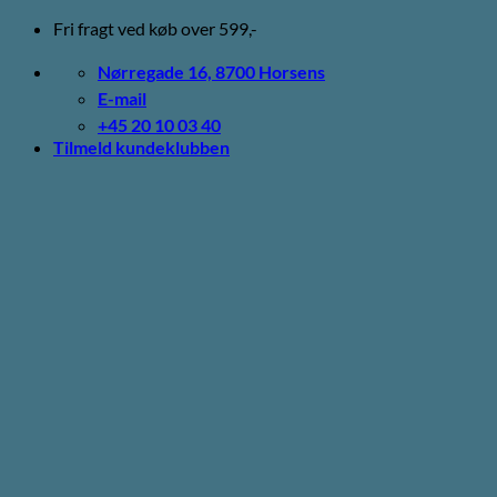
Fortsæt
Fri fragt ved køb over 599,-
til
indhold
Nørregade 16, 8700 Horsens
E-mail
+45 20 10 03 40
Tilmeld kundeklubben