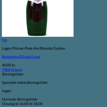
Vis
Lager/Pilsner/Pale Ale/Blonde/Gylden
Brasserie d’Orval Orval
40,00
kr.
Tilføj til kurv
Åbningstider:
Specielle lukke/åbningstider
Ingen
Normale åbningstider
Onsdag kl.16.00 til 18.00