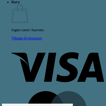
Kurv
Ingen varer i kurven.
Tilbage til shoppen
V
M