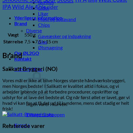
Vanilje
Spiritus
Wild Ale
IPA
Æble cider
Cider
Likør
Yderligere information
Most og Sodavand
Brand
Chips
Diverse
Vægt
550 g
Gaveæsker og indpakning
Størrelse
7,5 × 7,5 × 15 cm
Glas
Ølsmagning
Om ØL2GO
Brand
Kontakt
Salikatt Bryggeri (NO)
Kurv /
0,00
kr.
Vores mål er ikke at blive Norges største håndværksbryggeri,
men Norges bedste! I Salikatt er kvalitet altid i fokus, og vi
arbejder løbende på at forbedre procedurer, opskrifter og
udstyr for at lave det bedste øl. Og når først øllet er lavet, gør vi
hvad vi kan for at få det ud til kunderne, mens det stadig er helt
Ingen varer i kurven.
frisk!
Tilbage til shoppen
Kasse
+
Relaterede varer