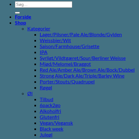
Søg
efter:
Forside
Shop
Kategorier
Lager/Pilsner/Pale Ale/Blonde/Gylden
Weissbier/Wit
Saison/Farmhouse/Grisette
IPA
Syrligt/Vildtgæret/Sour/Berliner Weisse
Mjød/Melomel/Braggot
Red Ale/Amber Ale/Brown Ale/Bock/Dubbel
Strong Ale/Dark Ale/Triple/Barley Wine
Porter/Stouts/Quadrupel
Røgøl
Øl
Tilbud
6pack2go
Alkoholfri
Glutenfri
Vegan/Vegansk
Black week
Juleøl