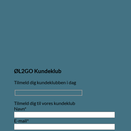
ØL2GO Kundeklub
Tilmeld dig kundeklubben i dag
Tilmeld dig til vores kundeklub
Navn*
E-mail*