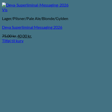
Vis
Lager/Pilsner/Pale Ale/Blonde/Gylden
Deya Superliminal Messaging 2026
Den
Den
75,00
kr.
40,00
kr.
oprindelige
aktuelle
Tilføj til kurv
pris
pris
var:
er:
75,00 kr..
40,00 kr..