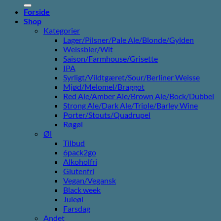
efter:
Forside
Shop
Kategorier
Lager/Pilsner/Pale Ale/Blonde/Gylden
Weissbier/Wit
Saison/Farmhouse/Grisette
IPA
Syrligt/Vildtgæret/Sour/Berliner Weisse
Mjød/Melomel/Braggot
Red Ale/Amber Ale/Brown Ale/Bock/Dubbel
Strong Ale/Dark Ale/Triple/Barley Wine
Porter/Stouts/Quadrupel
Røgøl
Øl
Tilbud
6pack2go
Alkoholfri
Glutenfri
Vegan/Vegansk
Black week
Juleøl
Farsdag
Andet