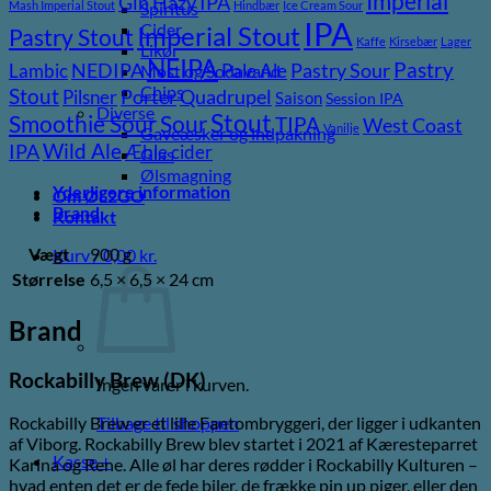
Imperial
Gin
Hazy IPA
Mash Imperial Stout
Hindbær
Ice Cream Sour
Spiritus
IPA
Cider
Imperial Stout
Pastry Stout
Kaffe
Kirsebær
Lager
Likør
NEIPA
Pastry
NEDIPA
Pastry Sour
Lambic
Pale Ale
Most og Sodavand
Chips
Stout
Porter
Quadrupel
Pilsner
Saison
Session IPA
Diverse
Stout
Sour
Smoothie Sour
TIPA
West Coast
Vanilje
Gaveæsker og indpakning
Wild Ale
IPA
Æble cider
Glas
Ølsmagning
Yderligere information
Om ØL2GO
Brand
Kontakt
Vægt
900 g
Kurv /
0,00
kr.
Størrelse
6,5 × 6,5 × 24 cm
Brand
Rockabilly Brew (DK)
Ingen varer i kurven.
Tilbage til shoppen
Rockabilly Brew er et lille Fantombryggeri, der ligger i udkanten
af Viborg. Rockabilly Brew blev startet i 2021 af Kæresteparret
Kasse
+
Karina og Rene. Alle øl har deres rødder i Rockabilly Kulturen –
hvad enten det er de fede biler, de frække pin up piger, eller den