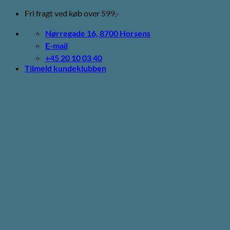
Fortsæt
Fri fragt ved køb over 599,-
til
indhold
Nørregade 16, 8700 Horsens
E-mail
+45 20 10 03 40
Tilmeld kundeklubben