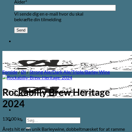
Alder*
Vi sende dig en e-mail hvor du skal
bekræfte din tilmelding
Forside
/
Øl
/
Strong Ale/Dark Ale/Triple/Barley Wine
Rockabilly Brew Heritage
2024
130,00
kr.
Søg
efter:
Årets hit er en unik Barleywine, dobbeltmæsket for at ramme