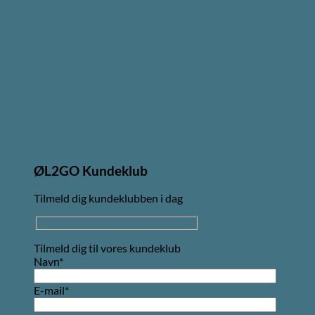
ØL2GO Kundeklub
Tilmeld dig kundeklubben i dag
Tilmeld dig til vores kundeklub
Navn*
E-mail*