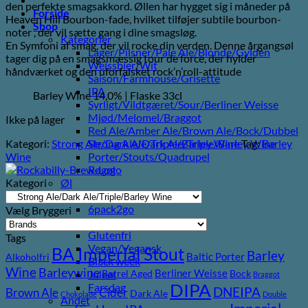
den perfekte smagsakkord. Øllen har hygget sig i måneder på
Forside
Heaven Hill Bourbon-fade, hvilket tilføjer subtile bourbon-
Shop
noter , der vil sætte gang i dine smagsløg.
Kategorier
En Symfoni af smag, der vil rocke din verden. Denne årgangsøl
Lager/Pilsner/Pale Ale/Blonde/Gylden
tager dig på en smagsmæssig tour de force, der hylder
Weissbier/Wit
håndværket og den uforfalsket rock’n’roll-attitude
Saison/Farmhouse/Grisette
IPA
Barley Wine 14,0% | Flaske 33cl
Syrligt/Vildtgæret/Sour/Berliner Weisse
Mjød/Melomel/Braggot
Ikke på lager
Red Ale/Amber Ale/Brown Ale/Bock/Dubbel
Kategori:
Strong Ale/Dark Ale/Triple/Barley Wine
Tag:
Barley
Strong Ale/Dark Ale/Triple/Barley Wine
Wine
Porter/Stouts/Quadrupel
Røgøl
Kategori
Øl
Tilbud
6pack2go
Vælg Bryggeri
Alkoholfri
Glutenfri
Tags
Vegan/Vegansk
BA Imperial Stout
Barley
Baltic Porter
Alkoholfri
Black week
Wine
Barleywine
Berliner Weisse
Juleøl
Barrel Aged
Bock
Braggot
DIPA
Farsdag
DNEIPA
Brown Ale
Cider
Dark Ale
Chokolade
Double
Andet