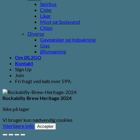
Spiritus
Cider
Likør
Most og Sodavand
Chips
Diverse
Gaveæsker og indpakning
Glas
Ølsmagning
Om ØL2GO
Kontakt
Sign Up
Join
Fri fragt ved køb over 599,-
Rockabilly Brew Heritage 2024
Ikke på lager
Vi bruger kun nødvendig cookies
Yderligere info
Accepter