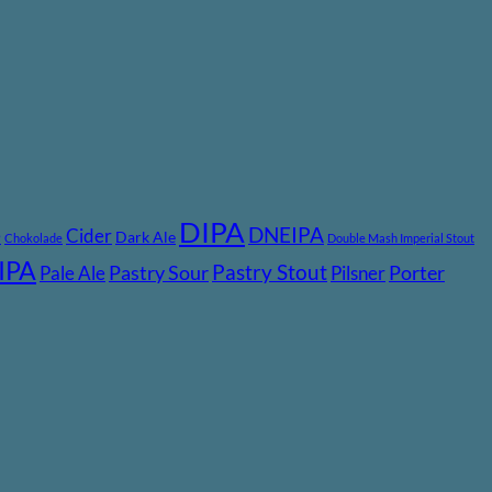
DIPA
DNEIPA
e
Cider
Dark Ale
Chokolade
Double Mash Imperial Stout
IPA
Pastry Stout
Pastry Sour
Porter
Pale Ale
Pilsner