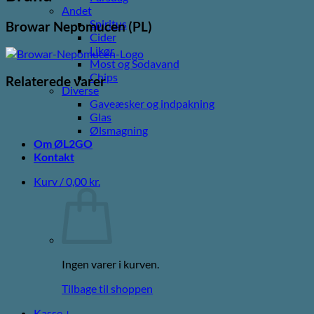
Andet
Spiritus
Browar Nepomucen (PL)
Cider
Likør
Most og Sodavand
Chips
Relaterede varer
Diverse
Gaveæsker og indpakning
Glas
Ølsmagning
Om ØL2GO
Kontakt
Kurv /
0,00
kr.
Ingen varer i kurven.
Tilbage til shoppen
Kasse
+