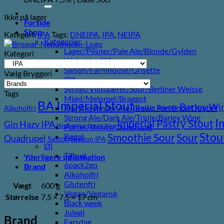
efter:
Ikke på lager
Forside
Shop
Kategori:
IPA
Tags:
DNEIPA
,
IPA
,
NEIPA
Kategorier
Lager/Pilsner/Pale Ale/Blonde/Gylden
Kategori
Weissbier/Wit
Saison/Farmhouse/Grisette
Vælg Bryggeri
IPA
Syrligt/Vildtgæret/Sour/Berliner Weisse
Tags
Mjød/Melomel/Braggot
BA Imperial Stout
Barley Wi
Baltic Porter
Red Ale/Amber Ale/Brown Ale/Bock/Dubbel
Alkoholfri
Strong Ale/Dark Ale/Triple/Barley Wine
I
Imperial Pastry Stout
Gin
Hazy IPA
Hindbær
Ice Cream Sour
Porter/Stouts/Quadrupel
Stou
Sour
Smoothie Sour
Røgøl
Quadrupel
Saison
Session IPA
Øl
Tilbud
Yderligere information
6pack2go
Brand
Alkoholfri
Glutenfri
Vægt
600 g
Vegan/Vegansk
Størrelse
7,5 × 7,5 × 17 cm
Black week
Juleøl
Brand
Farsdag