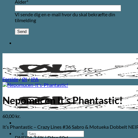
Alder*
Vi sende dig en e-mail hvor du skal bekræfte din
tilmelding
Forside
/
Øl
/
IPA
Nepomucen It’s Phantastic!
60,00
kr.
It’s Phantastic – Crazy Lines #36 Sabro & Motueka Dobbelt N
Søg
DNEIPA 7,5% | Dåse 50cl