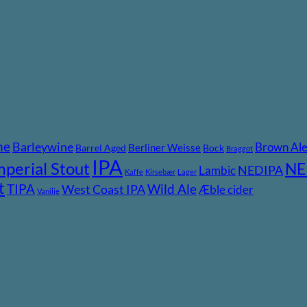
ne
Barleywine
Brown Al
Berliner Weisse
Barrel Aged
Bock
Braggot
IPA
mperial Stout
NE
NEDIPA
Lambic
Kaffe
Kirsebær
Lager
t
TIPA
Wild Ale
West Coast IPA
Æble cider
Vanilje