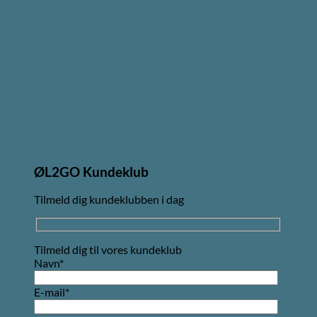
ØL2GO Kundeklub
Tilmeld dig kundeklubben i dag
Tilmeld dig til vores kundeklub
Navn*
E-mail*