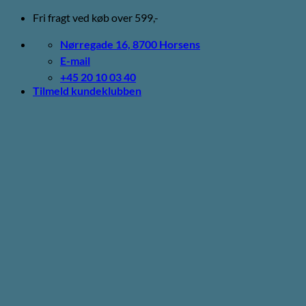
Fortsæt
Fri fragt ved køb over 599,-
til
indhold
Nørregade 16, 8700 Horsens
E-mail
+45 20 10 03 40
Tilmeld kundeklubben