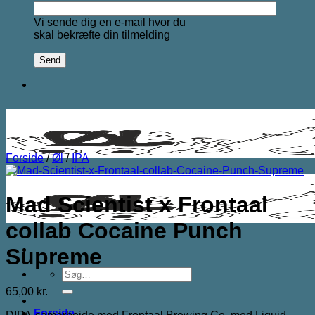
Vi sende dig en e-mail hvor du
skal bekræfte din tilmelding
Forside
/
Øl
/
IPA
Mad Scientist x Frontaal
collab Cocaine Punch
Supreme
Søg
efter:
65,00
kr.
Forside