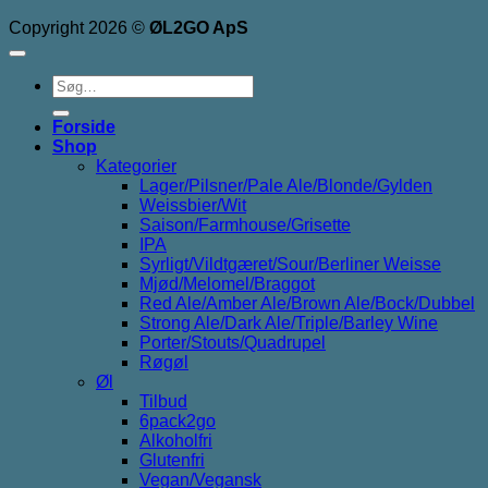
Copyright 2026 ©
ØL2GO ApS
Søg
efter:
Forside
Shop
Kategorier
Lager/Pilsner/Pale Ale/Blonde/Gylden
Weissbier/Wit
Saison/Farmhouse/Grisette
IPA
Syrligt/Vildtgæret/Sour/Berliner Weisse
Mjød/Melomel/Braggot
Red Ale/Amber Ale/Brown Ale/Bock/Dubbel
Strong Ale/Dark Ale/Triple/Barley Wine
Porter/Stouts/Quadrupel
Røgøl
Øl
Tilbud
6pack2go
Alkoholfri
Glutenfri
Vegan/Vegansk