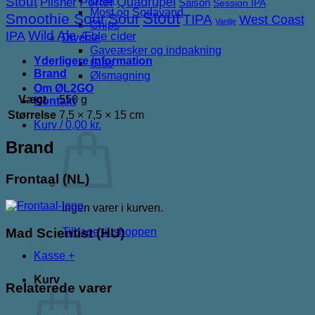
Stout
Porter
Quadrupel
Pilsner
Saison
Session IPA
Most og Sodavand
Stout
Smoothie Sour
Sour
TIPA
West Coast
Vanilje
Chips
IPA
Wild Ale
Æble cider
Diverse
Gaveæsker og indpakning
Yderligere information
Glas
Brand
Ølsmagning
Om ØL2GO
Vægt
550 g
Kontakt
Størrelse
7,5 × 7,5 × 15 cm
Kurv /
0,00
kr.
Brand
Frontaal (NL)
Ingen varer i kurven.
Tilbage til shoppen
Mad Scientist (HU)
Kasse
+
Kurv
Relaterede varer