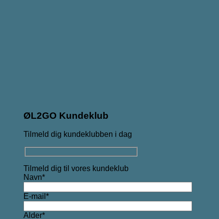
ØL2GO Kundeklub
Tilmeld dig kundeklubben i dag
Tilmeld dig til vores kundeklub
Navn*
E-mail*
Alder*