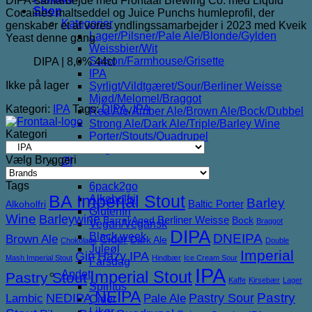
DIPA-samarbejde med Frontaal Brewing Co. med Liquid
Shop
Cocaines maltseddel og Juice Punchs humleprofil, der
Kategorier
genskaber et af vores yndlingssamarbejder i 2023 med Kveik
Lager/Pilsner/Pale Ale/Blonde/Gylden
Yeast denne gang
Weissbier/Wit
Saison/Farmhouse/Grisette
DIPA | 8,0% 44cl
IPA
Ikke på lager
Syrligt/Vildtgæret/Sour/Berliner Weisse
Mjød/Melomel/Braggot
Kategori:
IPA
Tags:
DIPA
,
IPA
Red Ale/Amber Ale/Brown Ale/Bock/Dubbel
Strong Ale/Dark Ale/Triple/Barley Wine
Kategori
Porter/Stouts/Quadrupel
Røgøl
Vælg Bryggeri
Øl
Tilbud
Tags
6pack2go
BA Imperial Stout
Alkoholfri
Barley
Baltic Porter
Alkoholfri
Glutenfri
Wine
Barleywine
Berliner Weisse
Barrel Aged
Bock
Braggot
Vegan/Vegansk
DIPA
Black week
DNEIPA
Brown Ale
Cider
Dark Ale
Chokolade
Double
Juleøl
Imperial
Gin
Hazy IPA
Mash Imperial Stout
Hindbær
Ice Cream Sour
Farsdag
IPA
Imperial Stout
Andet
Pastry Stout
Kaffe
Kirsebær
Lager
Spiritus
NEIPA
NEDIPA
Pastry Sour
Pastry
Lambic
Pale Ale
Cider
Likør