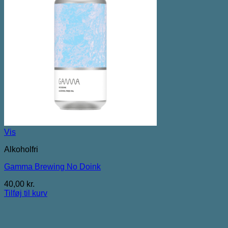
Vis
Alkoholfri
Gamma Brewing No Doink
40,00
kr.
Tilføj til kurv