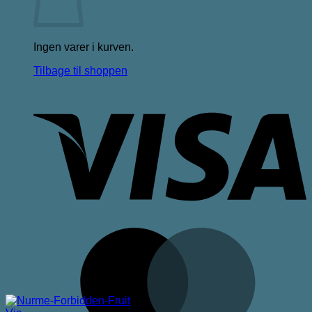
Ingen varer i kurven.
Tilbage til shoppen
V
M