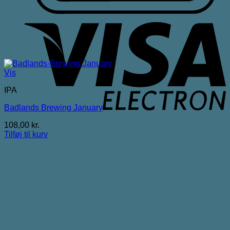
V
E
Vis
IPA
Badlands Brewing January
108,00
kr.
Tilføj til kurv