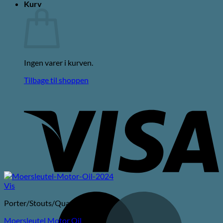
Kurv
Ingen varer i kurven.
Tilbage til shoppen
V
Vis
M
Porter/Stouts/Quadrupel
Moersleutel Motor Oil