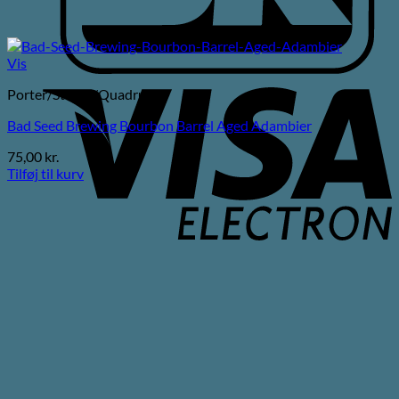
Vis
V
Porter/Stouts/Quadrupel
E
Bad Seed Brewing Bourbon Barrel Aged Adambier
75,00
kr.
Tilføj til kurv