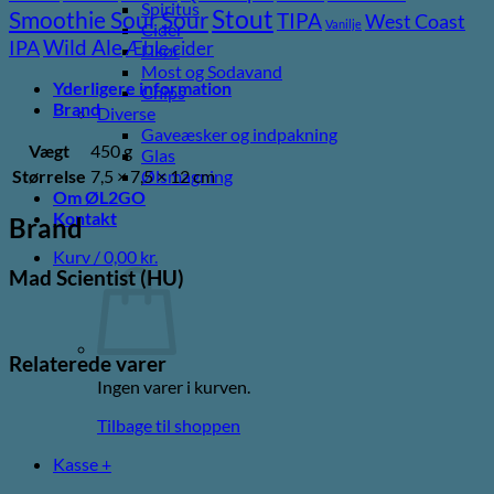
Spiritus
Stout
Sour
Smoothie Sour
TIPA
West Coast
Vanilje
Cider
Wild Ale
IPA
Æble cider
Likør
Most og Sodavand
Yderligere information
Chips
Brand
Diverse
Gaveæsker og indpakning
Vægt
450 g
Glas
Størrelse
7,5 × 7,5 × 12 cm
Ølsmagning
Om ØL2GO
Kontakt
Brand
Kurv /
0,00
kr.
Mad Scientist (HU)
Relaterede varer
Ingen varer i kurven.
Tilbage til shoppen
Kasse
+