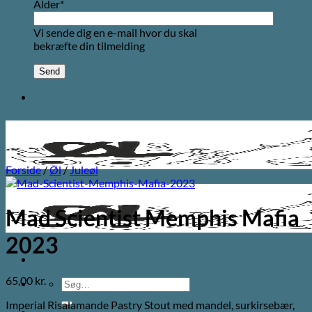
Alder*
Vi sende dig en e-mail hvor du skal
bekræfte din tilmelding
Forside
/
Øl
/
Juleøl
Mad Scientist Memphis Mafia
2023
65,00
kr.
Søg
efter:
Imperial Risalamande Pastry Stout med mandel, surkirsebær,