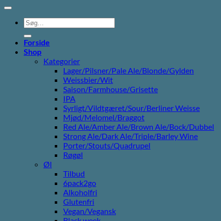
Søg
efter:
Forside
Shop
Kategorier
Lager/Pilsner/Pale Ale/Blonde/Gylden
Weissbier/Wit
Saison/Farmhouse/Grisette
IPA
Syrligt/Vildtgæret/Sour/Berliner Weisse
Mjød/Melomel/Braggot
Red Ale/Amber Ale/Brown Ale/Bock/Dubbel
Strong Ale/Dark Ale/Triple/Barley Wine
Porter/Stouts/Quadrupel
Røgøl
Øl
Tilbud
6pack2go
Alkoholfri
Glutenfri
Vegan/Vegansk
Black week