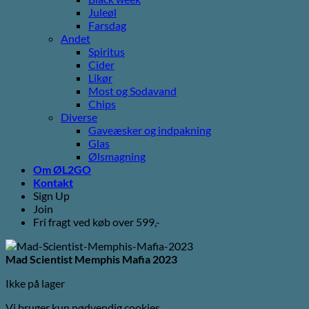
Juleøl
Farsdag
Andet
Spiritus
Cider
Likør
Most og Sodavand
Chips
Diverse
Gaveæsker og indpakning
Glas
Ølsmagning
Om ØL2GO
Kontakt
Sign Up
Join
Fri fragt ved køb over 599,-
Mad Scientist Memphis Mafia 2023
Ikke på lager
Vi bruger kun nødvendig cookies