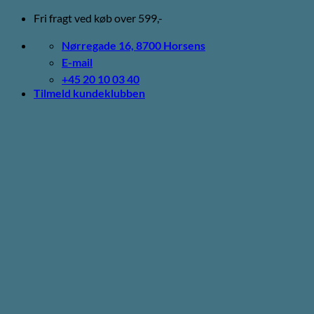
Fortsæt
Fri fragt ved køb over 599,-
til
indhold
Nørregade 16, 8700 Horsens
E-mail
+45 20 10 03 40
Tilmeld kundeklubben