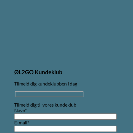
ØL2GO Kundeklub
Tilmeld dig kundeklubben i dag
Tilmeld dig til vores kundeklub
Navn*
E-mail*