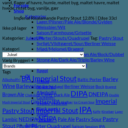
vand, flager af havre, humle, maltet byg, maltet havre, maltet
Forside
hvede, ristet byg, vanilje, gær
Shop
Kategorier
Imperial Risalamande Pastry Stout 12,8% | Dåse 33cl
Lager/Pilsner/Pale Ale/Blonde/Gylden
Weissbier/Wit
Ikke på lager
Saison/Farmhouse/Grisette
Kategorier:
Juleøl
,
Porter/Stouts/Quadrupel
Tag:
Pastry Stout
IPA
Syrligt/Vildtgæret/Sour/Berliner Weisse
Kategori
Mjød/Melomel/Braggot
Red Ale/Amber Ale/Brown Ale/Bock/Dubbel
Strong Ale/Dark Ale/Triple/Barley Wine
Vælg Bryggeri
Porter/Stouts/Quadrupel
Røgøl
Tags
Øl
BA Imperial Stout
Barley
Baltic Porter
Alkoholfri
Tilbud
Wine
Barleywine
Berliner Weisse
6pack2go
Barrel Aged
Bock
Braggot
DIPA
Alkoholfri
DNEIPA
Brown Ale
Cider
Dark Ale
Chokolade
Double
Glutenfri
Imperial
Gin
Hazy IPA
Mash Imperial Stout
Hindbær
Ice Cream Sour
Vegan/Vegansk
IPA
Black week
Imperial Stout
Pastry Stout
Kaffe
Kirsebær
Lager
Juleøl
NEIPA
Pastry
NEDIPA
Pastry Sour
Lambic
Pale Ale
Farsdag
Andet
Stout
Porter
Quadrupel
Pilsner
Saison
Session IPA