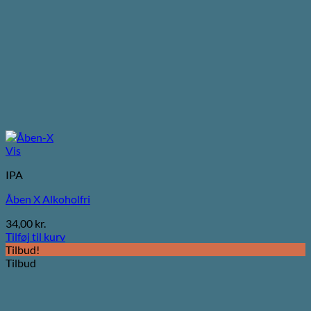
Vis
IPA
Åben X Alkoholfri
34,00
kr.
Tilføj til kurv
Tilbud!
Tilbud