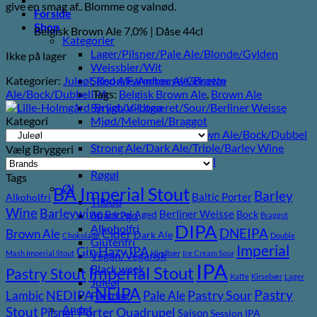
give en smag af.. Blomme og valnød.
Forside
Shop
Belgisk Brown Ale 7,0% | Dåse 44cl
Kategorier
Lager/Pilsner/Pale Ale/Blonde/Gylden
Ikke på lager
Weissbier/Wit
Kategorier:
Juleøl
,
Red Ale/Amber Ale/Brown
Saison/Farmhouse/Grisette
Ale/Bock/Dubbel
Tags:
Belgisk Brown Ale
,
Brown Ale
IPA
Syrligt/Vildtgæret/Sour/Berliner Weisse
Kategori
Mjød/Melomel/Braggot
Red Ale/Amber Ale/Brown Ale/Bock/Dubbel
Strong Ale/Dark Ale/Triple/Barley Wine
Vælg Bryggeri
Porter/Stouts/Quadrupel
Røgøl
Tags
Øl
BA Imperial Stout
Barley
Baltic Porter
Alkoholfri
Tilbud
Wine
Barleywine
Berliner Weisse
6pack2go
Barrel Aged
Bock
Braggot
DIPA
Alkoholfri
DNEIPA
Brown Ale
Cider
Dark Ale
Chokolade
Double
Glutenfri
Imperial
Gin
Hazy IPA
Mash Imperial Stout
Hindbær
Ice Cream Sour
Vegan/Vegansk
IPA
Black week
Imperial Stout
Pastry Stout
Kaffe
Kirsebær
Lager
Juleøl
NEIPA
Pastry
NEDIPA
Pastry Sour
Lambic
Pale Ale
Farsdag
Andet
Stout
Porter
Quadrupel
Pilsner
Saison
Session IPA