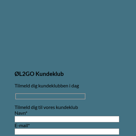
ØL2GO Kundeklub
Tilmeld dig kundeklubben i dag
Tilmeld dig til vores kundeklub
Navn*
E-mail*