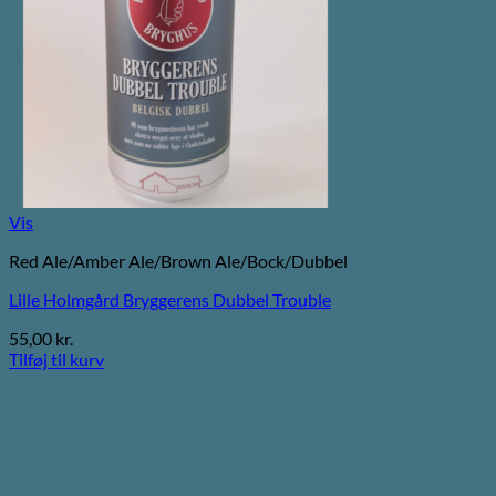
Vis
Red Ale/Amber Ale/Brown Ale/Bock/Dubbel
Lille Holmgård Bryggerens Dubbel Trouble
55,00
kr.
Tilføj til kurv