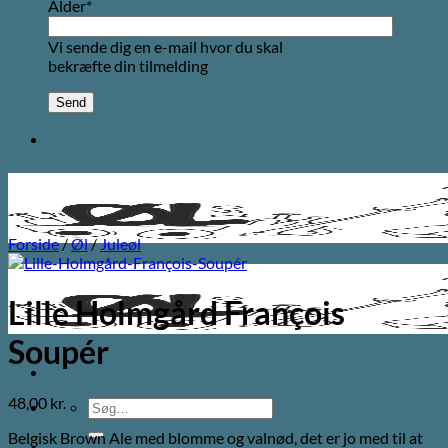
Alder*
Vi sende dig en e-mail hvor du skal
bekræfte din tilmelding
Forside
/
Øl
/
Juleøl
Lille Holmgård François
Soupér
48,00
kr.
Søg
efter:
Belgisk Brown Ale med blomme og valnød, det er jo med til at