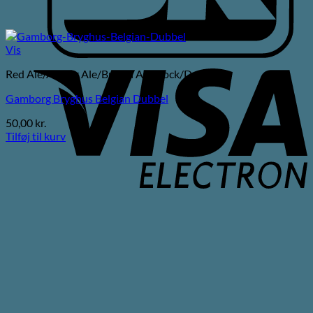
Vis
V
Red Ale/Amber Ale/Brown Ale/Bock/Dubbel
E
Gamborg Bryghus Belgian Dubbel
50,00
kr.
Tilføj til kurv