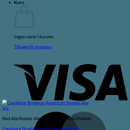
Kurv
Ingen varer i kurven.
Tilbage til shoppen
V
Vis
M
Red Ale/Amber Ale/Brown Ale/Bock/Dubbel
Gamborg Bryghus American Brown Ale