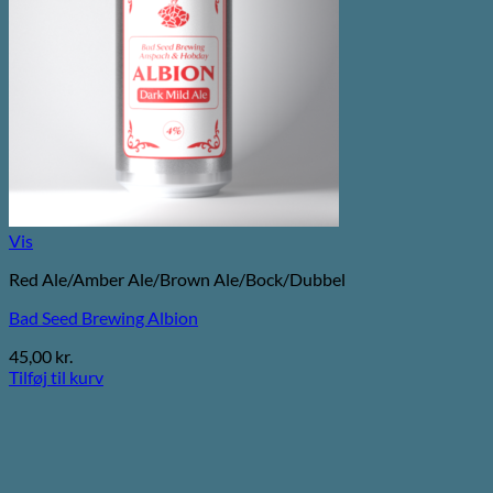
Vis
Red Ale/Amber Ale/Brown Ale/Bock/Dubbel
Bad Seed Brewing Albion
45,00
kr.
Tilføj til kurv