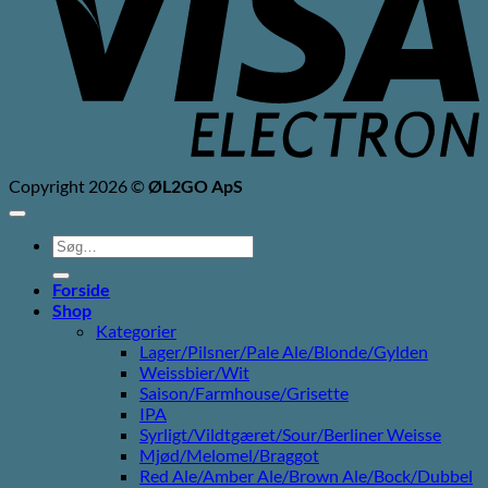
Copyright 2026 ©
ØL2GO ApS
Søg
efter:
Forside
Shop
Kategorier
Lager/Pilsner/Pale Ale/Blonde/Gylden
Weissbier/Wit
Saison/Farmhouse/Grisette
IPA
Syrligt/Vildtgæret/Sour/Berliner Weisse
Mjød/Melomel/Braggot
Red Ale/Amber Ale/Brown Ale/Bock/Dubbel