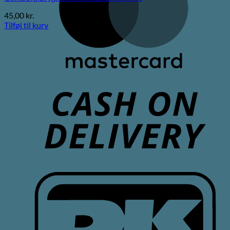
45,00
kr.
Tilføj til kurv
C
D
D