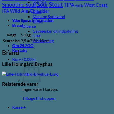
Spiritus
Stout
Sour
Smoothie Sour
TIPA
West Coast
Vanilje
Cider
Wild Ale
IPA
Æble cider
Likør
Most og Sodavand
Yderligere information
Chips
Brand
Diverse
Gaveæsker og indpakning
Vægt
550 g
Glas
Størrelse
7,5 × 7,5 × 15 cm
Ølsmagning
Om ØL2GO
Kontakt
Brand
Kurv /
0,00
kr.
Lille Holmgård Bryghus
Relaterede varer
Ingen varer i kurven.
Tilbage til shoppen
Kasse
+