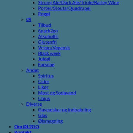
Strong Ale/Dark Ale/Triple/Barley Wine
Porter/Stouts/Quadrupel
Røgøl
Øl
Tilbud
6pack2go
Alkoholfri
Glutenfri
Vegan/Vegansk
Black week
Juleøl
Farsdag
Andet
Spiritus
Cider
Likør
Most og Sodavand
Chips
Diverse
Gaveæsker og indpakning
Glas
Ølsmagning
Om ØL2GO
Kontakt