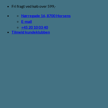
Fortsæt
Fri fragt ved køb over 599,-
til
indhold
Nørregade 16, 8700 Horsens
E-mail
+45 20 10 03 40
Tilmeld kundeklubben