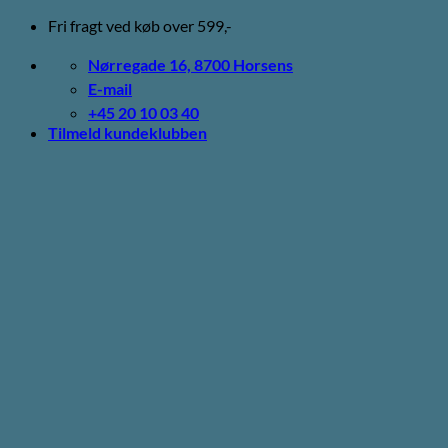
Fortsæt
Fri fragt ved køb over 599,-
til
indhold
Nørregade 16, 8700 Horsens
E-mail
+45 20 10 03 40
Tilmeld kundeklubben