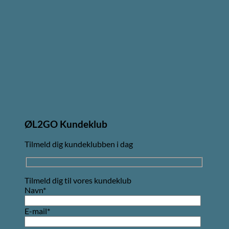
ØL2GO Kundeklub
Tilmeld dig kundeklubben i dag
Tilmeld dig til vores kundeklub
Navn*
E-mail*