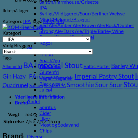
Saison/Farmhouse/Grisette
IPA
Ikke på lager
Syrligt/Vildtgæret/Sour/Berliner Weisse
Mjød/Melomel/Braggot
Kategori:
IPA
Tags:
DIPA
,
IPA
Red Ale/Amber Ale/Brown Ale/Bock/Dubbel
Strong Ale/Dark Ale/Triple/Barley Wine
Kategori
Porter/Stouts/Quadrupel
Røgøl
Vælg Bryggeri
Øl
Tilbud
Tags
6pack2go
BA Imperial Stout
Barley Wi
Alkoholfri
Baltic Porter
Alkoholfri
Glutenfri
Imperial Pastry Stout
Gin
Hazy IPA
Vegan/Vegansk
Hindbær
Ice Cream Sour
Stou
Sour
Black week
Smoothie Sour
Quadrupel
Saison
Session IPA
Juleøl
Farsdag
Yderligere information
Andet
Brand
Spiritus
Cider
Vægt
550 g
Likør
Størrelse
7,5 × 7,5 × 15 cm
Most og Sodavand
Chips
Brand
Diverse