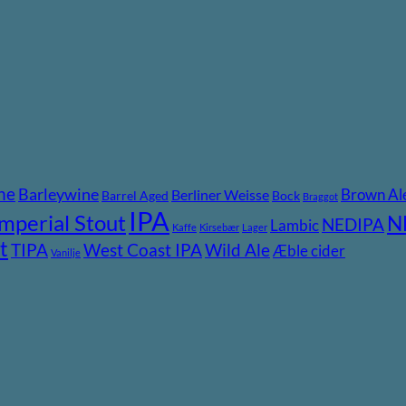
ne
Barleywine
Brown Al
Berliner Weisse
Barrel Aged
Bock
Braggot
IPA
Imperial Stout
N
NEDIPA
Lambic
Kaffe
Kirsebær
Lager
t
TIPA
Wild Ale
West Coast IPA
Æble cider
Vanilje