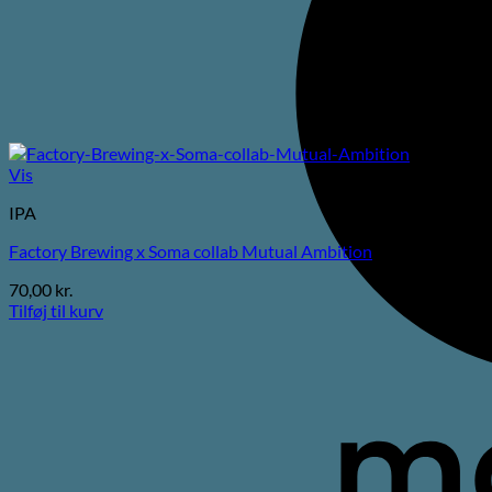
Vis
IPA
Factory Brewing x Soma collab Mutual Ambition
70,00
kr.
Tilføj til kurv