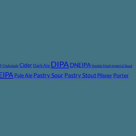
DIPA
DNEIPA
e
Cider
Dark Ale
Chokolade
Double Mash Imperial Stout
EIPA
Pastry Stout
Pastry Sour
Pale Ale
Pilsner
Porter