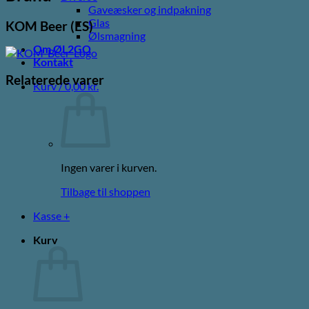
Gaveæsker og indpakning
Glas
KOM Beer (ES)
Ølsmagning
Om ØL2GO
Kontakt
Relaterede varer
Kurv /
0,00
kr.
Ingen varer i kurven.
Tilbage til shoppen
Kasse
+
Kurv