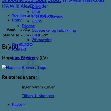
Vanilje
Spiritus
Wild Ale
IPA
Æble cider
Cider
Likør
Yderligere information
Most og Sodavand
Brand
Chips
Diverse
Vægt
550 g
Gaveæsker og indpakning
Størrelse
7,5 × 7,5 × 15 cm
Glas
Ølsmagning
Om ØL2GO
Brand
Kontakt
Hopalaa Brewery (LV)
Kurv /
0,00
kr.
Relaterede varer
Ingen varer i kurven.
Tilbage til shoppen
Kasse
+