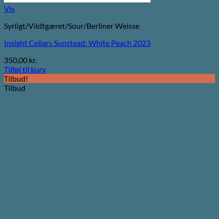
Vis
Syrligt/Vildtgæret/Sour/Berliner Weisse
Insight Cellars Sunstead: White Peach 2023
350,00
kr.
Tilføj til kurv
Tilbud!
Tilbud