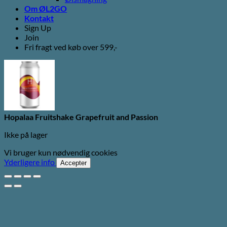
Om ØL2GO
Kontakt
Sign Up
Join
Fri fragt ved køb over 599,-
Hopalaa Fruitshake Grapefruit and Passion
Ikke på lager
Vi bruger kun nødvendig cookies
Yderligere info
Accepter