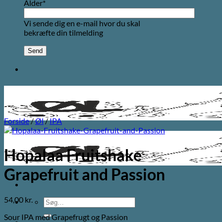
Alder*
Vi sende dig en e-mail hvor du skal
bekræfte din tilmelding
Forside
/
Øl
/
IPA
Hopalaa Fruitshake
Grapefruit and Passion
54,00
kr.
Søg
efter:
Sour IPA med Grapefrugt og Passion