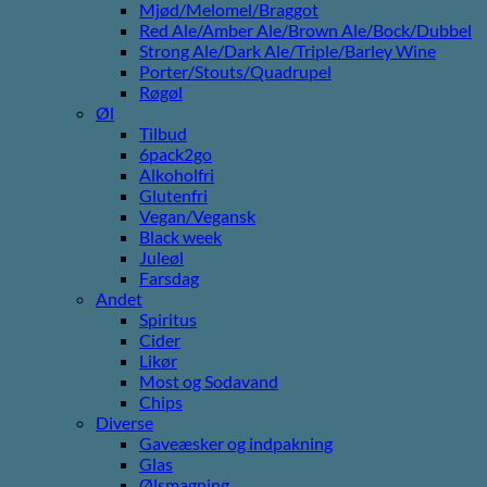
Mjød/Melomel/Braggot
Red Ale/Amber Ale/Brown Ale/Bock/Dubbel
Strong Ale/Dark Ale/Triple/Barley Wine
Porter/Stouts/Quadrupel
Røgøl
Øl
Tilbud
6pack2go
Alkoholfri
Glutenfri
Vegan/Vegansk
Black week
Juleøl
Farsdag
Andet
Spiritus
Cider
Likør
Most og Sodavand
Chips
Diverse
Gaveæsker og indpakning
Glas
Ølsmagning