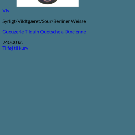
Vis
Syrligt/Vildtgæret/Sour/Berliner Weisse
Gueuzerie Tilquin Quetsche a l’Ancienne
240,00
kr.
Tilføj til kurv