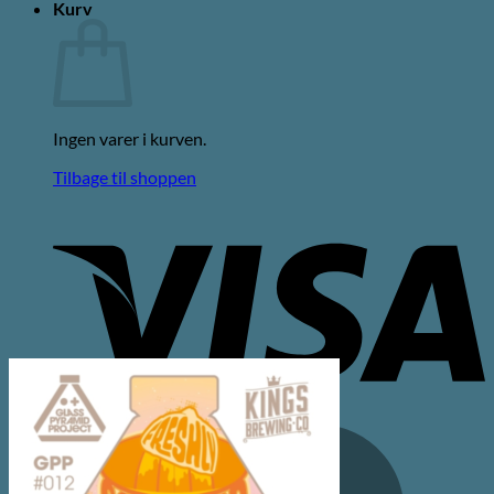
Kurv
Ingen varer i kurven.
Tilbage til shoppen
V
M