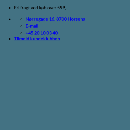
Fortsæt
Fri fragt ved køb over 599,-
til
indhold
Nørregade 16, 8700 Horsens
E-mail
+45 20 10 03 40
Tilmeld kundeklubben