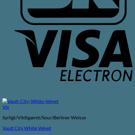
V
E
Vis
Syrligt/Vildtgæret/Sour/Berliner Weisse
Vault City White Velvet