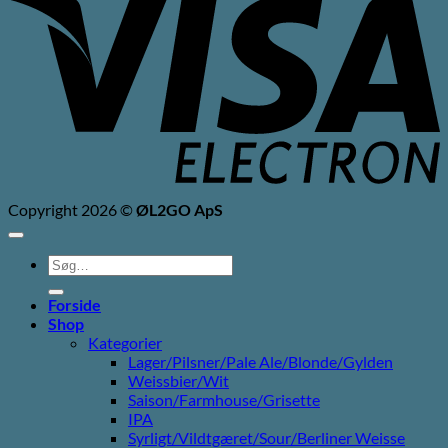
E
Copyright 2026 ©
ØL2GO ApS
Søg
efter:
Forside
Shop
Kategorier
Lager/Pilsner/Pale Ale/Blonde/Gylden
Weissbier/Wit
Saison/Farmhouse/Grisette
IPA
Syrligt/Vildtgæret/Sour/Berliner Weisse