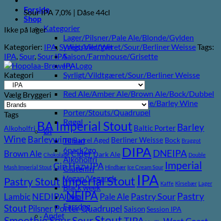
Forside
Sour IPA 7,0% | Dåse 44cl
Shop
Kategorier
Ikke på lager
Lager/Pilsner/Pale Ale/Blonde/Gylden
Kategorier:
IPA
,
Syrligt/Vildtgæret/Sour/Berliner Weisse
Tags:
Weissbier/Wit
IPA
,
Sour
,
Sour IPA
Saison/Farmhouse/Grisette
IPA
Kategori
Syrligt/Vildtgæret/Sour/Berliner Weisse
Mjød/Melomel/Braggot
Red Ale/Amber Ale/Brown Ale/Bock/Dubbel
Vælg Bryggeri
Strong Ale/Dark Ale/Triple/Barley Wine
Porter/Stouts/Quadrupel
Tags
Røgøl
BA Imperial Stout
Barley
Baltic Porter
Alkoholfri
Øl
Wine
Barleywine
Berliner Weisse
Tilbud
Barrel Aged
Bock
Braggot
DIPA
6pack2go
DNEIPA
Brown Ale
Cider
Dark Ale
Chokolade
Double
Alkoholfri
Imperial
Gin
Hazy IPA
Mash Imperial Stout
Hindbær
Ice Cream Sour
Glutenfri
IPA
Vegan/Vegansk
Imperial Stout
Pastry Stout
Kaffe
Kirsebær
Lager
Black week
NEIPA
Pastry
NEDIPA
Pastry Sour
Lambic
Pale Ale
Juleøl
Farsdag
Stout
Porter
Quadrupel
Pilsner
Saison
Session IPA
Andet
Stout
Sour
Smoothie Sour
TIPA
West Coast