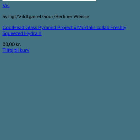
Vis
Syrligt/Vildtgæret/Sour/Berliner Weisse
CoolHead Glass Pyramid Project x Mortalis collab Freshly
Squeezed Hydra II
88,00
kr.
Tilføj til kurv