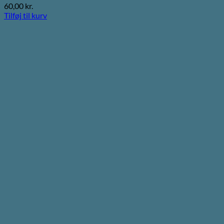
60,00
kr.
Tilføj til kurv