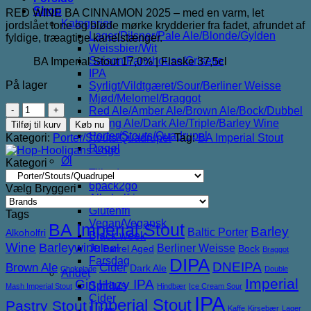
Shop
RED WINE BA CINNAMON 2025 – med en varm, let
Kategorier
jordslået tone og bløde mørke krydderier fra fadet, afrundet af
Lager/Pilsner/Pale Ale/Blonde/Gylden
fyldige, træagtige kanelstænger.
Weissbier/Wit
Saison/Farmhouse/Grisette
BA Imperial Stout 17,0% | Flaske 37,5cl
IPA
På lager
Syrligt/Vildtgæret/Sour/Berliner Weisse
Mjød/Melomel/Braggot
Hop
Red Ale/Amber Ale/Brown Ale/Bock/Dubbel
Hooligans
Strong Ale/Dark Ale/Triple/Barley Wine
Tilføj til kurv
Køb nu
Parasomnia
Porter/Stouts/Quadrupel
Kategori:
Porter/Stouts/Quadrupel
Tag:
BA Imperial Stout
Red
Røgøl
Wine
Øl
Kategori
BA
Tilbud
Cinnamon
6pack2go
Vælg Bryggeri
2025
Alkoholfri
antal
Glutenfri
Tags
Vegan/Vegansk
BA Imperial Stout
Barley
Baltic Porter
Alkoholfri
Black week
Wine
Barleywine
Berliner Weisse
Juleøl
Barrel Aged
Bock
Braggot
Farsdag
DIPA
DNEIPA
Brown Ale
Cider
Dark Ale
Chokolade
Double
Andet
Imperial
Gin
Hazy IPA
Spiritus
Mash Imperial Stout
Hindbær
Ice Cream Sour
IPA
Cider
Imperial Stout
Pastry Stout
Kaffe
Kirsebær
Lager
Likør