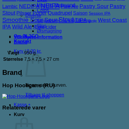
NEIPA
Most og Sodavand
NEDIPA
Pastry Sour
Pastry
Lambic
Pale Ale
Chips
Stout
Porter
Quadrupel
Pilsner
Saison
Session IPA
Diverse
Stout
Smoothie Sour
Sour
TIPA
West Coast
Gaveæsker og indpakning
Vanilje
Glas
IPA
Wild Ale
Æble cider
Ølsmagning
Om ØL2GO
Yderligere information
Kontakt
Brand
Kurv /
0,00
kr.
Vægt
950 g
Størrelse
7,5 × 7,5 × 27 cm
Brand
Hop Hooligans (RU)
Ingen varer i kurven.
Tilbage til shoppen
Kasse
+
Relaterede varer
Kurv