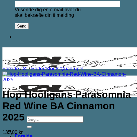
Vi sende dig en e-mail hvor du
skal bekræfte din tilmelding
Forside
/
Øl
/
Porter/Stouts/Quadrupel
Hop Hooligans Parasomnia
Red Wine BA Cinnamon
2025
Søg
efter:
135,00
kr.
Forside