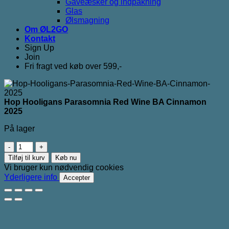
Gaveæsker og indpakning
Glas
Ølsmagning
Om ØL2GO
Kontakt
Sign Up
Join
Fri fragt ved køb over 599,-
Hop Hooligans Parasomnia Red Wine BA Cinnamon
2025
På lager
Hop
Hooligans
Tilføj til kurv
Køb nu
Parasomnia
Vi bruger kun nødvendig cookies
Red
Yderligere info
Accepter
Wine
BA
Cinnamon
2025
antal