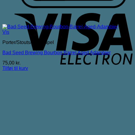
V
E
Vis
Porter/Stouts/Quadrupel
Bad Seed Brewing Bourbon Barrel Aged Adambier
75,00
kr.
Tilføj til kurv