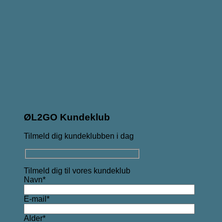
ØL2GO Kundeklub
Tilmeld dig kundeklubben i dag
Tilmeld dig til vores kundeklub
Navn*
E-mail*
Alder*