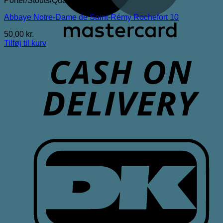
Porter/Stouts/Quadrupel
Abbaye Notre-Dame de Saint-Rémy Rochefort 10
50,00
kr.
Tilføj til kurv
D
D