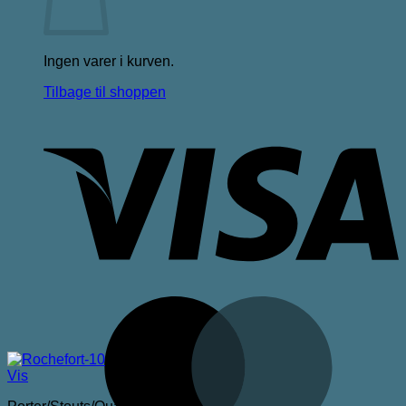
Ingen varer i kurven.
Tilbage til shoppen
V
M
Vis