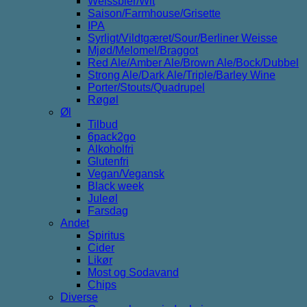
Weissbier/Wit
Saison/Farmhouse/Grisette
IPA
Syrligt/Vildtgæret/Sour/Berliner Weisse
Mjød/Melomel/Braggot
Red Ale/Amber Ale/Brown Ale/Bock/Dubbel
Strong Ale/Dark Ale/Triple/Barley Wine
Porter/Stouts/Quadrupel
Røgøl
Øl
Tilbud
6pack2go
Alkoholfri
Glutenfri
Vegan/Vegansk
Black week
Juleøl
Farsdag
Andet
Spiritus
Cider
Likør
Most og Sodavand
Chips
Diverse