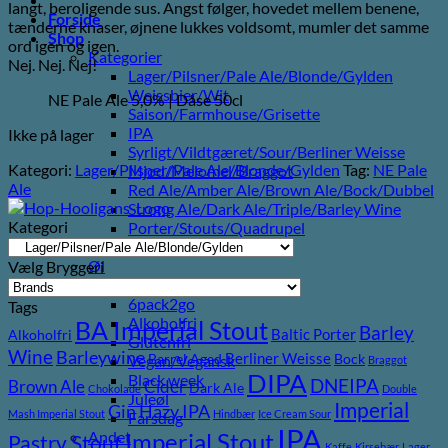
langt, beroligende sus. Angst følger, hovedet mellem benene,
Forside
tænderne knaser, øjnene lukkes voldsomt, mumler det samme
Shop
ord igen og igen.
Kategorier
Nej. Nej. Nej!
Lager/Pilsner/Pale Ale/Blonde/Gylden
Weissbier/Wit
NE Pale Ale 5,0% | Dåse 50cl
Saison/Farmhouse/Grisette
IPA
Ikke på lager
Syrligt/Vildtgæret/Sour/Berliner Weisse
Kategori:
Lager/Pilsner/Pale Ale/Blonde/Gylden
Tag:
NE Pale
Mjød/Melomel/Braggot
Ale
Red Ale/Amber Ale/Brown Ale/Bock/Dubbel
Strong Ale/Dark Ale/Triple/Barley Wine
Kategori
Porter/Stouts/Quadrupel
Røgøl
Øl
Vælg Bryggeri
Tilbud
6pack2go
Tags
Alkoholfri
BA Imperial Stout
Barley
Baltic Porter
Alkoholfri
Glutenfri
Wine
Barleywine
Berliner Weisse
Barrel Aged
Bock
Vegan/Vegansk
Braggot
DIPA
Black week
DNEIPA
Brown Ale
Cider
Dark Ale
Chokolade
Double
Juleøl
Imperial
Gin
Hazy IPA
Mash Imperial Stout
Hindbær
Ice Cream Sour
Farsdag
IPA
Imperial Stout
Andet
Pastry Stout
Kaffe
Kirsebær
Lager