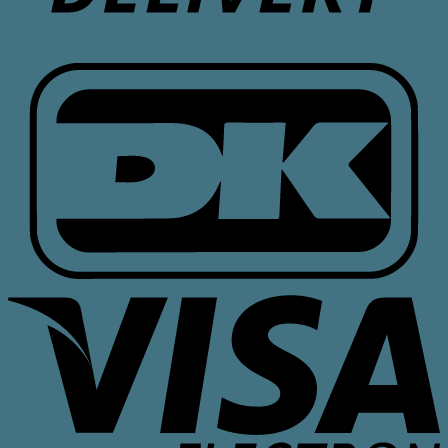
D
V
E