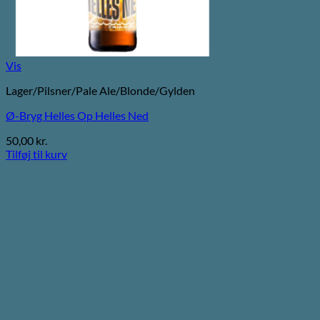
Vis
Lager/Pilsner/Pale Ale/Blonde/Gylden
Ø-Bryg Helles Op Helles Ned
50,00
kr.
Tilføj til kurv