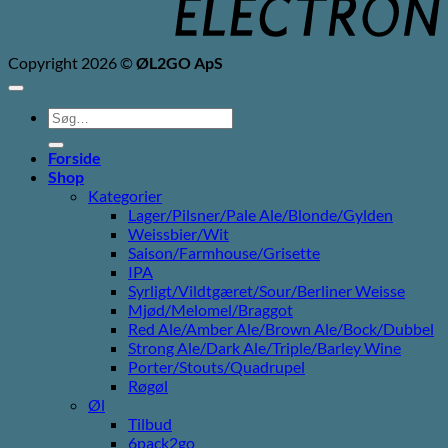
Copyright 2026 ©
ØL2GO ApS
Søg
efter:
Forside
Shop
Kategorier
Lager/Pilsner/Pale Ale/Blonde/Gylden
Weissbier/Wit
Saison/Farmhouse/Grisette
IPA
Syrligt/Vildtgæret/Sour/Berliner Weisse
Mjød/Melomel/Braggot
Red Ale/Amber Ale/Brown Ale/Bock/Dubbel
Strong Ale/Dark Ale/Triple/Barley Wine
Porter/Stouts/Quadrupel
Røgøl
Øl
Tilbud
6pack2go