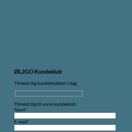
ØL2GO Kundeklub
Tilmeld dig kundeklubben i dag
Tilmeld dig til vores kundeklub
Navn*
E-mail*