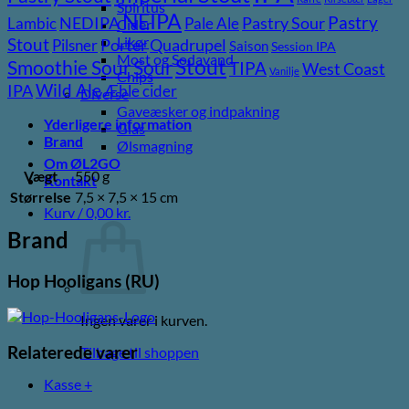
Spiritus
NEIPA
Pastry
NEDIPA
Pastry Sour
Lambic
Pale Ale
Cider
Likør
Stout
Porter
Quadrupel
Pilsner
Saison
Session IPA
Most og Sodavand
Stout
Sour
Smoothie Sour
TIPA
West Coast
Vanilje
Chips
Wild Ale
IPA
Æble cider
Diverse
Gaveæsker og indpakning
Yderligere information
Glas
Brand
Ølsmagning
Om ØL2GO
Vægt
550 g
Kontakt
Størrelse
7,5 × 7,5 × 15 cm
Kurv /
0,00
kr.
Brand
Hop Hooligans (RU)
Ingen varer i kurven.
Relaterede varer
Tilbage til shoppen
Kasse
+