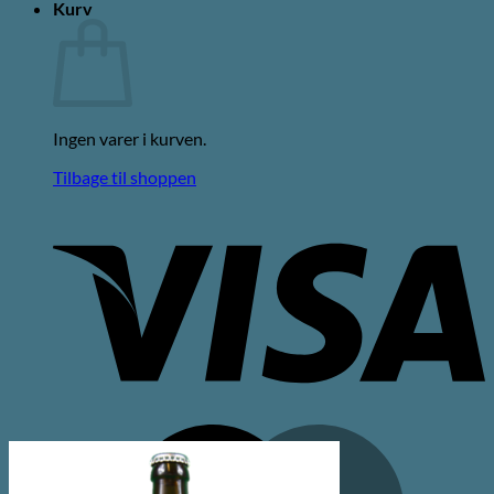
Kurv
Ingen varer i kurven.
Tilbage til shoppen
V
M