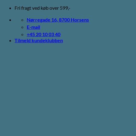
Fortsæt
Fri fragt ved køb over 599,-
til
indhold
Nørregade 16, 8700 Horsens
E-mail
+45 20 10 03 40
Tilmeld kundeklubben