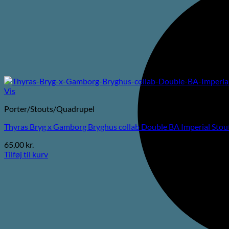
Vis
Porter/Stouts/Quadrupel
Thyras Bryg x Gamborg Bryghus collab Double BA Imperial Stou
65,00
kr.
Tilføj til kurv