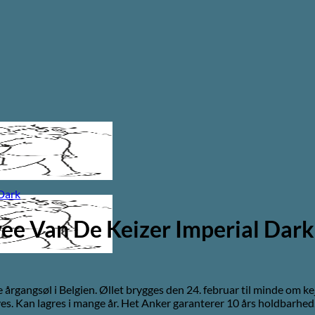
ee Van De Keizer Imperial Dar
gangsøl i Belgien. Øllet brygges den 24. februar til minde om ke
ves. Kan lagres i mange år. Het Anker garanterer 10 års holdbarhed