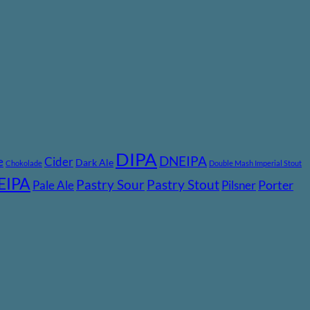
DIPA
DNEIPA
e
Cider
Dark Ale
Chokolade
Double Mash Imperial Stout
EIPA
Pastry Stout
Pastry Sour
Pale Ale
Pilsner
Porter