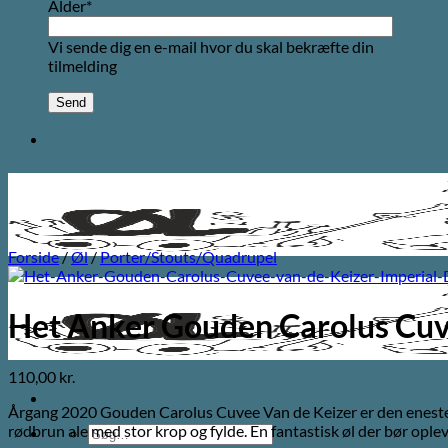
Alder*
Vi sende dig en e-mail hvor du skal bekræfte din
tilmelding
Forside
/
Øl
/
Porter/Stouts/Quadrupel
Het Anker Gouden Carolus Cuv
110,00
kr.
Årgang 2020 Gouden Carolus Cuvee Van de Keizer er den eneste år
rødbrun ale med stor krop og fylde. En fantastisk øl der bør ople
Søg