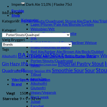
efter:
Imperial Dark Ale 11,0% | Flaske 75cl
Forside
Ikke på lager
Shop
Kategorier
Kategorier:
Porter/Stouts/Quadrupel
,
Strong Ale/Dark Ale/Trip
Lager/Pilsner/Pale Ale/Blonde/Gylden
Weissbier/Wit
Kategori
Saison/Farmhouse/Grisette
IPA
Vælg Bryggeri
Syrligt/Vildtgæret/Sour/Berliner Weisse
Mjød/Melomel/Braggot
Tags
Red Ale/Amber Ale/Brown Ale/Bock/Dubbel
BA Imperial Stout
Barley Wi
Baltic Porter
Strong Ale/Dark Ale/Triple/Barley Wine
Alkoholfri
Porter/Stouts/Quadrupel
Imperial Pastry Stout
Gin
Hazy IPA
Hindbær
Ice Cream Sour
Røgøl
Stou
Sour
Smoothie Sour
Øl
Quadrupel
Saison
Session IPA
Tilbud
6pack2go
Yderligere information
Alkoholfri
Brand
Glutenfri
Vegan/Vegansk
Vægt
1500 g
Black week
Størrelse
9 × 9 × 32 cm
Juleøl
Farsdag