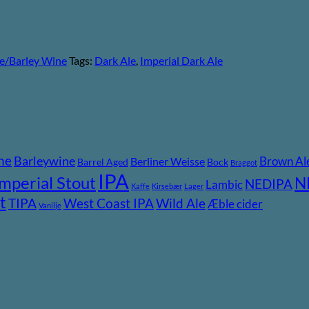
le/Barley Wine
Tags:
Dark Ale
,
Imperial Dark Ale
ne
Barleywine
Brown Al
Berliner Weisse
Barrel Aged
Bock
Braggot
IPA
Imperial Stout
N
NEDIPA
Lambic
Kaffe
Kirsebær
Lager
t
TIPA
Wild Ale
West Coast IPA
Æble cider
Vanilje