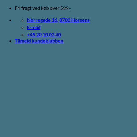
Fortsæt
Fri fragt ved køb over 599,-
til
indhold
Nørregade 16, 8700 Horsens
E-mail
+45 20 10 03 40
Tilmeld kundeklubben