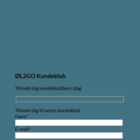
ØL2GO Kundeklub
Tilmeld dig kundeklubben i dag
Tilmeld dig til vores kundeklub
Navn*
E-mail*