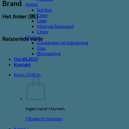
Brand
Andet
Spiritus
Cider
Het Anker (BE)
Likør
Most og Sodavand
Chips
Diverse
Relaterede varer
Gaveæsker og indpakning
Glas
Ølsmagning
Om ØL2GO
Kontakt
Kurv /
0,00
kr.
Ingen varer i kurven.
Tilbage til shoppen
Kasse
+