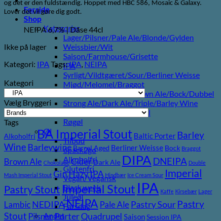
og det er den fuldstændig. Hoppet med HBC 586, Mosaic & Galaxy.
Forside
Lover det vil gøre dig godt.
Shop
Kategorier
NEIPA 6,7% | Dåse 44cl
Lager/Pilsner/Pale Ale/Blonde/Gylden
Ikke på lager
Weissbier/Wit
Saison/Farmhouse/Grisette
Kategori:
IPA
Tags:
IPA
,
NEIPA
IPA
Syrligt/Vildtgæret/Sour/Berliner Weisse
Kategori
Mjød/Melomel/Braggot
Red Ale/Amber Ale/Brown Ale/Bock/Dubbel
Vælg Bryggeri
Strong Ale/Dark Ale/Triple/Barley Wine
Porter/Stouts/Quadrupel
Røgøl
Tags
Øl
BA Imperial Stout
Barley
Baltic Porter
Alkoholfri
Tilbud
Wine
Barleywine
Berliner Weisse
Barrel Aged
Bock
Braggot
6pack2go
DIPA
Alkoholfri
DNEIPA
Brown Ale
Cider
Dark Ale
Chokolade
Double
Glutenfri
Imperial
Gin
Hazy IPA
Mash Imperial Stout
Hindbær
Ice Cream Sour
Vegan/Vegansk
IPA
Imperial Stout
Black week
Pastry Stout
Kaffe
Kirsebær
Lager
Juleøl
NEIPA
Pastry
NEDIPA
Pastry Sour
Lambic
Pale Ale
Farsdag
Stout
Andet
Porter
Quadrupel
Pilsner
Saison
Session IPA