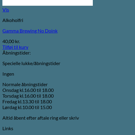
Vis
Alkoholfri
Gamma Brewing No Doink
40,00
kr.
Tilføj til kurv
Åbningstider:
Specielle lukke/åbningstider
Ingen
Normale åbningstider
Onsdag kl.16.00 til 18.00
Torsdag kl.16.00 til 18.00
Fredag kl.13.30 til 18.00
Lørdag kl.10.00 til 15.00
Altid åbent efter aftale ring eller skriv
Links