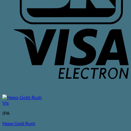
V
E
Vis
IPA
Nepo Gold Rush