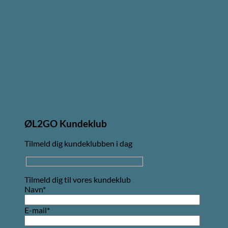
ØL2GO Kundeklub
Tilmeld dig kundeklubben i dag
Tilmeld dig til vores kundeklub
Navn*
E-mail*