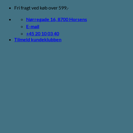
Fortsæt
Fri fragt ved køb over 599,-
til
indhold
Nørregade 16, 8700 Horsens
E-mail
+45 20 10 03 40
Tilmeld kundeklubben