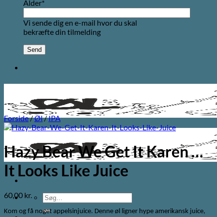
Alder*
Vi sende dig en e-mail hvor du skal
bekræfte din tilmelding
Forside
/
Øl
/
IPA
Hazy Bear We Get It Karen …
It Looks Like Juice
60,00
kr.
Søg
efter:
Kom og få noget appelsinjuice. Denne øl ligner hype amerikansk juice,