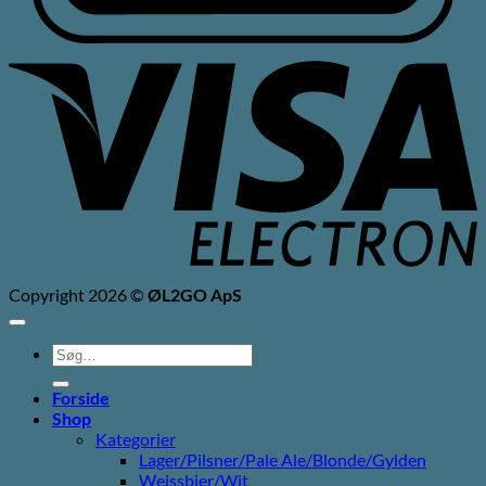
V
E
Copyright 2026 ©
ØL2GO ApS
Søg
efter:
Forside
Shop
Kategorier
Lager/Pilsner/Pale Ale/Blonde/Gylden
Weissbier/Wit