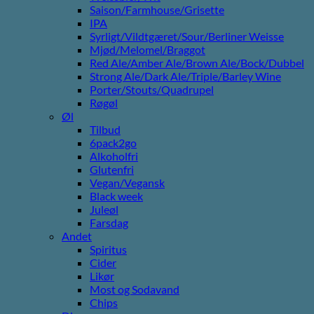
Saison/Farmhouse/Grisette
IPA
Syrligt/Vildtgæret/Sour/Berliner Weisse
Mjød/Melomel/Braggot
Red Ale/Amber Ale/Brown Ale/Bock/Dubbel
Strong Ale/Dark Ale/Triple/Barley Wine
Porter/Stouts/Quadrupel
Røgøl
Øl
Tilbud
6pack2go
Alkoholfri
Glutenfri
Vegan/Vegansk
Black week
Juleøl
Farsdag
Andet
Spiritus
Cider
Likør
Most og Sodavand
Chips