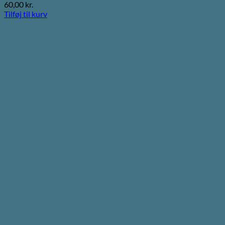
60,00
kr.
Tilføj til kurv