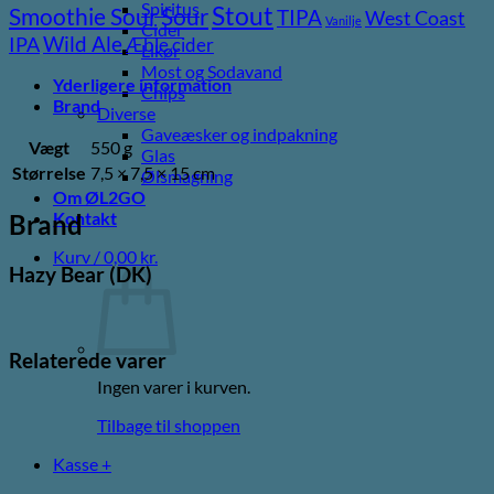
Spiritus
Stout
Sour
Smoothie Sour
TIPA
West Coast
Vanilje
Cider
Wild Ale
IPA
Æble cider
Likør
Most og Sodavand
Yderligere information
Chips
Brand
Diverse
Gaveæsker og indpakning
Vægt
550 g
Glas
Størrelse
7,5 × 7,5 × 15 cm
Ølsmagning
Om ØL2GO
Kontakt
Brand
Kurv /
0,00
kr.
Hazy Bear (DK)
Relaterede varer
Ingen varer i kurven.
Tilbage til shoppen
Kasse
+