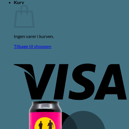
Kurv
Ingen varer i kurven.
Tilbage til shoppen
V
M