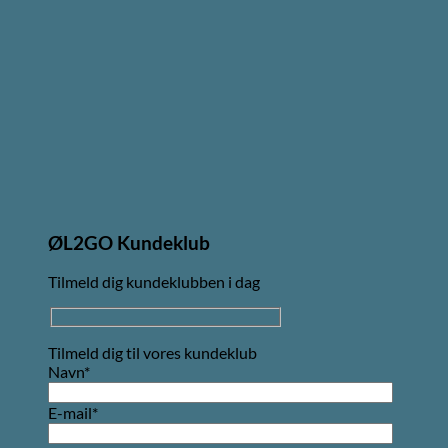
ØL2GO Kundeklub
Tilmeld dig kundeklubben i dag
Tilmeld dig til vores kundeklub
Navn*
E-mail*