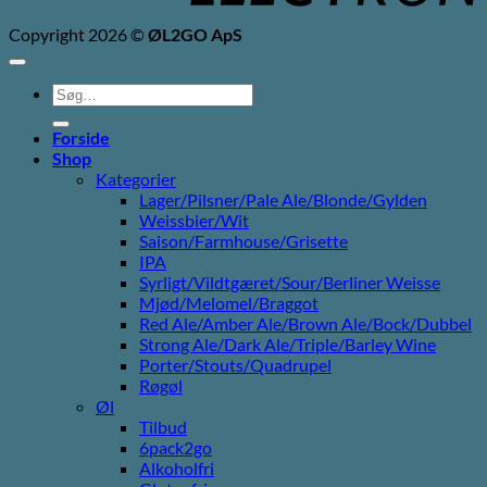
Copyright 2026 ©
ØL2GO ApS
Søg
efter:
Forside
Shop
Kategorier
Lager/Pilsner/Pale Ale/Blonde/Gylden
Weissbier/Wit
Saison/Farmhouse/Grisette
IPA
Syrligt/Vildtgæret/Sour/Berliner Weisse
Mjød/Melomel/Braggot
Red Ale/Amber Ale/Brown Ale/Bock/Dubbel
Strong Ale/Dark Ale/Triple/Barley Wine
Porter/Stouts/Quadrupel
Røgøl
Øl
Tilbud
6pack2go
Alkoholfri