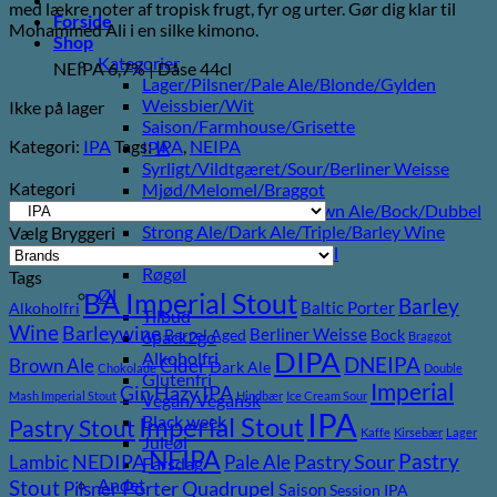
med lækre noter af tropisk frugt, fyr og urter. Gør dig klar til
Forside
Mohammed Ali i en silke kimono.
Shop
Kategorier
NEIPA 6,7% | Dåse 44cl
Lager/Pilsner/Pale Ale/Blonde/Gylden
Weissbier/Wit
Ikke på lager
Saison/Farmhouse/Grisette
Kategori:
IPA
Tags:
IPA
,
NEIPA
IPA
Syrligt/Vildtgæret/Sour/Berliner Weisse
Kategori
Mjød/Melomel/Braggot
Red Ale/Amber Ale/Brown Ale/Bock/Dubbel
Strong Ale/Dark Ale/Triple/Barley Wine
Vælg Bryggeri
Porter/Stouts/Quadrupel
Røgøl
Tags
Øl
BA Imperial Stout
Barley
Baltic Porter
Alkoholfri
Tilbud
Wine
Barleywine
Berliner Weisse
Barrel Aged
Bock
6pack2go
Braggot
DIPA
Alkoholfri
DNEIPA
Brown Ale
Cider
Dark Ale
Chokolade
Double
Glutenfri
Imperial
Gin
Hazy IPA
Mash Imperial Stout
Hindbær
Ice Cream Sour
Vegan/Vegansk
IPA
Imperial Stout
Black week
Pastry Stout
Kaffe
Kirsebær
Lager
Juleøl
NEIPA
Pastry
NEDIPA
Pastry Sour
Lambic
Pale Ale
Farsdag
Andet
Stout
Porter
Quadrupel
Pilsner
Saison
Session IPA