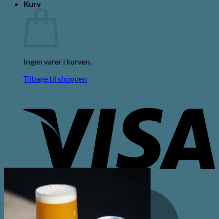
Kurv
Ingen varer i kurven.
Tilbage til shoppen
V
M