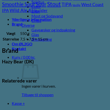
Spiritus
Stout
Sour
Smoothie Sour
TIPA
West Coast
Vanilje
Cider
Wild Ale
IPA
Æble cider
Likør
Most og Sodavand
Yderligere information
Chips
Brand
Diverse
Gaveæsker og indpakning
Vægt
550 g
Glas
Størrelse
7,5 × 7,5 × 15 cm
Ølsmagning
Om ØL2GO
Kontakt
Brand
Kurv /
0,00
kr.
Hazy Bear (DK)
Relaterede varer
Ingen varer i kurven.
Tilbage til shoppen
Kasse
+