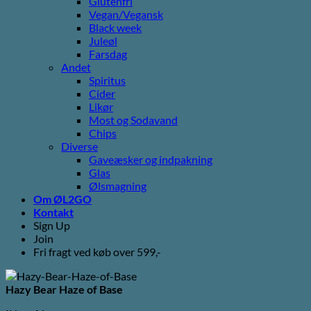
Glutenfri
Vegan/Vegansk
Black week
Juleøl
Farsdag
Andet
Spiritus
Cider
Likør
Most og Sodavand
Chips
Diverse
Gaveæsker og indpakning
Glas
Ølsmagning
Om ØL2GO
Kontakt
Sign Up
Join
Fri fragt ved køb over 599,-
Hazy Bear Haze of Base