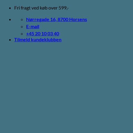
Fortsæt
Fri fragt ved køb over 599,-
til
indhold
Nørregade 16, 8700 Horsens
E-mail
+45 20 10 03 40
Tilmeld kundeklubben