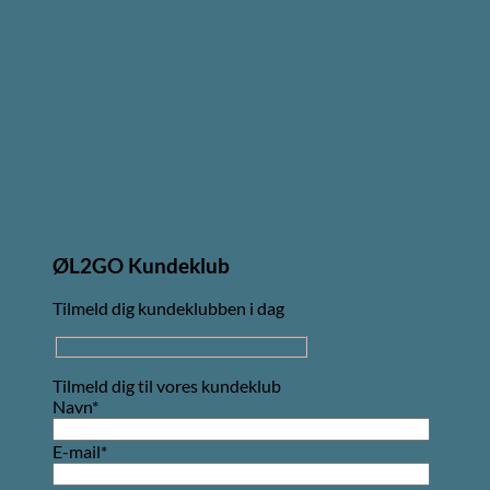
ØL2GO Kundeklub
Tilmeld dig kundeklubben i dag
Tilmeld dig til vores kundeklub
Navn*
E-mail*