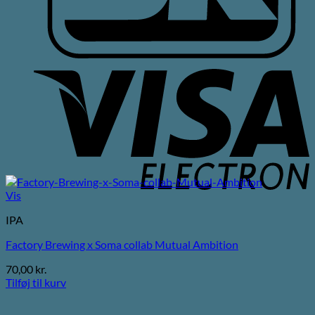
V
E
Vis
IPA
Factory Brewing x Soma collab Mutual Ambition
70,00
kr.
Tilføj til kurv