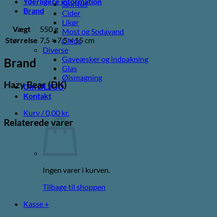
Yderligere information
Spiritus
Brand
Cider
Likør
Vægt
550 g
Most og Sodavand
Størrelse
7,5 × 7,5 × 15 cm
Chips
Diverse
Gaveæsker og indpakning
Brand
Glas
Ølsmagning
Hazy Bear (DK)
Om ØL2GO
Kontakt
Kurv /
0,00
kr.
Relaterede varer
Ingen varer i kurven.
Tilbage til shoppen
Kasse
+