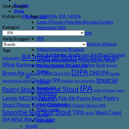
Forside
Ikke på lager
Shop
Kategori:
IPA
Tags:
DNEIPA
,
IPA
,
NEIPA
Kategorier
Lager/Pilsner/Pale Ale/Blonde/Gylden
Kategori
Weissbier/Wit
Saison/Farmhouse/Grisette
IPA
Vælg Bryggeri
Syrligt/Vildtgæret/Sour/Berliner Weisse
Mjød/Melomel/Braggot
Tags
Red Ale/Amber Ale/Brown Ale/Bock/Dubbel
BA Imperial Stout
Barley
Baltic Porter
Alkoholfri
Strong Ale/Dark Ale/Triple/Barley Wine
Wine
Barleywine
Berliner Weisse
Barrel Aged
Bock
Porter/Stouts/Quadrupel
Braggot
DIPA
Røgøl
DNEIPA
Brown Ale
Cider
Dark Ale
Chokolade
Double
Øl
Imperial
Gin
Hazy IPA
Mash Imperial Stout
Hindbær
Ice Cream Sour
Tilbud
IPA
Imperial Stout
6pack2go
Pastry Stout
Kaffe
Kirsebær
Lager
Alkoholfri
NEIPA
Pastry
NEDIPA
Pastry Sour
Lambic
Pale Ale
Glutenfri
Vegan/Vegansk
Stout
Porter
Quadrupel
Pilsner
Saison
Session IPA
Black week
Stout
Sour
Smoothie Sour
TIPA
West Coast
Vanilje
Juleøl
Wild Ale
IPA
Æble cider
Farsdag
Andet