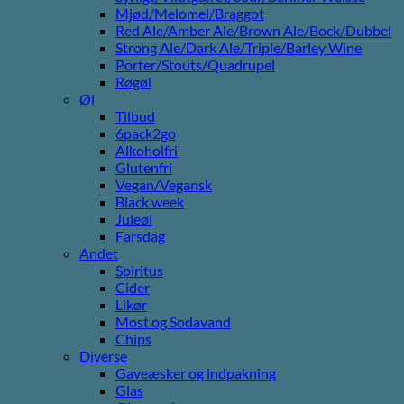
Mjød/Melomel/Braggot
Red Ale/Amber Ale/Brown Ale/Bock/Dubbel
Strong Ale/Dark Ale/Triple/Barley Wine
Porter/Stouts/Quadrupel
Røgøl
Øl
Tilbud
6pack2go
Alkoholfri
Glutenfri
Vegan/Vegansk
Black week
Juleøl
Farsdag
Andet
Spiritus
Cider
Likør
Most og Sodavand
Chips
Diverse
Gaveæsker og indpakning
Glas