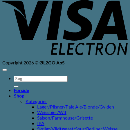
E
Copyright 2026 ©
ØL2GO ApS
Søg
efter:
Forside
Shop
Kategorier
Lager/Pilsner/Pale Ale/Blonde/Gylden
Weissbier/Wit
Saison/Farmhouse/Grisette
IPA
Syrligt/Vildtgæret/Sour/Berliner Weisse