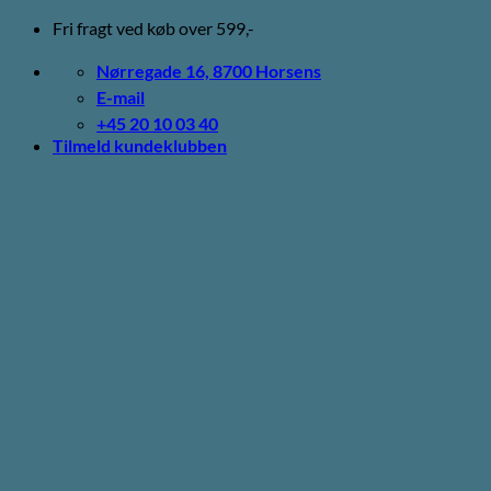
Fortsæt
Fri fragt ved køb over 599,-
til
indhold
Nørregade 16, 8700 Horsens
E-mail
+45 20 10 03 40
Tilmeld kundeklubben