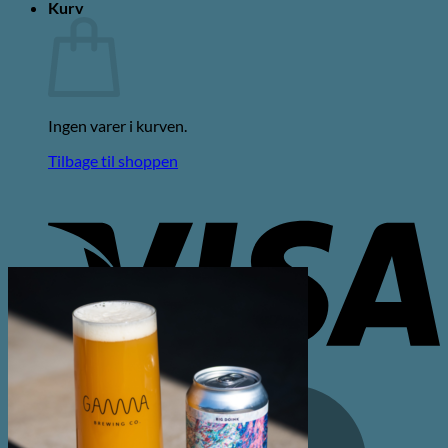
Kurv
Ingen varer i kurven.
Tilbage til shoppen
V
M