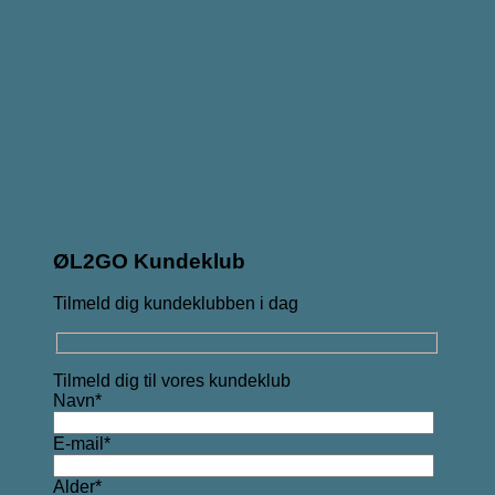
ØL2GO Kundeklub
Tilmeld dig kundeklubben i dag
Tilmeld dig til vores kundeklub
Navn*
E-mail*
Alder*