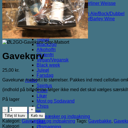
Syrligt/Vildtgæret/Sour/Berliner Weisse
Mjød/Melomel/Braggot
Red Ale/Amber Ale/Brown Ale/Bock/Dubbel
Strong Ale/Dark Ale/Triple/Barley Wine
Porter/Stouts/Quadrupel
Røgøl
Øl
Tilbud
6pack2go
Alkoholfri
Gavekurv
Glutenfri
Vegan/Vegansk
Black week
25,00
kr.
Juleøl
Farsdag
Gavekurve matsort i to størrelser. Pakkes ind med cellofan omk
Andet
Spiritus
(indhold på billederne følger ikke med det skal vælges særskil
Cider
Likør
På lager
Most og Sodavand
Chips
Gavekurv
Diverse
antal
Tilføj til kurv
Køb nu
Gaveæsker og indpakning
Kategori:
Gaveæsker og indpakning
Tags:
Gavebakke
,
Gavek
Glas
Kategori
Ølsmagning