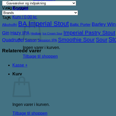
Om ØL2GO
Vælg Bryggeri
Kontakt
Kurv /
0,00
kr.
Tags
BA Imperial Stout
Barley Wi
Baltic Porter
Alkoholfri
Imperial Pastry Stout
Gin
Hazy IPA
Hindbær
Ice Cream Sour
St
Smoothie Sour
Sour
Quadrupel
Saison
Session IPA
Ingen varer i kurven.
Relaterede varer
Tilbage til shoppen
Kasse
+
Kurv
Ingen varer i kurven.
Tilbage til shoppen