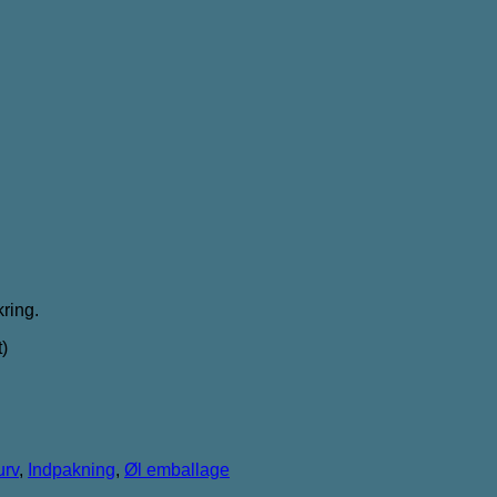
ring.
t)
urv
,
Indpakning
,
Øl emballage