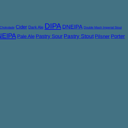
DIPA
DNEIPA
Cider
Dark Ale
Chokolade
Double Mash Imperial Stout
NEIPA
Pastry Sour
Pastry Stout
Porter
Pale Ale
Pilsner