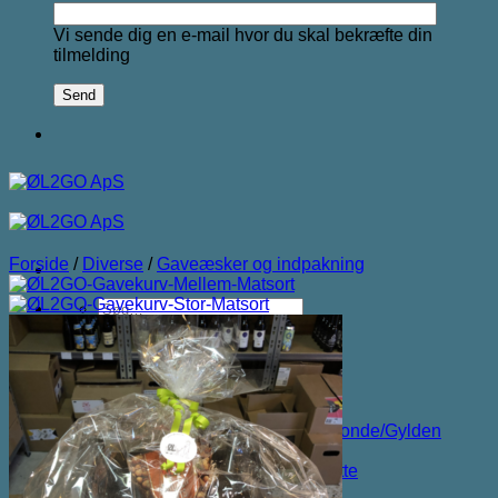
Vi sende dig en e-mail hvor du skal bekræfte din
tilmelding
Forside
/
Diverse
/
Gaveæsker og indpakning
Søg
efter:
Forside
Shop
Kategorier
Lager/Pilsner/Pale Ale/Blonde/Gylden
Weissbier/Wit
Saison/Farmhouse/Grisette
IPA