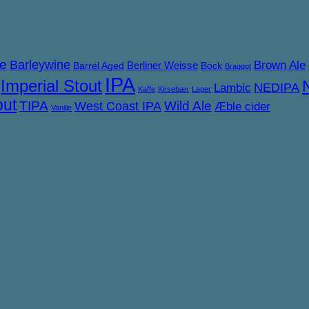
ne
Barleywine
Brown Ale
Berliner Weisse
Barrel Aged
Bock
Braggot
IPA
Imperial Stout
NEDIPA
Lambic
Kaffe
Kirsebær
Lager
out
TIPA
West Coast IPA
Wild Ale
Æble cider
Vanilje