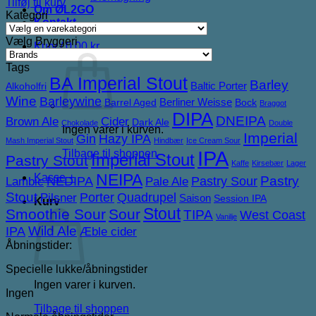
Tilføj til kurv
Om ØL2GO
Kategori
Kontakt
Vælg Bryggeri
Kurv /
0,00
kr.
Tags
BA Imperial Stout
Barley
Baltic Porter
Alkoholfri
Wine
Barleywine
Berliner Weisse
Barrel Aged
Bock
Braggot
DIPA
DNEIPA
Brown Ale
Cider
Dark Ale
Chokolade
Double
Ingen varer i kurven.
Imperial
Gin
Hazy IPA
Mash Imperial Stout
Hindbær
Ice Cream Sour
IPA
Tilbage til shoppen
Imperial Stout
Pastry Stout
Kaffe
Kirsebær
Lager
NEIPA
Kasse
+
NEDIPA
Pastry Sour
Pastry
Lambic
Pale Ale
Stout
Porter
Quadrupel
Pilsner
Saison
Session IPA
Kurv
Stout
Smoothie Sour
Sour
TIPA
West Coast
Vanilje
IPA
Wild Ale
Æble cider
Åbningstider:
Specielle lukke/åbningstider
Ingen varer i kurven.
Ingen
Tilbage til shoppen