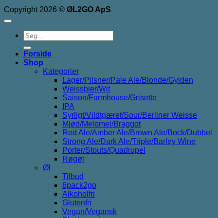
Copyright 2026 ©
ØL2GO ApS
Søg
efter:
Forside
Shop
Kategorier
Lager/Pilsner/Pale Ale/Blonde/Gylden
Weissbier/Wit
Saison/Farmhouse/Grisette
IPA
Syrligt/Vildtgæret/Sour/Berliner Weisse
Mjød/Melomel/Braggot
Red Ale/Amber Ale/Brown Ale/Bock/Dubbel
Strong Ale/Dark Ale/Triple/Barley Wine
Porter/Stouts/Quadrupel
Røgøl
Øl
Tilbud
6pack2go
Alkoholfri
Glutenfri
Vegan/Vegansk