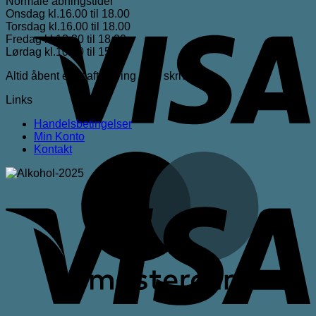
Normale åbningstider
Onsdag kl.16.00 til 18.00
V
Torsdag kl.16.00 til 18.00
Fredag kl.13.30 til 18.00
Lørdag kl.10.00 til 15.00
Altid åbent efter aftale ring eller skriv
Links
Handelsbetingelser
Min Konto
Kontakt
M
V