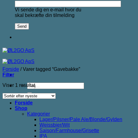
Vi sende dig en e-mail hvor du
skal bekræfte din tilmelding
Forside
/
Varer tagged “Gavebakke”
Filter
Søg
Viser 1 resultat
efter:
Forside
Shop
Kategorier
Lager/Pilsner/Pale Ale/Blonde/Gylden
Weissbier/Wit
Saison/Farmhouse/Grisette
IPA