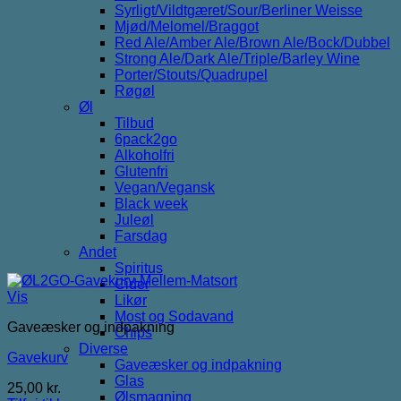
Syrligt/Vildtgæret/Sour/Berliner Weisse
Mjød/Melomel/Braggot
Red Ale/Amber Ale/Brown Ale/Bock/Dubbel
Strong Ale/Dark Ale/Triple/Barley Wine
Porter/Stouts/Quadrupel
Røgøl
Øl
Tilbud
6pack2go
Alkoholfri
Glutenfri
Vegan/Vegansk
Black week
Juleøl
Farsdag
Andet
Spiritus
Cider
Vis
Likør
Most og Sodavand
Gaveæsker og indpakning
Chips
Diverse
Gavekurv
Gaveæsker og indpakning
Glas
25,00
kr.
Ølsmagning