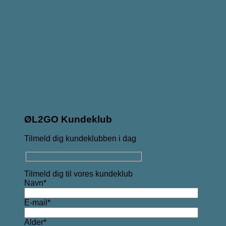
ØL2GO Kundeklub
Tilmeld dig kundeklubben i dag
Tilmeld dig til vores kundeklub
Navn*
E-mail*
Alder*