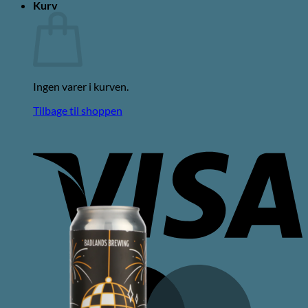
Kurv
Ingen varer i kurven.
Tilbage til shoppen
V
M