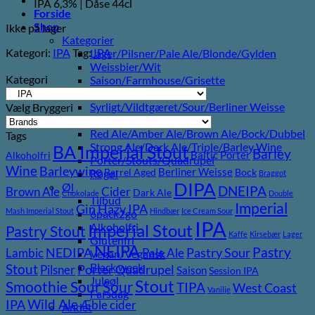
IPA 6,3% | Dåse 44cl
Forside
Shop
Ikke på lager
Kategorier
Kategori:
IPA
Tag:
IPA
Lager/Pilsner/Pale Ale/Blonde/Gylden
Weissbier/Wit
Kategori
Saison/Farmhouse/Grisette
IPA
Syrligt/Vildtgæret/Sour/Berliner Weisse
Vælg Bryggeri
Mjød/Melomel/Braggot
Red Ale/Amber Ale/Brown Ale/Bock/Dubbel
Tags
Strong Ale/Dark Ale/Triple/Barley Wine
BA Imperial Stout
Barley
Baltic Porter
Alkoholfri
Porter/Stouts/Quadrupel
Wine
Barleywine
Berliner Weisse
Barrel Aged
Bock
Røgøl
Braggot
DIPA
Øl
DNEIPA
Brown Ale
Cider
Dark Ale
Chokolade
Double
Tilbud
Imperial
Gin
Hazy IPA
Mash Imperial Stout
Hindbær
Ice Cream Sour
6pack2go
IPA
Imperial Stout
Alkoholfri
Pastry Stout
Kaffe
Kirsebær
Lager
Glutenfri
NEIPA
Pastry
NEDIPA
Pastry Sour
Lambic
Pale Ale
Vegan/Vegansk
Black week
Stout
Porter
Quadrupel
Pilsner
Saison
Session IPA
Juleøl
Stout
Sour
Smoothie Sour
TIPA
West Coast
Vanilje
Farsdag
Wild Ale
IPA
Æble cider
Andet