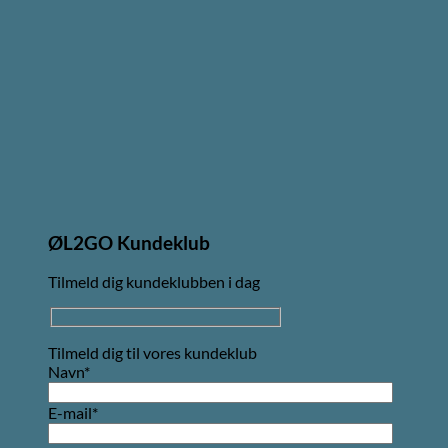
ØL2GO Kundeklub
Tilmeld dig kundeklubben i dag
Tilmeld dig til vores kundeklub
Navn*
E-mail*