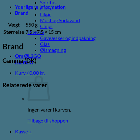
Spiritus
Yderligere information
Cider
Brand
Likør
Most og Sodavand
Vægt
550 g
Chips
Størrelse
7,5 × 7,5 × 15 cm
Diverse
Gaveæsker og indpakning
Glas
Brand
Ølsmagning
Om ØL2GO
Gamma (DK)
Kontakt
Kurv /
0,00
kr.
Relaterede varer
Ingen varer i kurven.
Tilbage til shoppen
Kasse
+