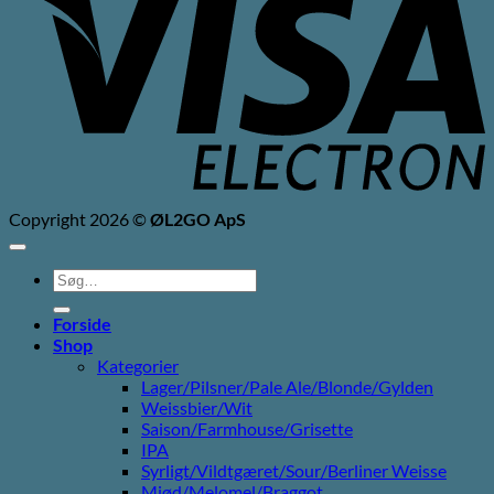
Copyright 2026 ©
ØL2GO ApS
Søg
efter:
Forside
Shop
Kategorier
Lager/Pilsner/Pale Ale/Blonde/Gylden
Weissbier/Wit
Saison/Farmhouse/Grisette
IPA
Syrligt/Vildtgæret/Sour/Berliner Weisse
Mjød/Melomel/Braggot