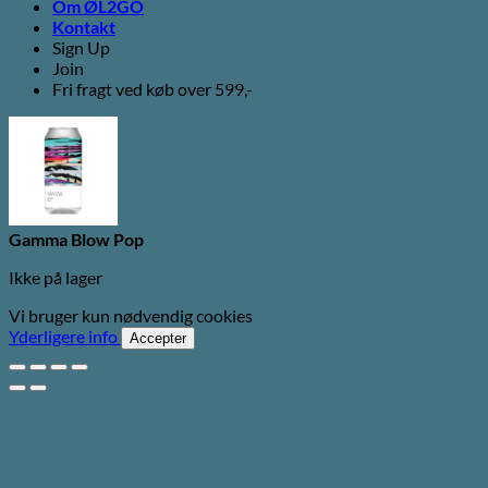
Om ØL2GO
Kontakt
Sign Up
Join
Fri fragt ved køb over 599,-
Gamma Blow Pop
Ikke på lager
Vi bruger kun nødvendig cookies
Yderligere info
Accepter