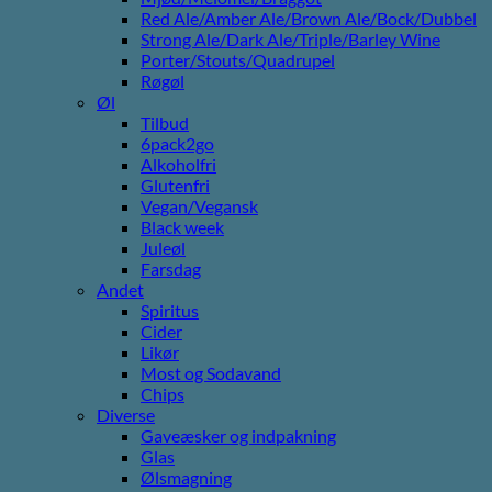
Red Ale/Amber Ale/Brown Ale/Bock/Dubbel
Strong Ale/Dark Ale/Triple/Barley Wine
Porter/Stouts/Quadrupel
Røgøl
Øl
Tilbud
6pack2go
Alkoholfri
Glutenfri
Vegan/Vegansk
Black week
Juleøl
Farsdag
Andet
Spiritus
Cider
Likør
Most og Sodavand
Chips
Diverse
Gaveæsker og indpakning
Glas
Ølsmagning