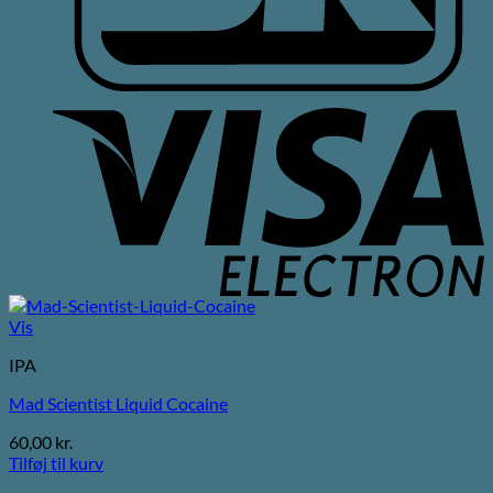
V
E
Vis
IPA
Mad Scientist Liquid Cocaine
60,00
kr.
Tilføj til kurv