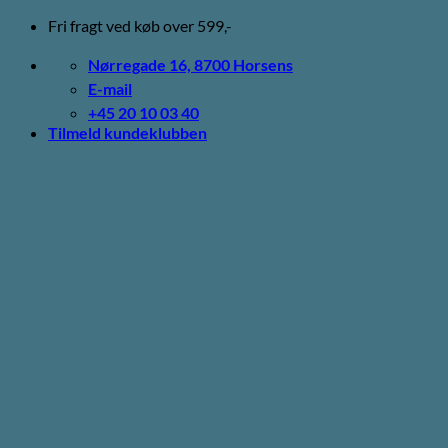
Fortsæt
Fri fragt ved køb over 599,-
til
indhold
Nørregade 16, 8700 Horsens
E-mail
+45 20 10 03 40
Tilmeld kundeklubben