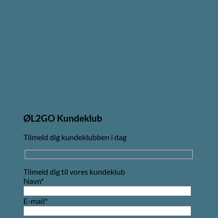
ØL2GO Kundeklub
Tilmeld dig kundeklubben i dag
Tilmeld dig til vores kundeklub
Navn*
E-mail*