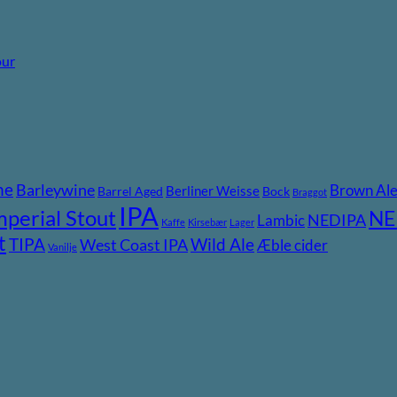
our
ne
Barleywine
Brown Al
Berliner Weisse
Barrel Aged
Bock
Braggot
IPA
mperial Stout
NE
NEDIPA
Lambic
Kaffe
Kirsebær
Lager
t
TIPA
Wild Ale
West Coast IPA
Æble cider
Vanilje