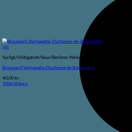
Vis
Syrligt/Vildtgæret/Sour/Berliner Weisse
Brouwerij Verhaeghe Duchesse de Bourgogne
40,00
kr.
Tilføj til kurv