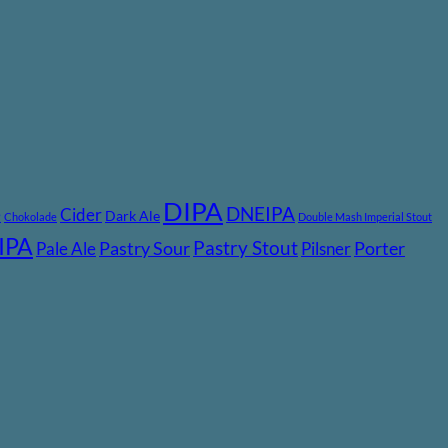
DIPA
DNEIPA
e
Cider
Dark Ale
Chokolade
Double Mash Imperial Stout
IPA
Pastry Stout
Pastry Sour
Porter
Pale Ale
Pilsner