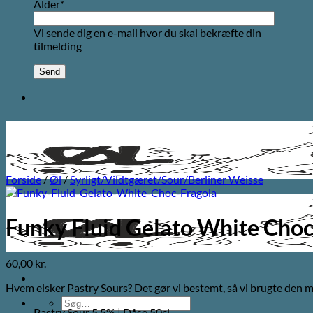
Alder*
Vi sende dig en e-mail hvor du skal bekræfte din
tilmelding
Forside
/
Øl
/
Syrligt/Vildtgæret/Sour/Berliner Weisse
Funky Fluid Gelato White Choc
60,00
kr.
Hvem elsker Pastry Sours? Det gør vi bestemt, så vi brugte den m
Søg
Pastry Sour 5,5% | Dåse 50cl