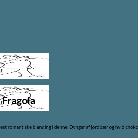
 Fragola
est romantiske blanding i denne. Dynger af jordbær og hvid chokola