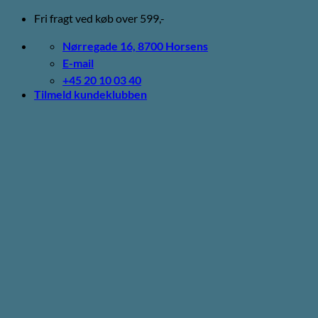
Fortsæt
Fri fragt ved køb over 599,-
til
indhold
Nørregade 16, 8700 Horsens
E-mail
+45 20 10 03 40
Tilmeld kundeklubben