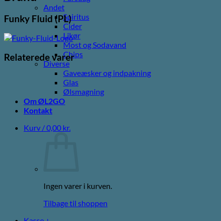
Andet
Spiritus
Funky Fluid (PL)
Cider
Likør
Most og Sodavand
Chips
Relaterede varer
Diverse
Gaveæsker og indpakning
Glas
Ølsmagning
Om ØL2GO
Kontakt
Kurv /
0,00
kr.
Ingen varer i kurven.
Tilbage til shoppen
Kasse
+