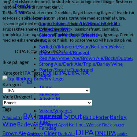
meget vi elskede denne øl, besluttede vi at bringe den tilbage. Resten er
Forside
historie, tilbage til rummet går vi!
Shop
To Space We Go starter med 2 rækker, flaget havre og flager af hvede før
Kategorier
et Mosaic-spiral og en enorm Strata-tørhumle med et strejf af Citra.
Lager/Pilsner/Pale Ale/Blonde/Gylden
Levende gul med en tropisk aroma, smagen blæser af i noter af
Weissbier/Wit
sirupsagtige ananasstykker, mangoslik, passionsfrugt, cannabis,
Saison/Farmhouse/Grisette
komplekse bær og solbær, alt pakket ind i en super fugtig smag. Cremet
IPA
med en eskalerende #EQjuice finish, To Space We Go vil have dig på vej.
Syrligt/Vildtgæret/Sour/Berliner Weisse
DIPA 8,0% | Dåse 47,3cl
Mjød/Melomel/Braggot
Red Ale/Amber Ale/Brown Ale/Bock/Dubbel
Ikke på lager
Strong Ale/Dark Ale/Triple/Barley Wine
Porter/Stouts/Quadrupel
Kategori:
IPA
Tags:
DDH DIPA
,
DIPA
,
IPA
Røgøl
Øl
Kategori
Tilbud
6pack2go
Vælg Bryggeri
Alkoholfri
Glutenfri
Tags
Vegan/Vegansk
BA Imperial Stout
Barley
Black week
Baltic Porter
Alkoholfri
Juleøl
Wine
Barleywine
Berliner Weisse
Barrel Aged
Bock
Braggot
Farsdag
DIPA
DNEIPA
Brown Ale
Cider
Andet
Dark Ale
Chokolade
Double