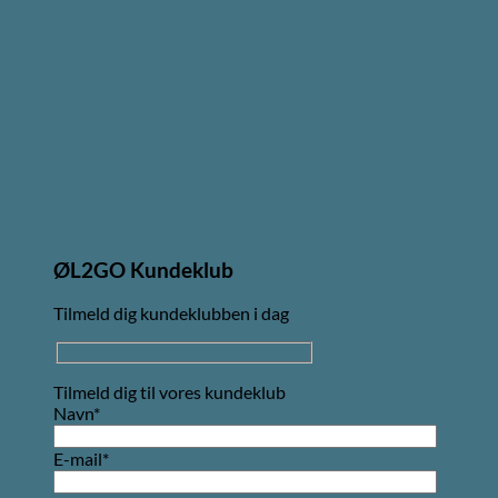
ØL2GO Kundeklub
Tilmeld dig kundeklubben i dag
Tilmeld dig til vores kundeklub
Navn*
E-mail*