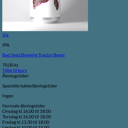
Vis
IPA
Bad Seed Brewing Tractor Beam
70,00
kr.
Tilføj til kurv
Åbningstider:
Specielle lukke/åbningstider
Ingen
Normale åbningstider
Onsdag kl.16.00 til 18.00
Torsdag kl.16.00 til 18.00
Fredag kl.13.30 til 18.00
Lørdag kl.10.00 til 15.00