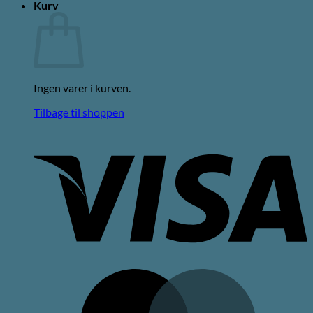
Kurv
Ingen varer i kurven.
Tilbage til shoppen
V
M