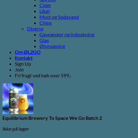
Cider
Likør
Most og Sodavand
Chips
Diverse
Gaveæsker og indpakning
Glas
Ølsmagning
Om ØL2GO
Kontakt
Sign Up
Join
Fri fragt ved køb over 599,-
Equilibrium Brewery To Space We Go Batch 2
Ikke på lager