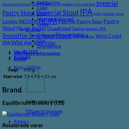
Spiritus
Imperial
Gin
Hazy IPA
Mash Imperial Stout
Hindbær
Ice Cream Sour
Cider
IPA
Imperial Stout
Pastry Stout
Likør
Kaffe
Kirsebær
Lager
Most og Sodavand
NEIPA
Pastry
NEDIPA
Pastry Sour
Lambic
Pale Ale
Chips
Stout
Porter
Quadrupel
Pilsner
Saison
Session IPA
Diverse
Stout
Sour
Smoothie Sour
TIPA
Gaveæsker og indpakning
West Coast
Vanilje
Glas
Wild Ale
IPA
Æble cider
Ølsmagning
Om ØL2GO
Yderligere information
Kontakt
Brand
Kurv /
0,00
kr.
Vægt
550 g
Størrelse
7,5 × 7,5 × 15 cm
Brand
Ingen varer i kurven.
Equilibrium Brewery (US)
Tilbage til shoppen
Kasse
+
Relaterede varer