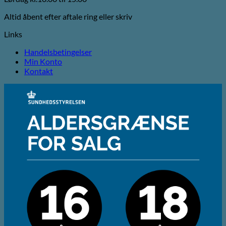
Altid åbent efter aftale ring eller skriv
Links
Handelsbetingelser
Min Konto
Kontakt