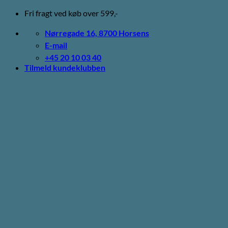
Fortsæt
Fri fragt ved køb over 599,-
til
indhold
Nørregade 16, 8700 Horsens
E-mail
+45 20 10 03 40
Tilmeld kundeklubben