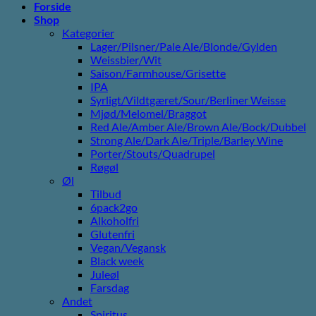
Forside
Shop
Kategorier
Lager/Pilsner/Pale Ale/Blonde/Gylden
Weissbier/Wit
Saison/Farmhouse/Grisette
IPA
Syrligt/Vildtgæret/Sour/Berliner Weisse
Mjød/Melomel/Braggot
Red Ale/Amber Ale/Brown Ale/Bock/Dubbel
Strong Ale/Dark Ale/Triple/Barley Wine
Porter/Stouts/Quadrupel
Røgøl
Øl
Tilbud
6pack2go
Alkoholfri
Glutenfri
Vegan/Vegansk
Black week
Juleøl
Farsdag
Andet
Spiritus