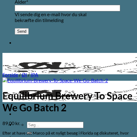
Alder*
Vi sende dig en e-mail hvor du skal
bekræfte din tilmelding
Forside
/
Øl
/
IPA
Equilibrium Brewery To Space
We Go Batch 2
89,00
kr.
Søg
efter:
Efter at have set Marco på et nyligt besøg i Florida og diskuteret, hvor