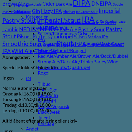
DIPA
DNEIPA
Brown Ale
Cider
Dark Ale
Chokolade
Double
Forside
Imperial
Gin
Hazy IPA
Shop
Mash Imperial Stout
Hindbær
Ice Cream Sour
Kategorier
IPA
Imperial Stout
Pastry Stout
Lager/Pilsner/Pale Ale/Blonde/Gylden
Kaffe
Kirsebær
Lager
NEIPA
Weissbier/Wit
Pastry
NEDIPA
Pastry Sour
Lambic
Pale Ale
Saison/Farmhouse/Grisette
Stout
Porter
Quadrupel
Pilsner
Saison
Session IPA
IPA
Stout
Sour
Smoothie Sour
TIPA
West Coast
Syrligt/Vildtgæret/Sour/Berliner Weisse
Vanilje
Wild Ale
Mjød/Melomel/Braggot
IPA
Æble cider
Red Ale/Amber Ale/Brown Ale/Bock/Dubbel
Åbningstider:
Strong Ale/Dark Ale/Triple/Barley Wine
Porter/Stouts/Quadrupel
Specielle lukke/åbningstider
Røgøl
Ingen
Øl
Tilbud
Normale åbningstider
6pack2go
Onsdag kl.16.00 til 18.00
Alkoholfri
Torsdag kl.16.00 til 18.00
Glutenfri
Fredag kl.13.30 til 18.00
Vegan/Vegansk
Lørdag kl.10.00 til 15.00
Black week
Juleøl
Altid åbent efter aftale ring eller skriv
Farsdag
Andet
Links