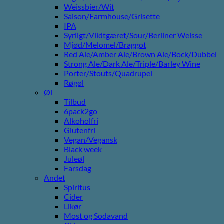
Weissbier/Wit
Saison/Farmhouse/Grisette
IPA
Syrligt/Vildtgæret/Sour/Berliner Weisse
Mjød/Melomel/Braggot
Red Ale/Amber Ale/Brown Ale/Bock/Dubbel
Strong Ale/Dark Ale/Triple/Barley Wine
Porter/Stouts/Quadrupel
Røgøl
Øl
Tilbud
6pack2go
Alkoholfri
Glutenfri
Vegan/Vegansk
Black week
Juleøl
Farsdag
Andet
Spiritus
Cider
Likør
Most og Sodavand