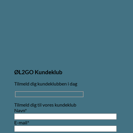
ØL2GO Kundeklub
Tilmeld dig kundeklubben i dag
Tilmeld dig til vores kundeklub
Navn*
E-mail*