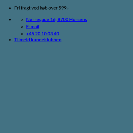
Fortsæt
Fri fragt ved køb over 599,-
til
indhold
Nørregade 16, 8700 Horsens
E-mail
+45 20 10 03 40
Tilmeld kundeklubben