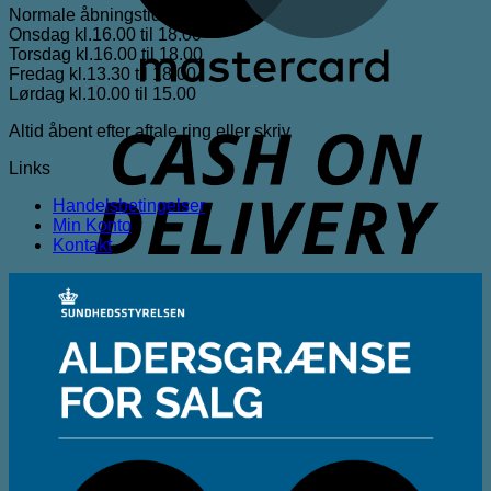
Normale åbningstider
Onsdag kl.16.00 til 18.00
Torsdag kl.16.00 til 18.00
Fredag kl.13.30 til 18.00
Lørdag kl.10.00 til 15.00
Altid åbent efter aftale ring eller skriv
D
Links
Handelsbetingelser
Min Konto
Kontakt
D