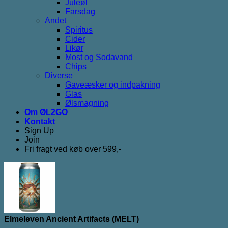
Juleøl
Farsdag
Andet
Spiritus
Cider
Likør
Most og Sodavand
Chips
Diverse
Gaveæsker og indpakning
Glas
Ølsmagning
Om ØL2GO
Kontakt
Sign Up
Join
Fri fragt ved køb over 599,-
Elmeleven Ancient Artifacts (MELT)