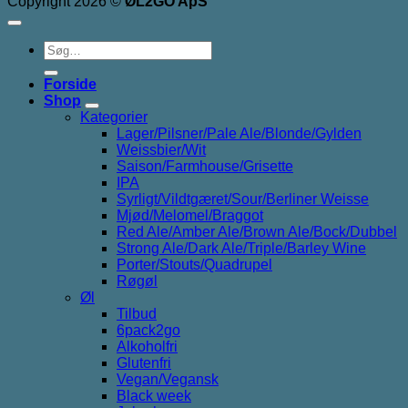
Copyright 2026 ©
ØL2GO ApS
Søg
efter:
Forside
Shop
Kategorier
Lager/Pilsner/Pale Ale/Blonde/Gylden
Weissbier/Wit
Saison/Farmhouse/Grisette
IPA
Syrligt/Vildtgæret/Sour/Berliner Weisse
Mjød/Melomel/Braggot
Red Ale/Amber Ale/Brown Ale/Bock/Dubbel
Strong Ale/Dark Ale/Triple/Barley Wine
Porter/Stouts/Quadrupel
Røgøl
Øl
Tilbud
6pack2go
Alkoholfri
Glutenfri
Vegan/Vegansk
Black week