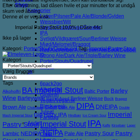
Shop
Efter omrystning, lad dåsen hvile et par minutter for at undgå
Kategorier
skum ved åbning.
Lager/Pilsner/Pale Ale/Blonde/Gylden
Denne øl er vegansk.
Weissbier/Wit
Imperial Pastry Stout 10,0% | Dåse 44cl
Saison/Farmhouse/Grisette
IPA
Ikke på lager
Syrligt/Vildtgæret/Sour/Berliner Weisse
Mjød/Melomel/Braggot
Kategori:
Porter/Stouts/Quadrupel
Tag:
Imperial Pastry Stout
Red Ale/Amber Ale/Brown Ale/Bock/Dubbel
Strong Ale/Dark Ale/Triple/Barley Wine
Kategori
Porter/Stouts/Quadrupel
Røgøl
Vælg Bryggeri
Øl
Tilbud
Tags
6pack2go
BA Imperial Stout
Alkoholfri
Barley
Baltic Porter
Alkoholfri
Glutenfri
Wine
Barleywine
Berliner Weisse
Barrel Aged
Bock
Braggot
Vegan/Vegansk
DIPA
DNEIPA
Black week
Brown Ale
Cider
Dark Ale
Chokolade
Double
Juleøl
Imperial
Gin
Hazy IPA
Mash Imperial Stout
Hindbær
Ice Cream Sour
Farsdag
IPA
Imperial Stout
Andet
Pastry Stout
Kaffe
Kirsebær
Lager
Spiritus
NEIPA
NEDIPA
Pastry Sour
Pastry
Lambic
Pale Ale
Cider
Likør