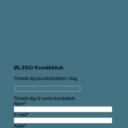
ØL2GO Kundeklub
Tilmeld dig kundeklubben i dag
Tilmeld dig til vores kundeklub
Navn*
E-mail*
Alder*