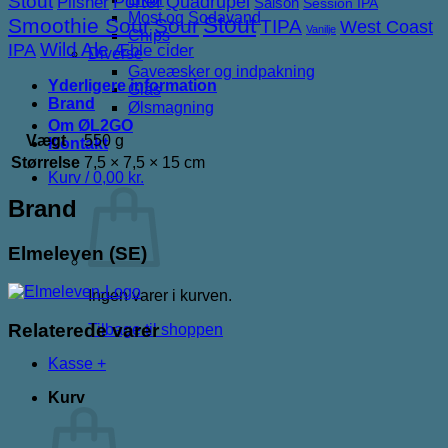
Stout
Porter
Quadrupel
Pilsner
Saison
Session IPA
Most og Sodavand
Stout
Smoothie Sour
Sour
TIPA
West Coast
Vanilje
Chips
IPA
Wild Ale
Æble cider
Diverse
Gaveæsker og indpakning
Yderligere information
Glas
Brand
Ølsmagning
Om ØL2GO
Vægt
550 g
Kontakt
Størrelse
7,5 × 7,5 × 15 cm
Kurv /
0,00
kr.
Brand
Elmeleven (SE)
Ingen varer i kurven.
Relaterede varer
Tilbage til shoppen
Kasse
+
Kurv